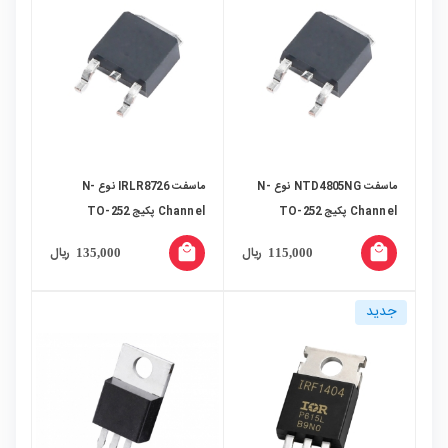
ماسفت NTD4805NG نوع N-
ماسفت IRLR8726 نوع N-
Channel پکیج TO-252
Channel پکیج TO-252
(DPAK)
(DPAK)
local_mall
local_mall
ریال
ریال
135,000
115,000
جدید