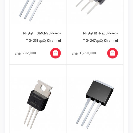
ماسفت IRFP260 نوع N-
ماسفت TSM6N50 نوع N-
Channel پکیج TO-247
Channel پکیج TO-251
local_mall
local_mall
ریال
ریال
292,000
1,250,000