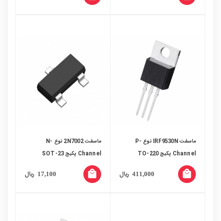
ماسفت IRF9530N نوع P-
ماسفت 2N7002 نوع N-
Channel پکیج TO-220
Channel پکیج SOT-23
local_mall
local_mall
ریال
ریال
17,100
411,000