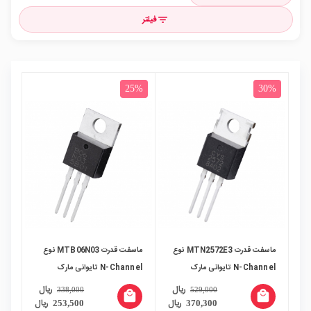
فیلتر
filter_list
25%
30%
ماسفت قدرت MTN2572E3 نوع
ماسفت قدرت MTB06N03 نوع
N-Channel تایوانی مارک
N-Channel تایوانی مارک
CYStek پکیج TO-220
CYStek پکیج TO-220
ریال
ریال
338,000
529,000
local_mall
local_mall
ریال
ریال
253,500
370,300