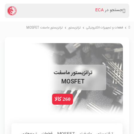
جستجو در
ECA
قطعات و تجهیزات الکترونیکی
ترانزیستور
ترانزیستور ماسفت MOSFET
chevron_right
chevron_right
chevron_right
ترانزیستور ماسفت
MOSFET
260 کالا