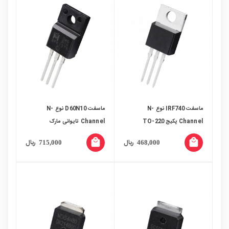
ماسفت IRF740 نوع N-
ماسفت D60N10 نوع N-
Channel پکیج TO-220
Channel تایوانی مارک
ExcellianceMos پکیج TO-
local_mall
local_mall
ریال
ریال
715,000
468,000
220FP