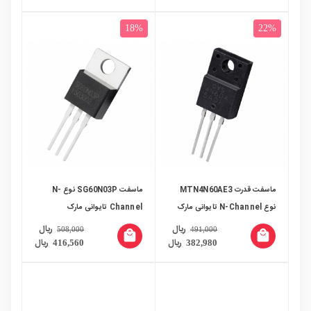
18%
22%
ماسفت قدرت MTN4N60AE3
ماسفت SG60N03P نوع N-
نوع N-Channel تایوانی مارک
Channel تایوانی مارک
CYStek پکیج TO-220FP
SiliconGear پکیج TO-220
ریال
ریال
508,000
491,000
local_mall
local_mall
ریال
ریال
416,560
382,980