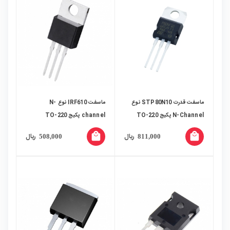
ماسفت قدرت STP80N10 نوع
ماسفت IRF610 نوع N-
N-Channel پکیج TO-220
channel پکیج TO-220
local_mall
local_mall
ریال
ریال
508,000
811,000