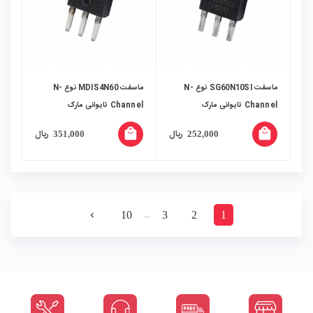
ماسفت SG60N10SI نوع N-
ماسفت MDIS4N60 نوع N-
Channel تایوانی مارک
Channel تایوانی مارک
SiliconGear پکیج TO-251-
MAGNACHIP پکیج TO-251-
local_mall
local_mall
ریال
ریال
351,000
252,000
3S
3S
…
10
3
2
1
navigate_next