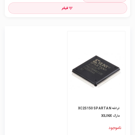
فیلتر
filter_list
تراشه XC2S150 SPARTAN
مارک XILINX
ناموجود