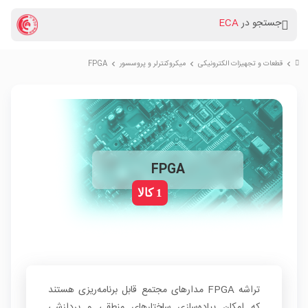
جستجو در
ECA
قطعات و تجهیزات الکترونیکی
میکروکنترلر و پروسسور
FPGA
chevron_right
chevron_right
chevron_right
FPGA
1 کالا
تراشه FPGA مدارهای مجتمع قابل برنامه‌ریزی هستند
که امکان پیاده‌سازی ساختارهای منطقی و پردازشی