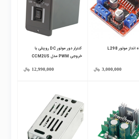
انداز موتور L298
کنترلر دور موتور DC روپنلی با
خروجی PWM مدل CCM2US
ریال
ریال
12,990,000
3,000,000
local_mall