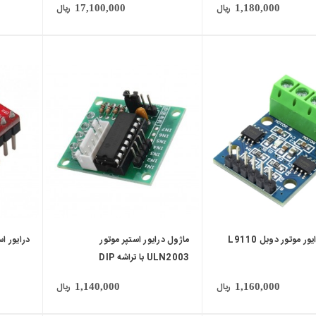
ریال
ریال
17,100,000
1,180,000
local_mall
local_mall
ر موتور دوبل L9110
ماژول درایور استپر موتور
درایور استپر م
ULN2003 با تراشه DIP
ریال
ریال
1,140,000
1,160,000