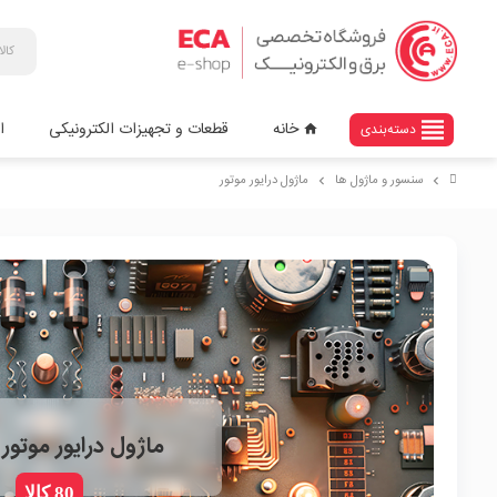
view_headline
خانه
قطعات و تجهیزات الکترونیکی
ا
دسته‌بندی
home
سنسور و ماژول ها
ماژول درایور موتور
chevron_right
chevron_right
ماژول درایور موتور
80 کالا