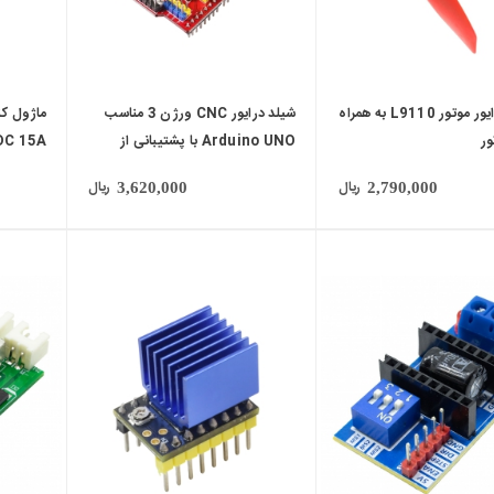
ماژول درایور موتور L9110 به همراه
شیلد درایور CNC ورژن 3 مناسب
ور
Arduino UNO با پشتیبانی از
DC 15A
A4988 و DRV8825
ریال
ریال
3,620,000
2,790,000
local_mall
local_mall