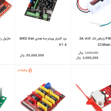
ماژول PWM ژنراتور تک کاناله 3A
برد کنترلر پرینتر سه بعدی MKS Gen
ماژول راه 
V1.4
ریال
5,840,000
ریال
89,000,000
ریال
4,088,000
پرطرفدار
local_mall
local_mall