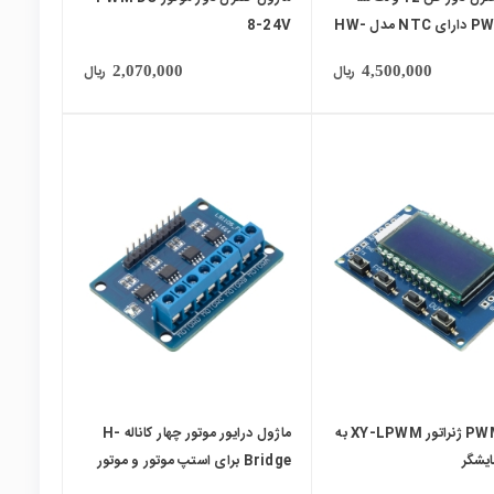
کاناله PWM دارای NTC مدل HW-
8-24V
ریال
ریال
2,070,000
4,500,000
local_mall
ماژول PWM ژنراتور XY-LPWM به
ماژول درایور موتور چهار کاناله H-
ایشگر
Bridge برای استپ موتور و موتور
DC