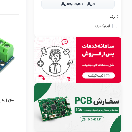
0‎ ریال - 89,000,000‎ ریال
برند
ایرانیک
(1)
local_mall
ماژول درایو