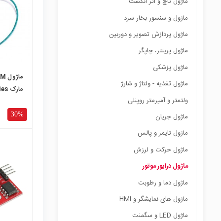
ماژول تاچ و اثر انگشت
ماژول و سنسور بخار سرد
ماژول پردازش تصویر و دوربین
ماژول پرینتر، چاپگر
ماژول پزشکی
ماژول تغذیه - ولتاژ و شارژ
مارک CCMseries
ولتمتر و آمپرمتر روپنلی
30%
ماژول جریان
ماژول تایمر و پالس
ماژول حرکت و لرزش
ماژول درایور موتور
local_mall
ماژول دما و رطوبت
ماژول های نمایشگر و HMI
ماژول LED و سگمنت