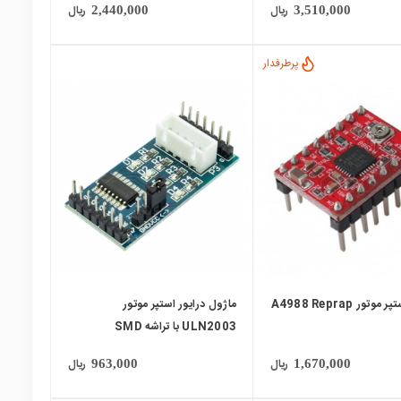
ریال
ریال
2,440,000
3,510,000
پرطرفدار
local_mall
وتور A4988 Reprap
ماژول درایور استپر موتور
ULN2003 با تراشه SMD
ریال
ریال
963,000
1,670,000