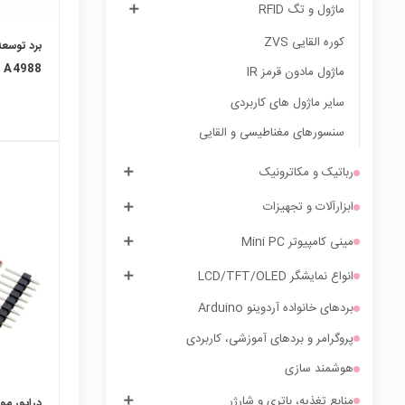
ماژول و تگ RFID
کوره القایی ZVS
برد توسعه
ماژول مادون قرمز IR
EP/DIR
سایر ماژول های کاربردی
سنسورهای مغناطیسی و القایی
رباتیک و مکاترونیک
ابزارآلات و تجهیزات
local_mall
مینی کامپیوتر Mini PC
انواع نمایشگر LCD/TFT/OLED
بردهای خانواده آردوینو Arduino
پروگرامر و بردهای آموزشی، کاربردی
هوشمند سازی
منابع تغذیه، باتری و شارژر
درایور موت