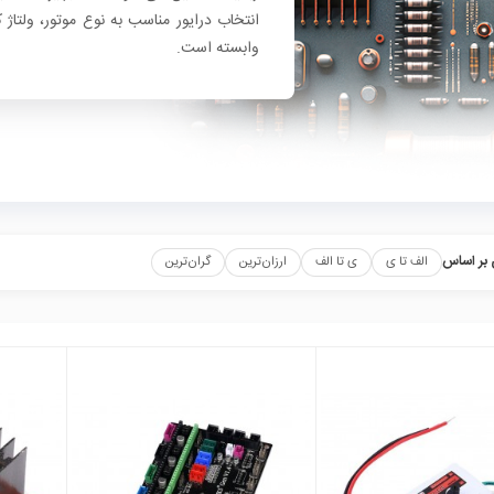
انتخاب درایور مناسب به نوع موتور، ولتا
وابسته است.
بر اساس
الف تا ی
ی تا الف
ارزان‌ترین
گران‌ترین
local_mall
local_mall