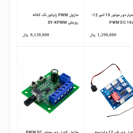
ماژول کنترلر دور موتور 10 آمپر 12-
ماژول PWM ژنراتور تک کاناله
روپنلی XY-KPWM
ریال
ریال
8,130,000
1,290,000
local_mall
ماژول کنترل دور فن 12 ولت سه
ماژول کنترل دور موتور PWM DC