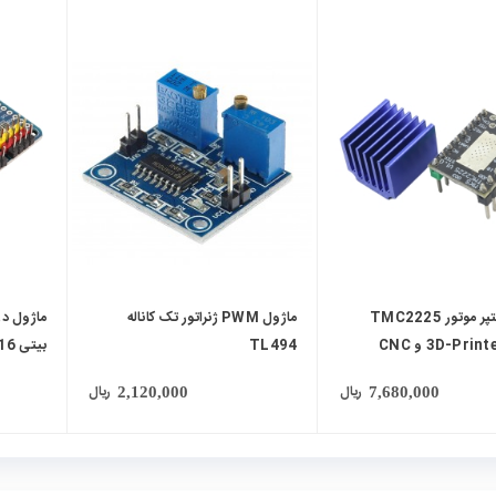
local_mall
local_mall
درایور استپر موتور TMC2225
ماژول PWM ژنراتور تک کاناله
TL494
ارتباط I2C
ریال
ریال
2,120,000
7,680,000