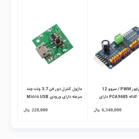
local_mall
ماژول درایور PWM / سروو 12
ماژول کنترل دور فن 3.7 ولت چند
بیتی 16 کاناله PCA9685 دارای
سرعته دارای ورودی Micro USB
مدل N9
ریال
ریال
228,000
6,340,000