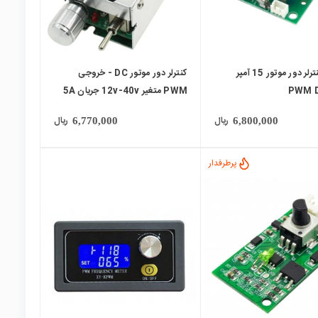
ماژول کنترلر دور موتور 15 آمپر
کنترلر دور موتور DC - خروجی
PWM 
PWM متغیر 12v-40v جریان 5A
مدل CCM2NJ
ریال
ریال
6,770,000
6,800,000
پرطرفدار
local_mall