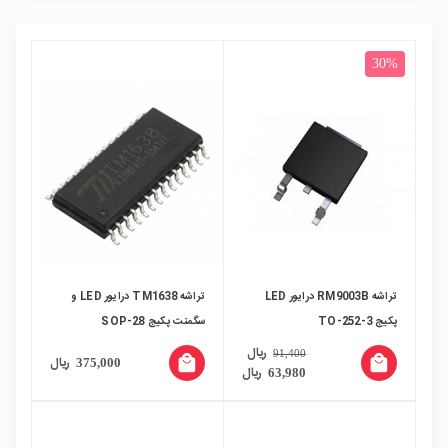
30%
تراشه RM9003B درایور LED
تراشه TM1638 درایور LED و
پکیج TO-252-3
سگمنت پکیج SOP-28
ریال
91,400
local_mall
local_mall
ریال
375,000
ریال
63,980