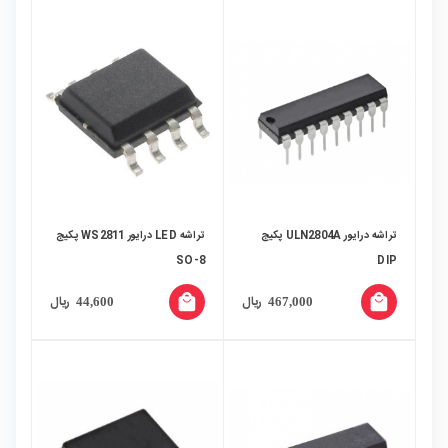
تراشه درایور ULN2804A پکیج
تراشه LED درایور WS2811 پکیج
SO-8
DIP
local_mall
local_mall
ریال
ریال
44,600
467,000