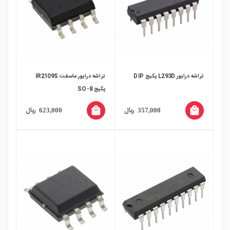
تراشه درایور L293D پکیج DIP
تراشه درایور ماسفت IR2109S
پکیج SO-8
local_mall
local_mall
ریال
ریال
623,000
357,000