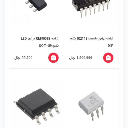
تراشه درایور ماسفت IR2113 پکیج
تراشه RM9003B درایور LED
DIP
پکیج SOT-89
local_mall
local_mall
ریال
ریال
55,700
1,500,000