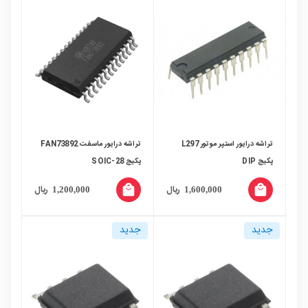
تراشه درایور استپر موتور L297
تراشه درایور ماسفت FAN73892
پکیج DIP
پکیج SOIC-28
local_mall
local_mall
ریال
ریال
1,200,000
1,600,000
جدید
جدید