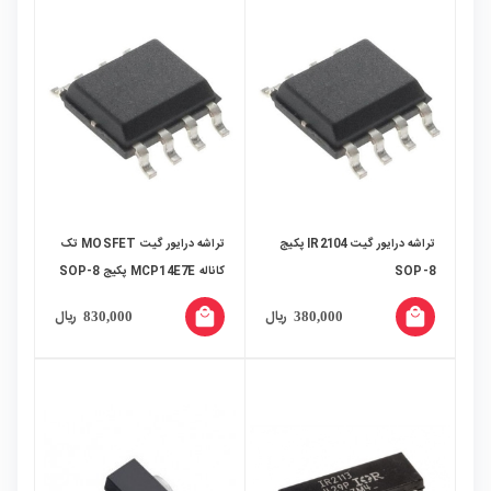
تراشه درایور گیت IR2104 پکیج
تراشه درایور گیت MOSFET تک
SOP-8
کاناله MCP14E7E پکیج SOP-8
local_mall
local_mall
ریال
ریال
830,000
380,000