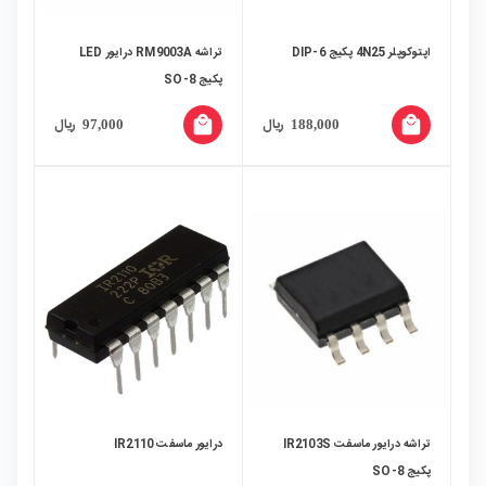
اپتوکوپلر 4N25 پکیج DIP-6
تراشه RM9003A درایور LED
پکیج SO-8
local_mall
local_mall
ریال
ریال
97,000
188,000
تراشه درایور ماسفت IR2103S
درایور ماسفت IR2110
پکیج SO-8