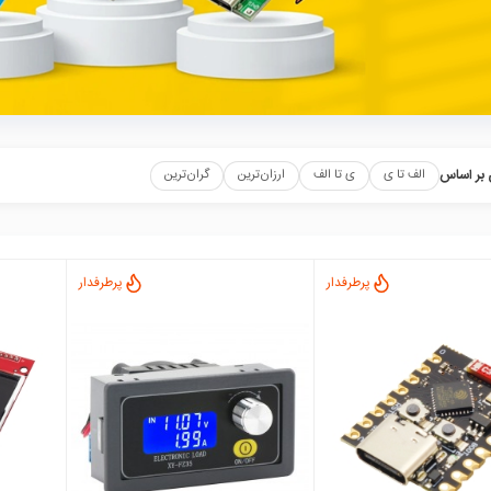
بر اساس
الف تا ی
ی تا الف
ارزان‌ترین
گران‌ترین
پرطرفدار
پرطرفدار
local_mall
local_mall