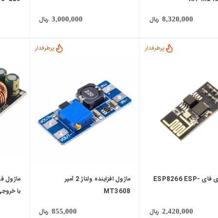
ریال
ریال
3,000,000
8,320,000
پرطرفدار
پرطرفدار
local_mall
local_mall
ماژول وای فای ESP8266 ESP-
ماژول افزاینده ولتاژ 2 آمپر
MT3608
با خروجی  Type-C
ریال
ریال
855,000
2,420,000