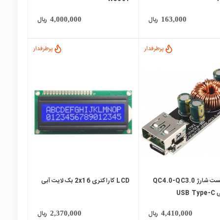
ریال
ریال
4,000,000
163,000
پرطرفدار
پرطرفدار
local_mall
ماژول فست شارژ QC4.0-QC3.0
LCD کاراکتری 2x16 بک لایت آبی
USB
ریال
ریال
2,370,000
4,410,000