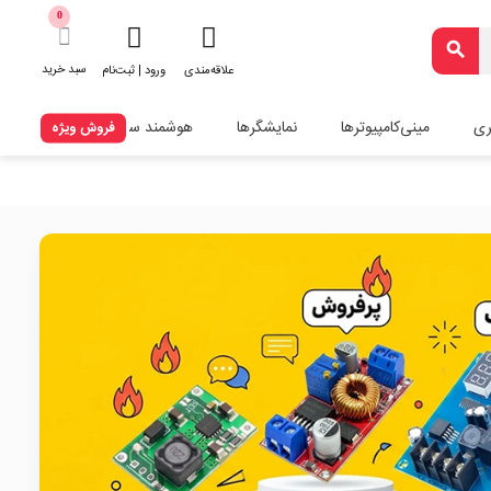
0
search
سبد خرید
علاقه‌مندی
ورود | ثبت‌نام
ری
مینی‌کامپیوترها
نمایشگرها
هوشمند سازی
فروش ویژه