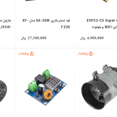
برد توسعه ESP32-C3 Super
لود تستر باتری 5A-35W مدل XY-
FZ35
ILI9341 ارتباط I
ریال
ریال
27,500,000
4,900,000
پرطرفدار
پرطرفدار
local_mall
local_mall