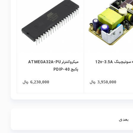
local_mall
وئیچینگ 12v-3.5A
میکروکنترلر ATMEGA32A-PU
پکیج PDIP-40
ریال
ریال
6,230,000
3,950,000
بعدی