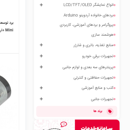
انواع نمایشگر LCD/TFT/OLED
بردهای خانواده آردوینو Arduino
پروگرامر و بردهای آموزشی، کاربردی
Mini دارای WiFi و بلوتوث
هوشمند سازی
منابع تغذیه، باتری و شارژر
تجهیزات برقی خودرو
پرینترهای سه بعدی و لوازم جانبی
تجهیزات حفاظتی و کنترلی
local_mall
کتب و منابع آموزشی
تجهیزات جانبی
برند ها