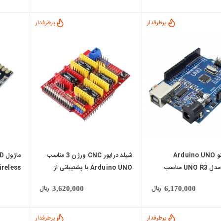
پرطرفدار
پرطرفدار
local_mall
local_mall
برد آردوینو Arduino UNO
شیلد درایور CNC ورژن 3 مناسب
ما
CH340 مدل UNO R3 مناسب
Arduino UNO با پشتیبانی از
ireless
آموزشی، رباتیک و IoT
A4988 و DRV8825
ریال
ریال
3,620,000
6,170,000
پرطرفدار
پرطرفدار