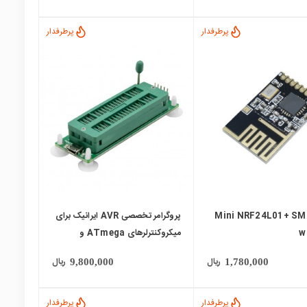
پرطرفدار
پرطرفدار
local_mall
ژول Mini NRF24L01+ SMD
پروگرامر تخصصی AVR ایرانیک برای
w
میکروکنترلرهای ATmega و
ATtiny
ریال
ریال
9,800,000
1,780,000
پرطرفدار
پرطرفدار