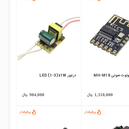
local_mall
وث صوتی MH-M18
درایور LED (1-3)x1W
ریال
ریال
984,000
1,310,000
پرطرفدار
پرطرفدار