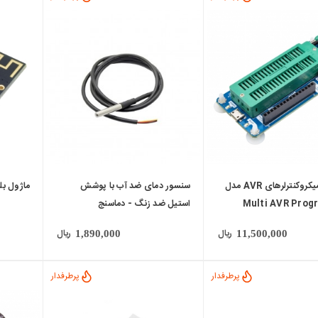
local_mall
local_mall
پروگرامر میکروکنترلرهای AVR مدل
سنسور دمای ضد آب با پوشش
ماژول بلوت
Multi AVR Pro
استیل ضد زنگ - دماسنج
DS18b20
ریال
ریال
1,890,000
11,500,000
پرطرفدار
پرطرفدار