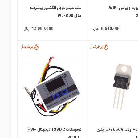
مینی کیبورد وایرلس WIFI
ست مینی دریل انگشتی پیشرفته
مدل WL-800
ریال
ریال
42,000,000
8,610,000
پرطرفدار
پرطرفدار
local_mall
رگولاتور 5+ ولت L7805CV پکیج
ترموستات 12VDC دیجیتال HW-
W3001
T