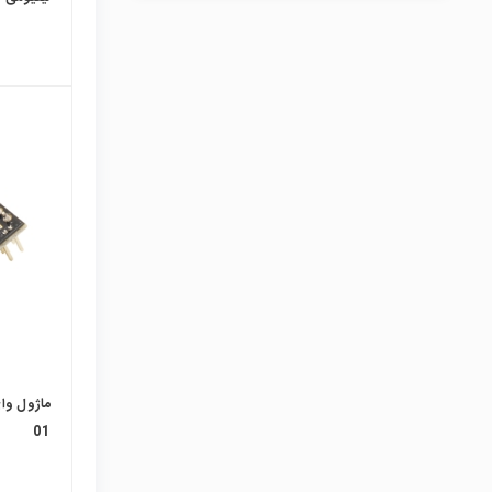
local_mall
01