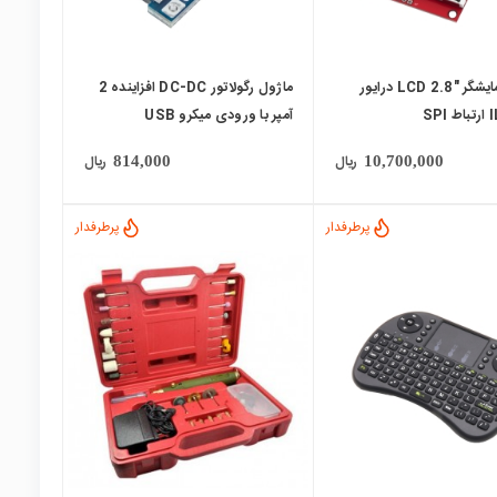
ماژول نمایشگر "LCD 2.8 درایور
ماژول رگولاتور DC-DC افزاینده 2
SP
آمپر با ورودی میکرو USB
ریال
ریال
814,000
10,700,000
پرطرفدار
پرطرفدار
local_mall