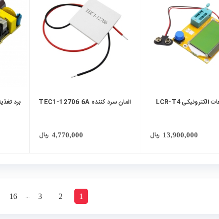
local_mall
local_mall
الکترونیکی LCR-T4
المان سرد کننده TEC1-12706 6A
برد تغذیه س
ریال
ریال
4,770,000
13,900,000
…
16
3
2
1