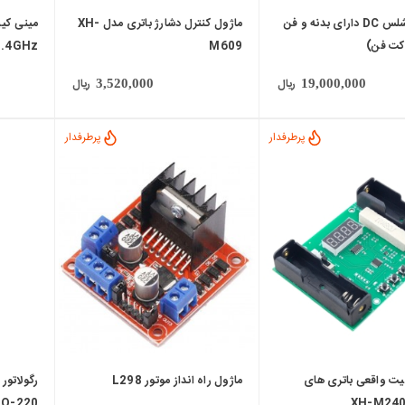
موتور براشلس DC دارای بدنه و فن
ماژول کنترل دشارژ باتری مدل XH-
کت فن)
M609
2.4GHz
ریال
ریال
3,520,000
19,000,000
پرطرفدار
پرطرفدار
local_mall
local_mall
یت واقعی باتری های
ماژول راه انداز موتور L298
O-220