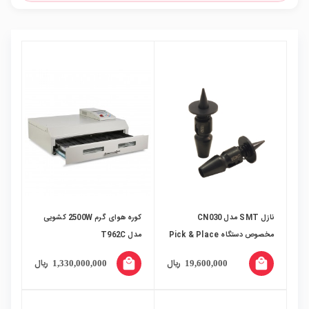
نازل SMT مدل CN030
کوره هوای گرم 2500W کشویی
مخصوص دستگاه Pick & Place
مدل T962C
local_mall
local_mall
ریال
ریال
1,330,000,000
19,600,000