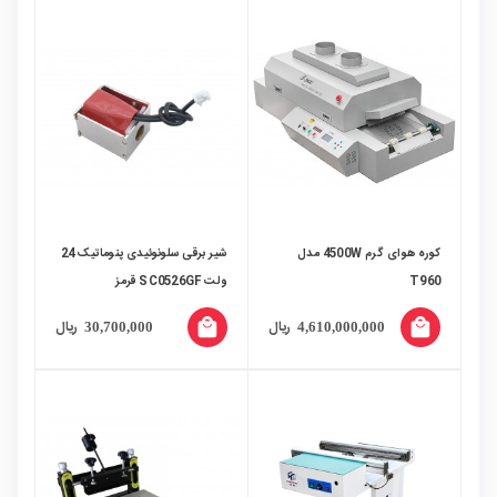
کوره هوای گرم 4500W مدل
شیر برقی سلونوئیدی پنوماتیک 24
T960
ولت SC0526GF قرمز
local_mall
local_mall
ریال
ریال
30,700,000
4,610,000,000