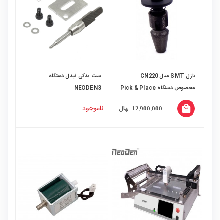
نازل SMT مدل CN220
ست یدکی نیدل دستگاه
مخصوص دستگاه Pick & Place
NEODEN3
ناموجود
local_mall
ریال
12,900,000