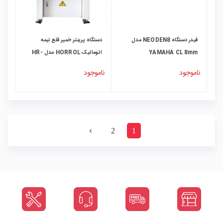
فیدر دستگاه NEODEN8 مدل
دستگاه پرینتر خمیر قلع نیمه
YAMAHA CL 8mm
اتوماتیک HORROL مدل HR-
SAPP-600
ناموجود
ناموجود
2
1
navigate_next