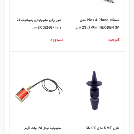
دستگاه Pick & Place مدل
شیر برقی سلونوئیدی پنوماتیک 24
NEODEN 3V استاندارد 23 فیدر
ولت SC0526GF سبز
ناموجود
ناموجود
نازل SMT مدل CN100
سلونوئید نیدل 24 ولت قرمز