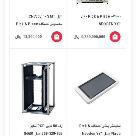
دستگاه Pick & Place مدل
نازل SMT مدل CN750
NEODEN YY1
مخصوص دستگاه Pick & Place
local_mall
local_mall
ریال
ریال
15,500,000
9,280,000,000
نمایشگر یدکی دستگاه Pick &
رک 50 تایی PCB سایز
Place مدل Neoden YY1
355×320×563 مدل G6601