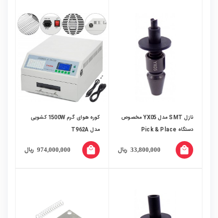
نازل SMT مدل YX05 مخصوص
کوره هوای گرم 1500W کشویی
دستگاه Pick & Place
مدل T962A
local_mall
local_mall
ریال
ریال
974,000,000
33,800,000