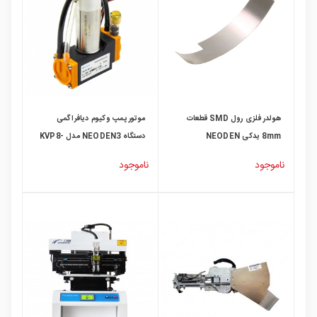
هولدر فلزی رول SMD قطعات
موتور پمپ وکیوم دیافراگمی
8mm یدکی NEODEN
دستگاه NEODEN3 مدل KVP8-
KD-S مارک Kamoer
ناموجود
ناموجود