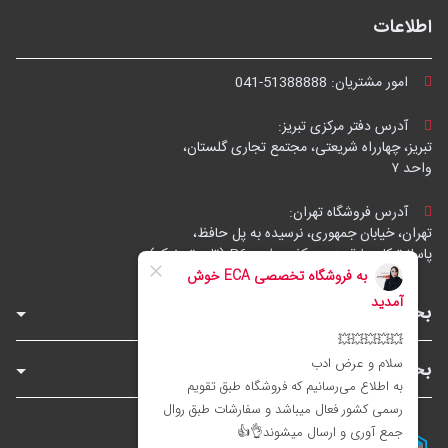
اطلاعات
امور مشتریان:
041-51388888
آدرس دفتر مرکزی تبریز:
تبریز، چهارراه شریعتی، مجتمع تجاری گلستان،
واحد ۷
آدرس فروشگاه تهران:
تهران، خیابان جمهوری، نرسیده به پل حافظ،
پاساژ توکل، طبقه زیرهمکف، واحد B6 (تاپ ترونیک)
بخش‌های فروشگاه
بخش‌های سایت