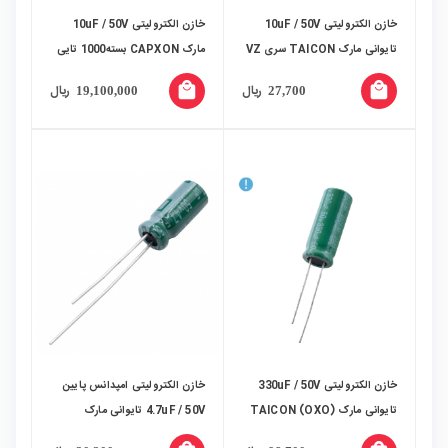
خازن الکترولیتی 10uF / 50V
خازن الکترولیتی 10uF / 50V
تایوانی مارک TAICON سری VZ
مارک CAPXON بسته1000 تایی
local_mall
local_mall
ریال
ریال
19,100,000
27,700
خازن الکترولیتی 330uF / 50V
خازن الکترولیتی امپدانس پایین
تایوانی مارک TAICON (OXO)
4.7uF / 50V تایوانی مارک
TAICON سری PW طول عمر