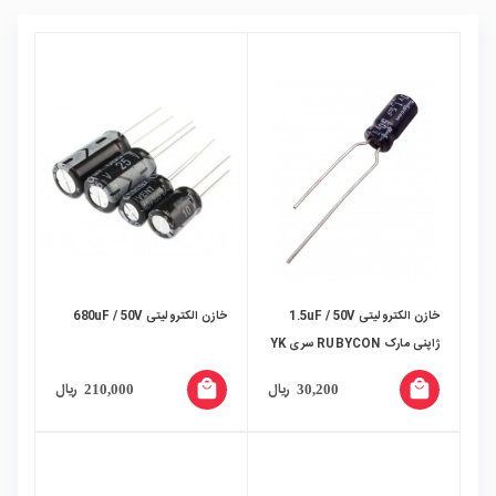
خازن الکترولیتی 1.5uF / 50V
خازن الکترولیتی 680uF / 50V
ژاپنی مارک RUBYCON سری YK
local_mall
local_mall
ریال
ریال
210,000
30,200