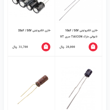
خازن الکترولیتی 10uF / 50V
خازن الکترولیتی 33uF / 50V
تایوانی مارک TAICON سری VT
local_mall
local_mall
ریال
ریال
31,700
28,000