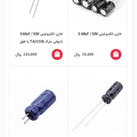
خازن الکترولیتی 0.68uF / 50V
خازن الکترولیتی 560uF / 50V
تایوانی مارک TAICON با طول
عمر بالا
local_mall
local_mall
ریال
ریال
244,000
10,400