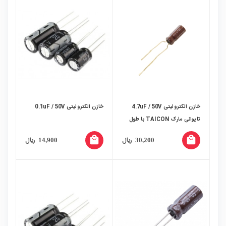
خازن الکترولیتی 4.7uF / 50V
خازن الکترولیتی 0.1uF / 50V
تایوانی مارک TAICON با طول
عمر بالا
local_mall
local_mall
ریال
ریال
14,900
30,200