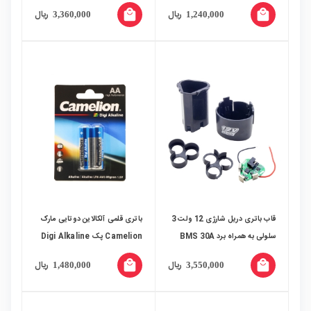
صبا
local_mall
local_mall
ریال
ریال
3,360,000
1,240,000
قاب باتری دریل شارژی 12 ولت 3
باتری قلمی آلکالاین دوتایی مارک
سلولی به همراه برد BMS 30A
Camelion پک Digi Alkaline
مدل B-Type
local_mall
local_mall
ریال
ریال
1,480,000
3,550,000