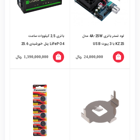
لود تستر باتری 4A-25W مدل
باتری 2.5 کیلووات ساعت
KZ25 با 3 پورت USB
LiFePO4 پنل خورشیدی 25.6
ولت 100 آمپر ساعت مارک
local_mall
local_mall
ریال
ریال
1,390,000,000
24,000,000
SUNWAYTECH