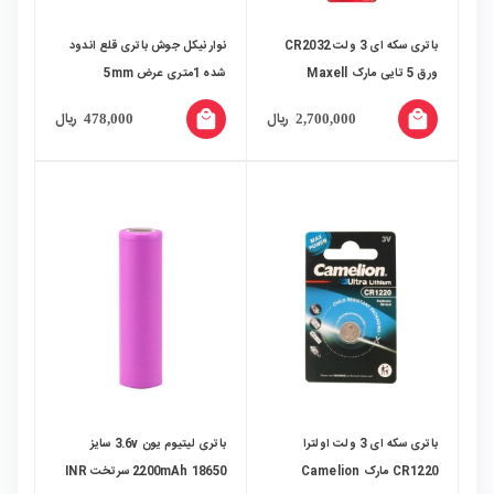
باتری سکه ای 3 ولت CR2032
نوار نیکل جوش باتری قلع اندود
ورق 5 تایی مارک Maxell
شده 1متری عرض 5mm
local_mall
local_mall
ریال
ریال
478,000
2,700,000
باتری سکه ای 3 ولت اولترا
باتری لیتیوم یون 3.6v سایز
CR1220 مارک Camelion
18650 2200mAh سرتخت INR