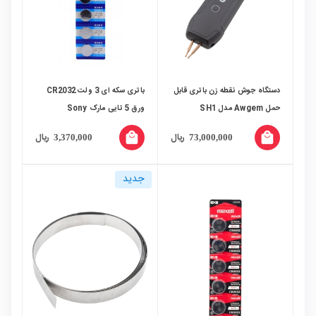
دستگاه جوش نقطه زن باتری قابل
باتری سکه ای 3 ولت CR2032
حمل Awgem مدل SH1
ورق 5 تایی مارک Sony
local_mall
local_mall
ریال
ریال
3,370,000
73,000,000
جدید