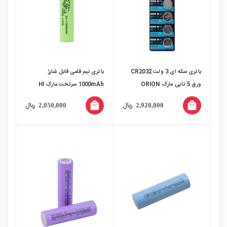
باتری سکه ای 3 ولت CR2032
باتری نیم قلمی قابل شارژ
ورق 5 تایی مارک ORION
1000mAh سرتخت مارک HI
local_mall
local_mall
ریال
ریال
2,050,000
2,920,000