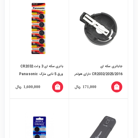
جاباتری سکه ای
باتری سکه ای 3 ولت CR2032
2025/2016/CR2032 دارای هولدر
ورق 5 تایی مارک Panasonic
local_mall
local_mall
ریال
ریال
1,600,000
171,000