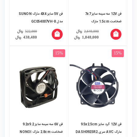
فن 12V سه سیمه سایز 7x7
فن 5V سایز 4X4 مارک SUNON
ضخامت 1.5cm مارک
مدل GC054007VH-8
EVERFLOW مدل R127015DH
ریال
ریال
522,000
2,640,000
local_mall
local_mall
ریال
ریال
438,480
1,848,000
15%
15%
فن 12V گرد سایز 9.5x2.5cm
فن 6V سه سیمه سایز 9.2x9.2
مارک AVC سری DASH0925R2
ضخامت 2.8cm مارک NONOI