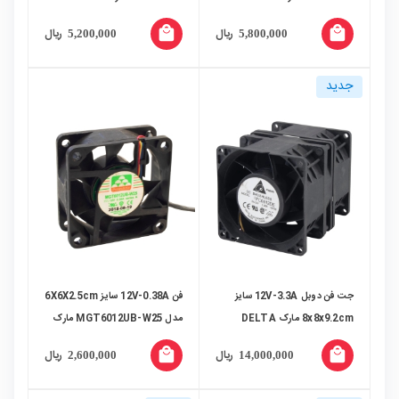
ELECTRONICS مدل
ELECTRONICS مدل
local_mall
local_mall
ریال
ریال
5,200,000
5,800,000
QFR0612UH
QFR0812UHE
جدید
جت فن دوبل 12V-3.3A سایز
فن 12V-0.38A سایز 6X6X2.5cm
8x8x9.2cm مارک DELTA
مدل MGT6012UB-W25 مارک
ELECTRONICS مدل
Protechnic
local_mall
local_mall
ریال
ریال
2,600,000
14,000,000
PFC0812DE