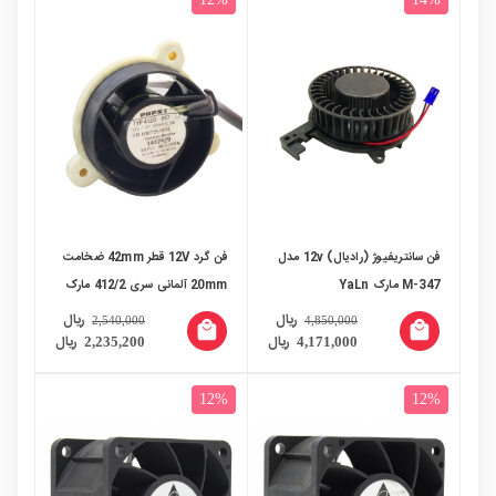
فن سانتریفیوژ (رادیال) 12v مدل
فن گرد 12V قطر 42mm ضخامت
M-347 مارک YaLn
20mm آلمانی سری 412/2 مارک
PAPST
ریال
ریال
2,540,000
4,850,000
local_mall
local_mall
ریال
ریال
2,235,200
4,171,000
12%
12%