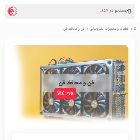
جستجو در
ECA
قطعات و تجهیزات الکترونیکی
فن و محافظ فن
chevron_right
chevron_right
فن و محافظ فن
278 کالا