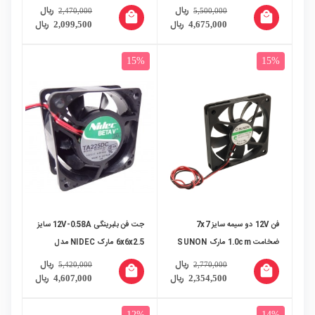
- AMD
مدل G9232L06B2
ریال
ریال
2,470,000
5,500,000
local_mall
local_mall
ریال
ریال
2,099,500
4,675,000
15%
15%
فن 12V دو سیمه سایز 7x7
جت فن بلبرینگی 12V-0.58A سایز
ضخامت 1.0cm مارک SUNON
6x6x2.5 مارک NIDEC مدل
مدل MB70101V1
TA225DC M34605-55
ریال
ریال
5,420,000
2,770,000
local_mall
local_mall
ریال
ریال
4,607,000
2,354,500
12%
14%