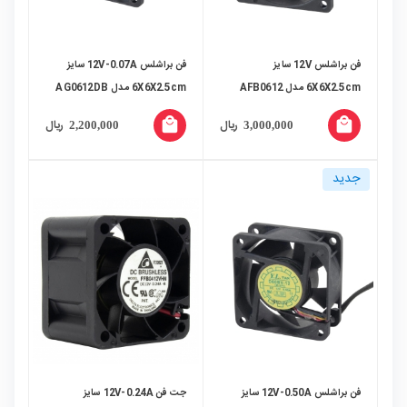
فن براشلس 12V سایز
فن براشلس 12V-0.07A سایز
6X6X2.5cm مدل AFB0612
6X6X2.5cm مدل AG0612DB
سری H مارک DELTA
مارک ADDA
local_mall
local_mall
ریال
ریال
2,200,000
3,000,000
ELECTRONICS
جدید
فن براشلس 12V-0.50A سایز
جت فن 12V-0.24A سایز