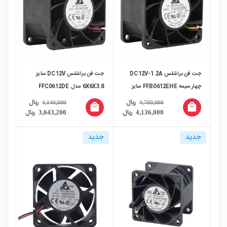
جت فن براشلس DC12V-1.2A
جت فن براشلس DC12V سایز
چهار سیمه FFB0612EHE سایز
6X6X3.8 مدل FFC0612DE
6X6X3.8 مارک DELTA
مارک DELTA
ریال
ریال
4,140,000
4,700,000
local_mall
local_mall
ریال
ریال
3,643,200
4,136,000
جدید
جدید