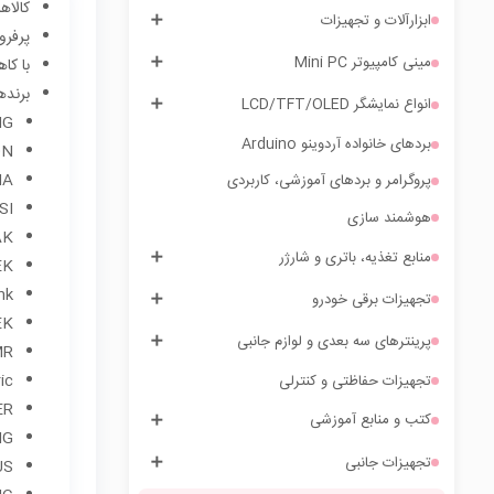
کالاه
ابزارآلات و تجهیزات
پرفرو
مینی کامپیوتر Mini PC
با ک
برنده
انواع نمایشگر LCD/TFT/OLED
NG
بردهای خانواده آردوینو Arduino
ON
NA
پروگرامر و بردهای آموزشی، کاربردی
SI
هوشمند سازی
AK
منابع تغذیه، باتری و شارژر
EK
nk
تجهیزات برقی خودرو
EK
پرینترهای سه بعدی و لوازم جانبی
MR
ic
تجهیزات حفاظتی و کنترلی
ER
کتب و منابع آموزشی
NG
تجهیزات جانبی
US