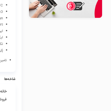
TC
LO
un
YI
ای
ای
تک
پُ
تامین‌
شاخه‌ها
خانه
فروش