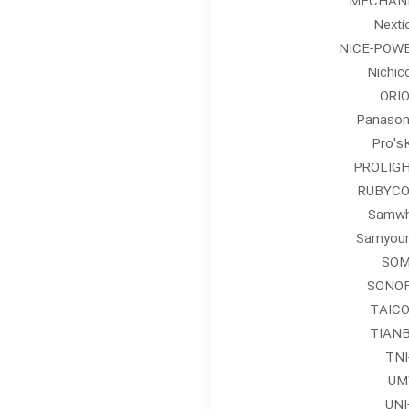
MECHAN
Nexti
NICE-POW
Nichic
ORI
Panason
Pro'sK
PROLIG
RUBYC
Samw
Samyou
SO
SONO
TAIC
TIAN
TNI
UM
UNI