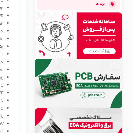
IC
برند ها
on
ER
on
ON
ic
it
HT
ON
ha
ng
MO
FF
ON
BO
-U
W
-T