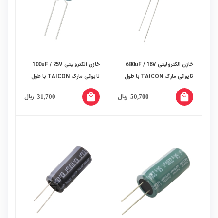
خازن الکترولیتی 680uF / 16V
خازن الکترولیتی 100uF / 25V
تایوانی مارک TAICON با طول
تایوانی مارک TAICON با طول
عمر بالا
عمر بالا
local_mall
local_mall
ریال
ریال
31,700
50,700