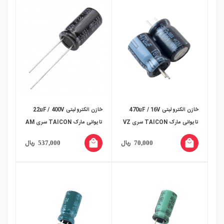
خازن الکترولیتی 470uF / 16V
خازن الکترولیتی 22uF / 400V
تایوانی مارک TAICON سری VZ
تایوانی مارک TAICON سری AM
local_mall
local_mall
ریال
ریال
537,000
70,000