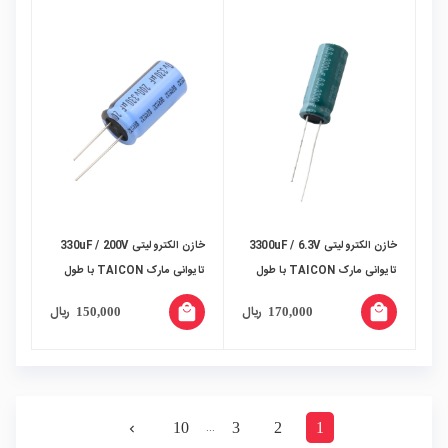
خازن الکترولیتی 3300uF / 6.3V
خازن الکترولیتی 330uF / 200V
تایوانی مارک TAICON با طول
تایوانی مارک TAICON با طول
عمر بالا
عمر بالا
local_mall
local_mall
ریال
ریال
150,000
170,000
…
10
3
2
1
navigate_next