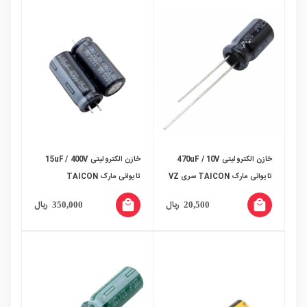
خازن الکترولیتی 470uF / 10V
خازن الکترولیتی 15uF / 400V
تایوانی مارک TAICON سری VZ
تایوانی مارک TAICON
local_mall
local_mall
ریال
ریال
350,000
20,500