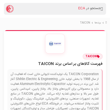
جستجو در
ECA
برندها
TAICON
chevron_right
chevron_right
TAICON
فهرست کالاهای بر اساس برند TAICON
TAICON Corporation یک تولیدکننده تایوانی خازن است که فعالیت آن
از سال 1968 با بخش تولید خازن Shihlin Electric & Engineering آغاز
شد. این برند در زمینه تولید Aluminum Electrolytic Capacitor فعالیت
دارد و محصولاتی برای کاربردهای ولتاژ بالا، ولتاژ پایین، امپدانس پایین،
طول عمر بالا و مدارهای تغذیه ارائه می‌کند. خازن‌های TAICON در منابع
تغذیه، تجهیزات صنعتی، بردهای الکترونیکی، فیلترینگ ریپل، دکوپلینگ و
تثبیت ولتاژ استفاده می‌شوند. در فروشگاه ECA انواع خازن‌های الکترولیتی
TAICON برای مهندسان، تعمیرکاران، طراحان مدار و تولیدکنندگان تجهیزات