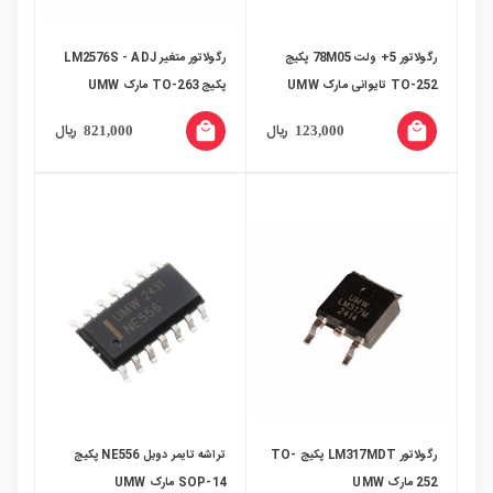
رگولاتور 5+ ولت 78M05 پکیج
رگولاتور متغیر LM2576S - ADJ
TO-252 تایوانی مارک UMW
پکیج TO-263 مارک UMW
local_mall
local_mall
ریال
ریال
821,000
123,000
رگولاتور LM317MDT پکیج TO-
تراشه تایمر دوبل NE556 پکیج
252 مارک UMW
SOP-14 مارک UMW