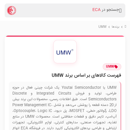
جستجو در
ECA
برندها
UMW
chevron_right
chevron_right
UMW
فهرست کالاهای بر اساس برند UMW
UMW یا Youtai Semiconductor یک شرکت چینی فعال در حوزه
طراحی، تولید و فروش Integrated Circuits و Discrete
Semiconductors است. طبق اطلاعات رسمی، محصولات این برند بیش
از 20 دسته قطعه را پوشش می‌دهد و شامل Power Management IC،
LDO، رگولاتور خطی، MOSFET، پل دیود، Optocoupler، Logic IC،
آپ‌امپ، تایمر دقیق و قطعات حفاظتی است. محصولات UMW در منابع
تغذیه، تجهیزات صنعتی، مدارهای کنترلی، لوازم الکترونیکی، تجهیزات
ارتباطی و طراحی بردهای الکترونیکی کاربرد دارند. در فروشگاه ECA انواع