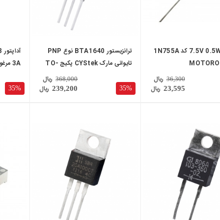
دیود زنر 7.5V 0.5W کد 1N755A
ترانزیستور BTA1640 نوع PNP
تایوانی مارک CYStek پکیج TO-
3A مرغوب
220FP
ریال
ریال
368,000
36,300
ریال
ریال
35%
35%
239,200
23,595
local_mall
local_mall