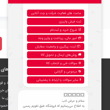
نحوه خرید از فروشگاه
بخش‌های ف
اطلاعات
شرايط و قوا
امور مشتریان:
041-51388888
راهنمای خری
آدرس دفتر مرکزی تبریز:
درباره‌ی ما
تبریز، چهارراه شریعتی، مجتمع تجاری گلستان،
واحد ۷
حریم خصو