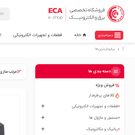
view_headline
خانه
قطعات و تجهیزات الکترونیکی
ا
دسته‌بندی
home
پرفروش‌ترین‌ها
chevron_right
دسته بندی ها
مرتب سازی 
sort
فروش ویژه
کالاهای پرطرفدار
قطعات و تجهیزات الکترونیکی
سنسور و ماژول ها
local_mall
رباتیک و مکاترونیک