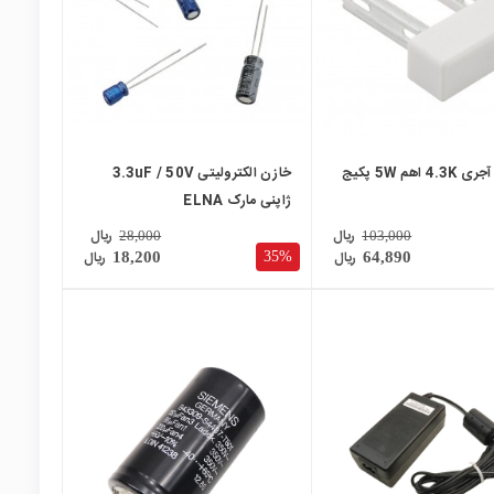
مقاومت آجری 4.3K اهم 5W پکیج
خازن الکترولیتی 3.3uF / 50V
ژاپنی مارک ELNA
ریال
ریال
28,000
103,000
ریال
ریال
35%
18,200
64,890
local_mall