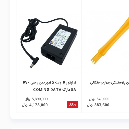
local_mall
ن پلاستیکی چهارپر چنگالی
آداپتور 9 ولت 5 آمپر بین راهی 9V-
5A مارک COMING DATA
ریال
ریال
5,890,000
548,000
ریال
ریال
30%
4,123,000
383,600