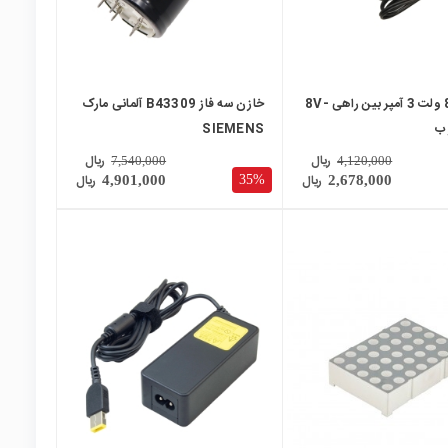
آداپتور 8 ولت 3 آمپر بین راهی 8V-
خازن سه فاز B43309 آلمانی مارک
SIEMENS
ریال
ریال
7,540,000
4,120,000
ریال
ریال
35%
4,901,000
2,678,000
local_mall