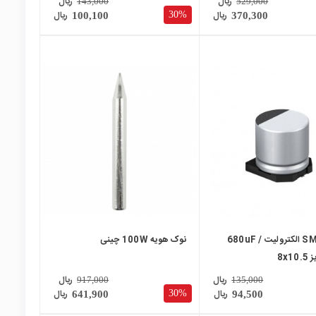
ریال
ریال
143,000
529,000
ریال
ریال
30%
100,100
370,300
local_mall
خازن SMD الکترولیت 680uF /
نوک هویه 100W چینی
ریال
ریال
917,000
135,000
ریال
ریال
30%
641,900
94,500