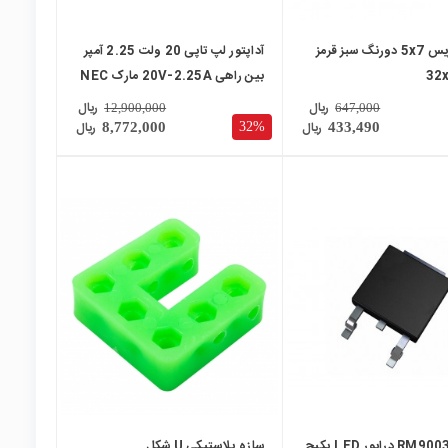
دات ماتریس 5x7 دورنگ سبز قرمز
آداپتور لپ تاپی 20 ولت 2.25 آمپر
32
بین راهی 20V-2.25A مارک NEC
ریال
ریال
12,900,000
647,000
ریال
ریال
32%
8,772,000
433,490
local_mall
تراشه RM9003B درایور LED پکیج
سازه پلاستیکی U شکل