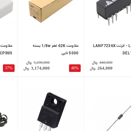
فیلتر LAN - اترنت LANF7236X
مقاومت 62K اهم 1/8w بسته
5000 تایی
CPR05
ریال
ریال
5,290,000
440,000
ریال
ریال
37%
40%
3,174,000
264,000
local_mall
local_mall