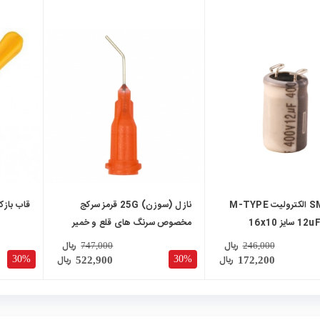
local_mall
local_mall
خازن SMD الکترولیت M-TYPE
نازل (سوزن) 25G قرمز سرکج
قاب بازک
ایز 16x10
مخصوص سرنگ های قلع و خمیر
فلاکس
ریال
ریال
747,000
246,000
ریال
ریال
30%
30%
522,900
172,200