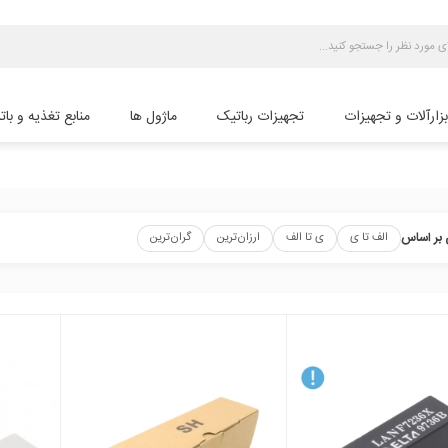
بزارآلات و تجهیزات
تجهیزات رباتیک
ماژول ها
منابع تغذیه و بات
بر اساس
الف تا ی
ی تا الف
ارزان‌ترین
گران‌ترین
local_mall
local_mall