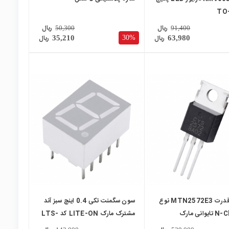
TO
ریال
ریال
50,300
91,400
ریال
ریال
30%
35,210
63,980
local_mall
ماسفت قدرت MTN2572E3 نوع
سون سگمنت تکی 0.4 اینچ سبز آند
N-Channel تایوانی مارک
مشترک مارک LITE-ON کد LTS-
T
4801JG