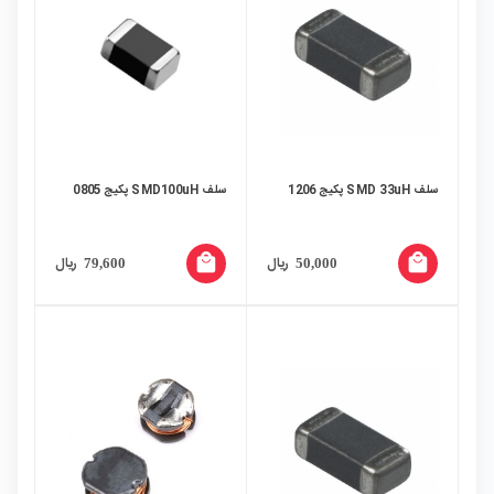
سلف SMD 33uH پکیج 1206
سلف SMD100uH پکیج 0805
local_mall
local_mall
ریال
ریال
79,600
50,000