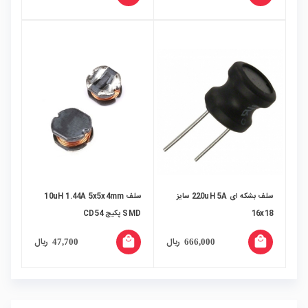
سلف بشکه ای 220uH 5A سایز
سلف 10uH 1.44A 5x5x4mm
16x18
SMD پکیج CD54
local_mall
local_mall
ریال
ریال
47,700
666,000