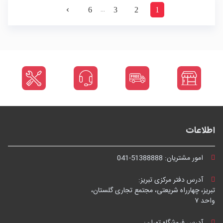
…
6
3
2
1
navigate_next
اطلاعات
امور مشتریان:
041-51388888
آدرس دفتر مرکزی تبریز:
تبریز، چهارراه شریعتی، مجتمع تجاری گلستان،
واحد ۷
آدرس فروشگاه تهران: