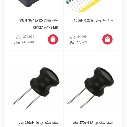
سلف مقاومتی 100uH 0.25W
سلف 33uH 3A 12x12x7mm
SMD پکیج RH127
ریال
ریال
274,000
34,400
local_mall
local_mall
ریال
ریال
246,600
27,520
سلف بشکه ای 470uH 1A سایز
سلف بشکه ای 220uH 1A سایز