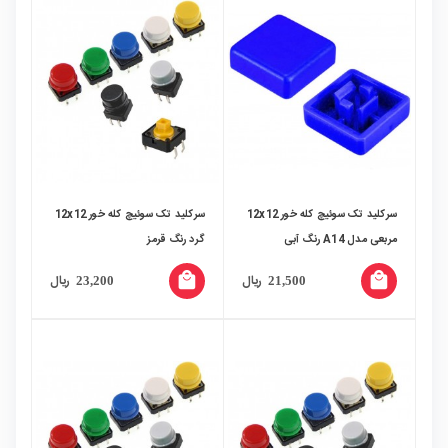
سرکلید تک سوئیچ کله خور 12x12
سرکلید تک سوئیچ کله خور 12x12
مربعی مدل A14 رنگ آبی
گرد رنگ قرمز
local_mall
local_mall
ریال
ریال
23,200
21,500