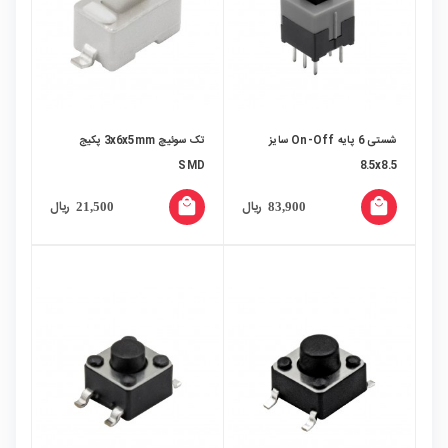
شستی 6 پایه On-Off سایز
تک سوئیچ 3x6x5mm پکیج
SMD
8.5x8.5
local_mall
local_mall
ریال
ریال
21,500
83,900