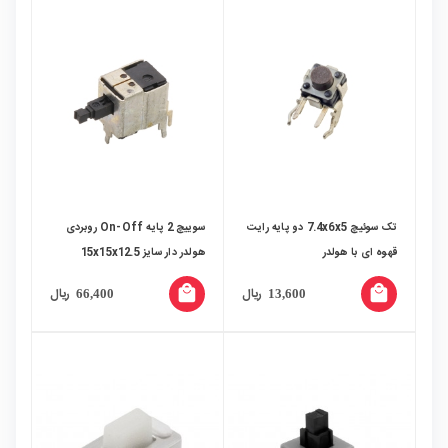
تک سوئیچ 7.4x6x5 دو پایه رایت
سوییچ 2 پایه On-Off روبردی
قهوه ای با هولدر
هولدر دار سایز 15x15x12.5
local_mall
local_mall
ریال
ریال
66,400
13,600