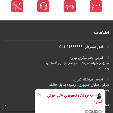
اطلاعات
امور مشتریان:
041-51388888
آدرس دفتر مرکزی تبریز:
تبریز، چهارراه شریعتی، مجتمع تجاری گلستان،
واحد ۷
آدرس فروشگاه تهران:
تهران، خیابان جمهوری، نرسیده به پل حافظ،
پاساژ توکل، طبقه زیرهمکف، واحد B6 (تاپ ترونیک)
بخش‌های فروشگاه