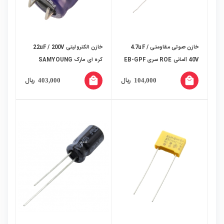
خازن صوتی مقاومتی 4.7uF /
خازن الکترولیتی 22uF / 200V
40V آلمانی ROE سری EB-GPF
کره ای مارک SAMYOUNG
local_mall
local_mall
ریال
ریال
403,000
104,000