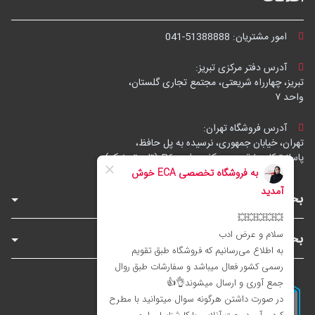
امور مشتریان:
041-51388888
آدرس دفتر مرکزی تبریز:
تبریز، چهارراه شریعتی، مجتمع تجاری گلستان،
واحد ۷
آدرس فروشگاه تهران:
تهران، خیابان جمهوری، نرسیده به پل حافظ،
پاساژ توکل، طبقه زیرهمکف، واحد B6 (تاپ ترونیک)
بخش‌های فروشگاه
بخش‌های سایت