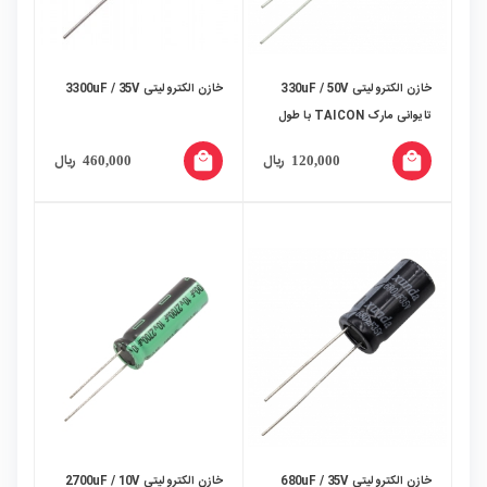
خازن الکترولیتی 330uF / 50V
خازن الکترولیتی 3300uF / 35V
تایوانی مارک TAICON با طول
عمر بالا
local_mall
local_mall
ریال
ریال
460,000
120,000
خازن الکترولیتی 680uF / 35V
خازن الکترولیتی 2700uF / 10V