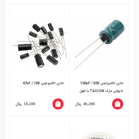
خازن الکترولیتی 100uF / 50V
خازن الکترولیتی 47uF / 16V
تایوانی مارک TAICON با طول
عمر بالا
local_mall
local_mall
ریال
ریال
18,200
46,200