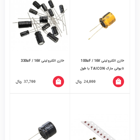
خازن الکترولیتی 100uF / 16V
خازن الکترولیتی 330uF / 16V
تایوانی مارک TAICON با طول
عمر بالا
local_mall
local_mall
ریال
ریال
37,700
24,000