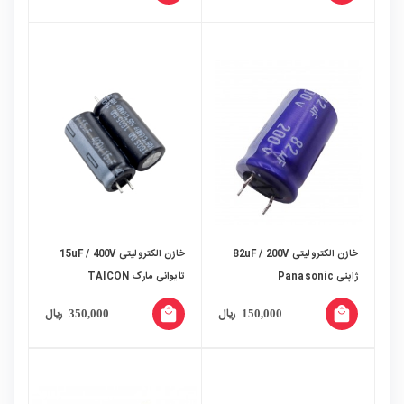
خازن الکترولیتی 82uF / 200V
خازن الکترولیتی 15uF / 400V
ژاپنی Panasonic
تایوانی مارک TAICON
local_mall
local_mall
ریال
ریال
350,000
150,000