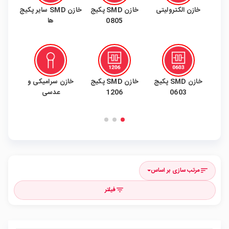
 SMD پکیج
خازن SMD سایر پکیج
خازن پلی استر
خازن های MKT-
خ
ها
MKP-MKS
 SMD پکیج
خازن سرامیکی و
خازن مولتی لایر
خازن جامد و پلیمری
خازن 
عدسی
مرتب سازی بر اساس
sort
فیلتر
filter_list