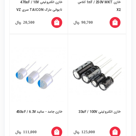
خازن 1nF / 250V MKT کلاس
خازن الکترولیتی 470uF / 10V
X2
تایوانی مارک TAICON سری VZ
local_mall
local_mall
ریال
ریال
20,500
90,700
خازن الکترولیتی 33uF / 100V
خازن جامد - سالید 450uF / 6.3V
local_mall
local_mall
ریال
ریال
111,000
125,000