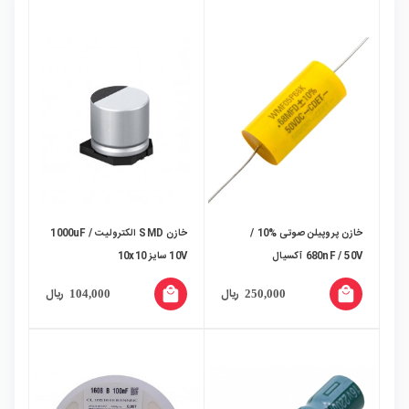
خازن پروپیلن صوتی %10 /
خازن SMD الکترولیت 1000uF /
680nF / 50V آکسیال
10V سایز 10x10
local_mall
local_mall
ریال
ریال
104,000
250,000