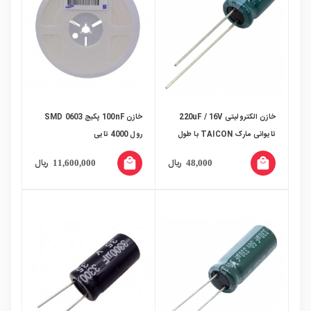
خازن الکترولیتی 220uF / 16V
خازن 100nF پکیج 0603 SMD
تایوانی مارک TAICON با طول
رول 4000 تایی
عمر بالا
local_mall
local_mall
ریال
ریال
11,600,000
48,000