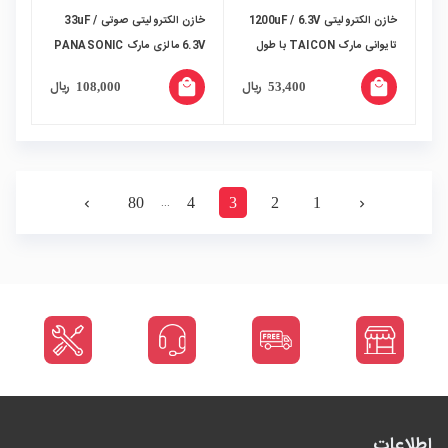
خازن الکترولیتی 1200uF / 6.3V
خازن الکترولیتی صوتی 33uF /
تایوانی مارک TAICON با طول
6.3V مالزی مارک PANASONIC
عمر بالا
local_mall
local_mall
ریال
ریال
108,000
53,400
…
80
4
3
2
1
navigate_next
navigate_before
اطلاعات