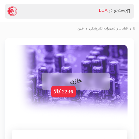
جستجو در
ECA
قطعات و تجهیزات الکترونیکی
خازن
chevron_right
chevron_right
خازن
2236 کالا