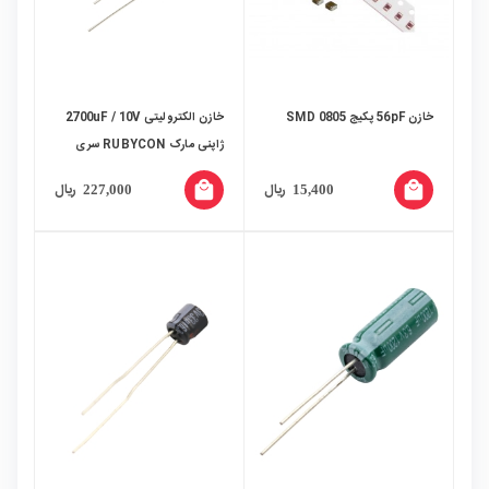
خازن 56pF پکیج 0805 SMD
خازن الکترولیتی 2700uF / 10V
ژاپنی مارک RUBYCON سری
JXA
local_mall
local_mall
ریال
ریال
227,000
15,400