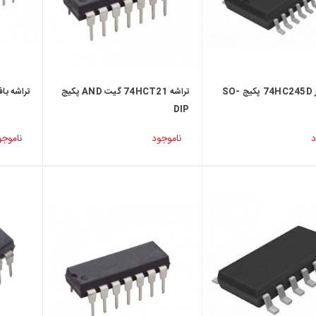
تراشه بافر 74HC245D پکیج SO-
تراشه 74HCT21 گیت AND پکیج
تراشه بافر 74HC541 پکیج
DIP
د
ناموجود
ناموجو