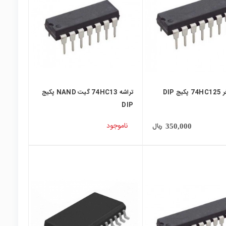
 DIP
تراشه 74HC13 گیت NAND پکیج
DIP
ناموجود
ریال
350,000