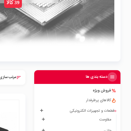
39 کالا
دسته بندی ها
مرتب سازی 
sort
فروش ویژه
کالاهای پرطرفدار
قطعات و تجهیزات الکترونیکی
مقاومت
local_mall
خازن