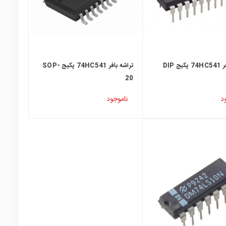
 DIP
تراشه بافر 74HC541 پکیج SOP-
20
د
ناموجود