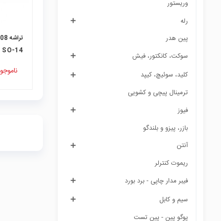
وریستور
رله
پین هدر
SO-14
سوكت، کانکتور، فیش
ناموجو
کلید، سوئیچ، کیپد
ترمینال پیچی و کشویی
فیوز
بازر، پیزو و بلندگو
آنتن
ریموت کنترلر
فیبر مدار چاپی - برد بورد
سیم و کابل
پوگو پین - پین تست