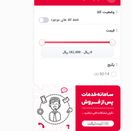
وضعیت کالا
فقط کالا های موجود
قیمت
0‎ ریال - 182,000‎ ریال
پکیج
SO-14
(1)