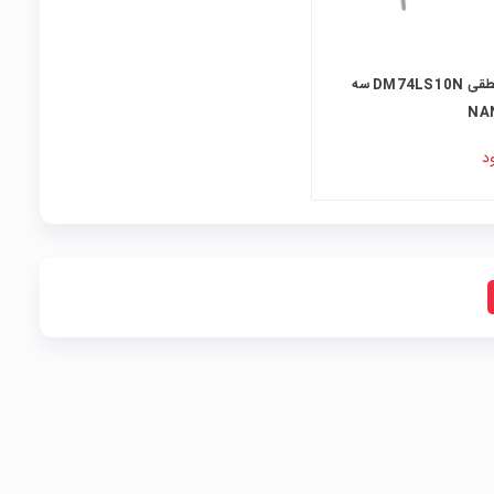
تراشه منطقی DM74LS10N سه
د