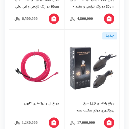
30cm دو رنگ نارنجی و سفید -
30cm دو رنگ نارنجی و آبی یخی
جفت
- جفت
local_mall
local_mall
ریال
ریال
6,500,000
4,800,000
جدید
چراغ راهنمای LED طرح
چراغ ال وایر1 متری گلبهی
پروژکتوری موتور سیکلت بسته
2عددی مدل FD-DF32
local_mall
local_mall
ریال
ریال
1,230,000
17,000,000