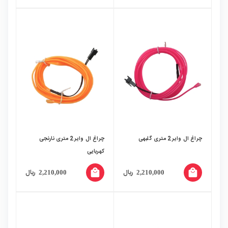
چراغ ال وایر 2 متری گلبهی
چراغ ال وایر 2 متری نارنجی
کهربایی
local_mall
local_mall
ریال
ریال
2,210,000
2,210,000