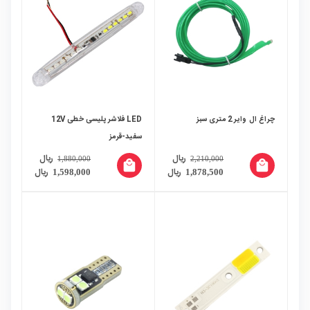
چراغ ال وایر 2 متری سبز
LED فلاشر پلیسی خطی 12V
سفید-قرمز
ریال
ریال
1,880,000
2,210,000
local_mall
local_mall
ریال
ریال
1,598,000
1,878,500