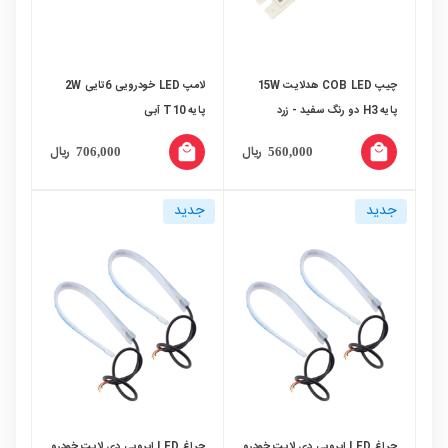
چیپ COB LED هدلایت 15W
لامپ LED خودرویی 6تایی 2W
پایه H3 دو رنگ سفید - زرد
پایه T10 آبی
local_mall
local_mall
ریال
ریال
706,000
560,000
جدید
جدید
چراغ LED ابرویی دی لایت خودرو
چراغ LED ابرویی دی لایت خودرو