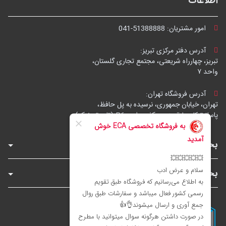
اطلاعات
امور مشتریان:
041-51388888
آدرس دفتر مرکزی تبریز:
تبریز، چهارراه شریعتی، مجتمع تجاری گلستان،
واحد ۷
آدرس فروشگاه تهران:
تهران، خیابان جمهوری، نرسیده به پل حافظ،
پاساژ توکل، طبقه زیرهمکف، واحد B6 (تاپ ترونیک)
بخش‌های فروشگاه
بخش‌های سایت