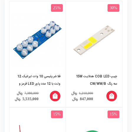
25%
30%
چیپ COB LED هدلایت 15W
فلاشر پلیسی 10 وات ایرانیک 12
سه رنگ CW/WW/B
ولت با 12 عدد پاور LED قرمز و
آبی
ریال
ریال
7,380,000
1,210,000
local_mall
local_mall
ریال
ریال
5,535,000
847,000
15%
15%