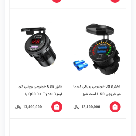
شارژر USB خودرویی روپنلی گرد با
شارژر USB خودرویی روپنلی گرد
دو خروجی USB فست شارژ
قرمز QC3.0 + Type-C با
QC3.0 ولتاژ و کلید ON/OFF
نمایشگر ولتاژ و کلید ON/OFF
local_mall
local_mall
ریال
ریال
13,400,000
13,100,000