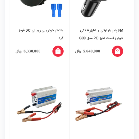
FM پلیر بلوتوثی و شارژر فندکی
ولتمتر خودرویی روپنلی DC قرمز
خودرو فست شارژ PD مدل G38
گرد
local_mall
local_mall
ریال
ریال
6,330,000
5,640,000