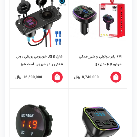
FM پلیر بلوتوثی و شارژر فندکی
شارژر USB خودرویی روپنلی دوبل
خودرو PD مدل Q7
فندکی و دو خروجی فست شارژ
QC3.0 با ON/OFF لمسی
local_mall
local_mall
ریال
ریال
16,500,000
8,740,000