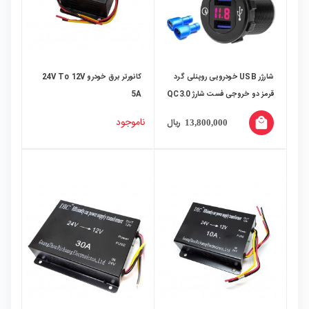
شارژر USB خودرویی روپنلی گرد
کانورتر برق خودرو 24V To 12V
قرمز دو خروجی فست شارژ QC3.0
5A
با نشانگر ولتاژ
ناموجود
local_mall
ریال
13,800,000