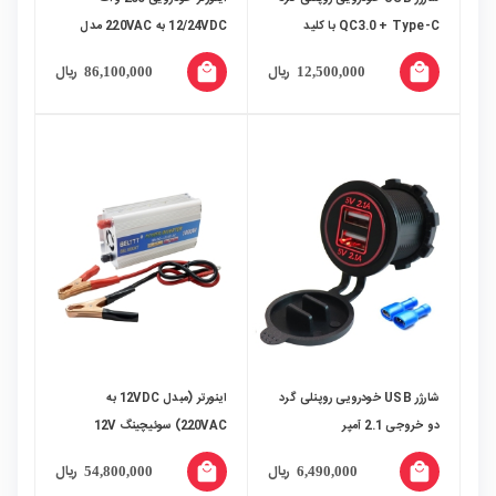
QC3.0 + Type-C با کلید
12/24VDC به 220VAC مدل
ON/OFF و نشانگر ولتاژ
1661 مارک Olesson
local_mall
local_mall
ریال
ریال
86,100,000
12,500,000
شارژر USB خودرویی روپنلی گرد
اینورتر (مبدل 12VDC به
دو خروجی 2.1 آمپر
220VAC) سوئیچینگ 12V
1000W مارک BELTTT
local_mall
local_mall
ریال
ریال
54,800,000
6,490,000