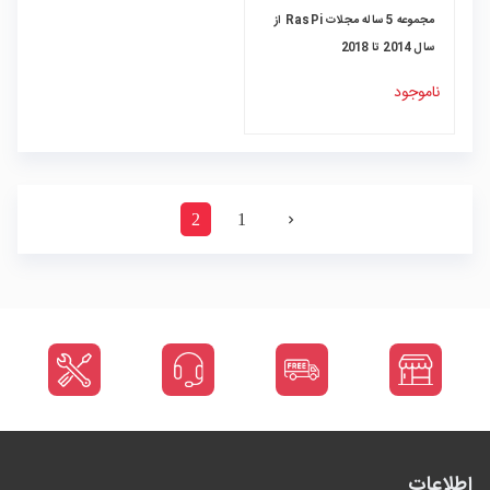
مجموعه 5 ساله مجلات RasPi از
سال 2014 تا 2018
ناموجود
2
1
navigate_before
اطلاعات