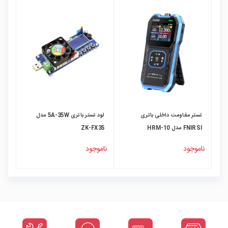
تستر مقاومت داخلی باتری
لود تستر باتری 5A-35W مدل
FNIRSI مدل HRM-10
ZK-FX35
ناموجود
ناموجود