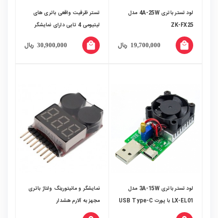
لود تستر باتری 4A-25W مدل
تستر ظرفیت واقعی باتری های
ZK-FX25
لیتیومی 4 تایی دارای نمایشگر
رنگی مدل GXHF0107
local_mall
local_mall
ریال
ریال
30,900,000
19,700,000
لود تستر باتری 3A-15W مدل
نمایشگر و مانیتورینگ ولتاژ باتری
LX-EL01 با پورت USB Type-C
مجهز به آلارم هشدار