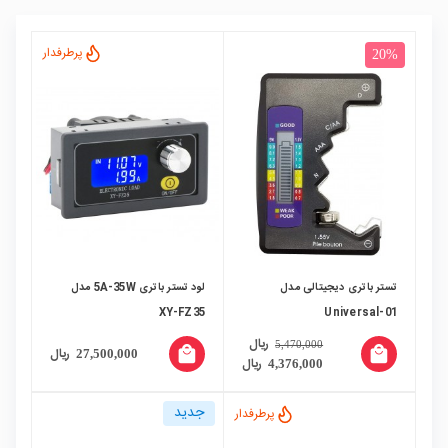
پرطرفدار
20%
تستر باتری دیجیتالی مدل
لود تستر باتری 5A-35W مدل
XY-FZ35
Universal-01
ریال
5,470,000
local_mall
local_mall
ریال
27,500,000
ریال
4,376,000
جدید
پرطرفدار