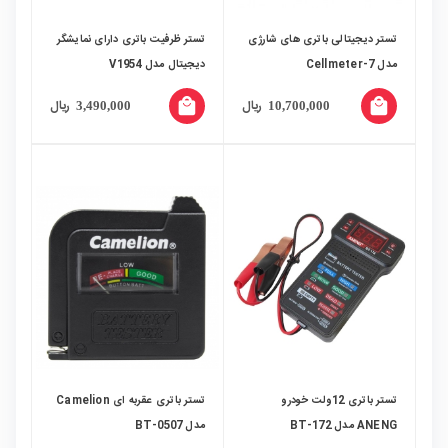
تستر دیجیتالی باتری های شارژی
تستر ظرفیت باتری دارای نمایشگر
مدل Cellmeter-7
دیجیتال مدل V1954
local_mall
local_mall
ریال
ریال
3,490,000
10,700,000
تستر باتری 12ولت خودرو
تستر باتری عقربه ای Camelion
ANENG مدل BT-172
مدل BT-0507