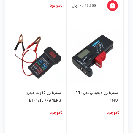
ناموجود
local_mall
ریال
8,650,000
تستر باتری دیجیتالی مدل BT-
تستر باتری 12ولت خودرو
168D
ANENG مدل BT-171
ناموجود
ناموجود