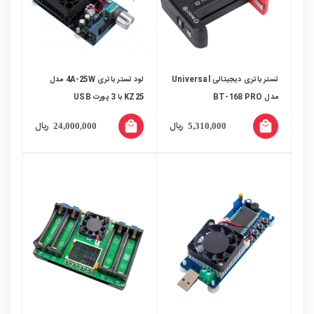
تستر باتری دیجیتالی Universal
لود تستر باتری 4A-25W مدل
مدل BT-168 PRO
KZ25 با 3 پورت USB
local_mall
local_mall
ریال
ریال
24,000,000
5,310,000