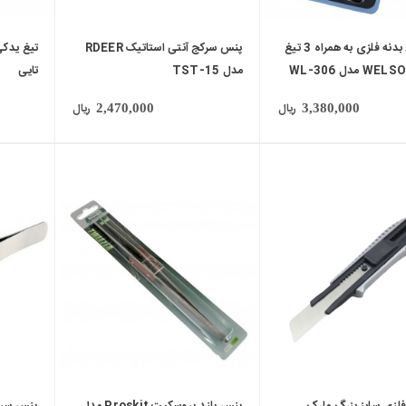
کاتر قلمی بدنه فلزی به همراه 3 تیغ
پنس سرکج آنتی استاتیک RDEER
مدل TST-15
تایی
ریال
ریال
2,470,000
3,380,000
local_mall
local_mall
 فلزی سایز بزرگ مارک
پنس بلند پروسکیت Proskit مدل
پنس سرکج GOOT چین