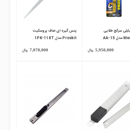
ایلی سرکج طلایی
پنس گیره ای صاف پروسکیت
 AA-15
Proskit مدل 1PK-118T
ریال
ریال
7,070,000
5,950,000
local_mall