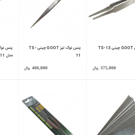
TS
پنس نوک تیز GOOT چینی TS-
11
مدل TST-11
ریال
ریال
406,000
375,000
local_mall
local_mall