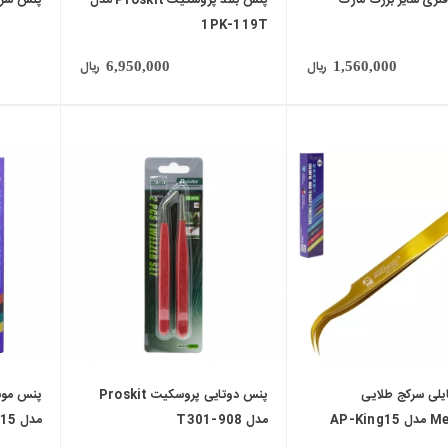
1PK-119T
ریال
ریال
6,950,000
1,560,000
local_mall
یلی سرکج طلایی
پنس دوتایی پروسکیت Proskit
AP-Kin
مدل 908-T301
مدل AG-King15