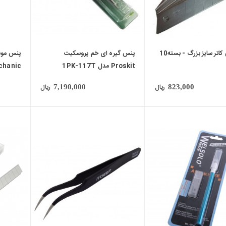
تیغ یدکی کاتر سایز بزرگ - بسته10
پنس گیره ای خم پروسکیت
پنس موب
Proskit مدل 1PK-117T
Mechanic مدل
ریال
ریال
7,190,000
823,000
local_mall
local_mall