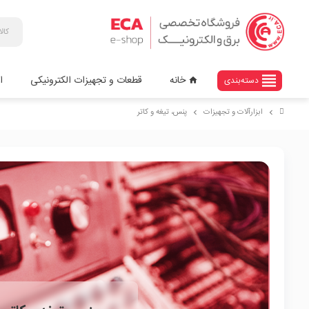
view_headline
خانه
قطعات و تجهیزات الکترونیکی
ا
دسته‌بندی
home
ابزارآلات و تجهیزات
پنس، تیغه و کاتر
chevron_right
chevron_right