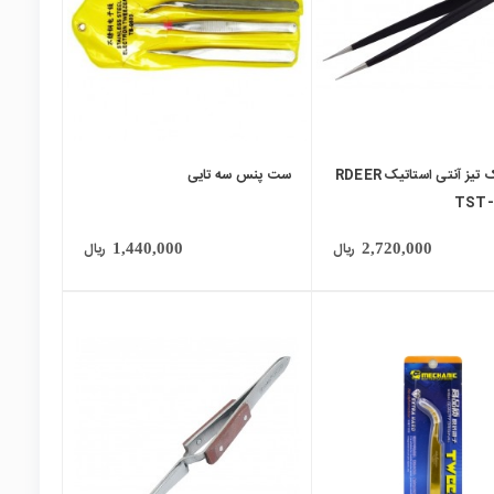
پنس نوک تیز آنتی استاتیک RDEER
ست پنس سه تایی
ریال
ریال
1,440,000
2,720,000
local_mall