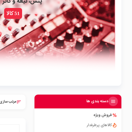
پنس، تیغه و کاتر
51 کالا
دسته بندی ها
مرتب سازی 
sort
فروش ویژه
کالاهای پرطرفدار