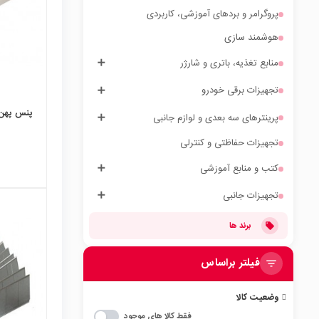
پروگرامر و بردهای آموزشی، کاربردی
هوشمند سازی
منابع تغذیه، باتری و شارژر
تجهیزات برقی خودرو
پنس پهن GOOT چینی -13
پرینترهای سه بعدی و لوازم جانبی
تجهیزات حفاظتی و کنترلی
کتب و منابع آموزشی
تجهیزات جانبی
برند ها
local_mall
فیلتر براساس
وضعیت کالا
فقط کالا های موجود