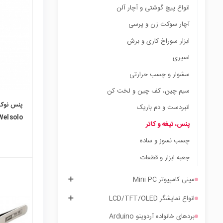
انواع پیچ گوشتی و آچار آلن
local_mall
آچار سوکت زن و پرسی
ابزار سوراخ کاری و برش
اسپری
سشوار و چسب حرارتی
سیم چین، کف چین و لخت کن
پنس نوک 
انبردست و دم باریک
Welsolo مدل S11-ESD
پنس، تیغه و کاتر
چسب نسوز و ساده
جعبه ابزار و قطعات
مینی کامپیوتر Mini PC
انواع نمایشگر LCD/TFT/OLED
local_mall
بردهای خانواده آردوینو Arduino