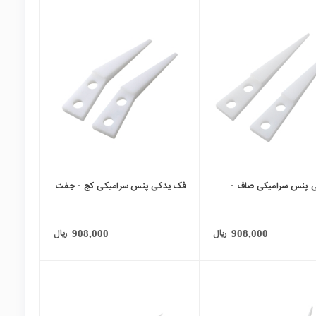
local_mall
 پنس سرامیکی صاف -
فک یدکی پنس سرامیکی کج - جفت
ریال
ریال
908,000
908,000