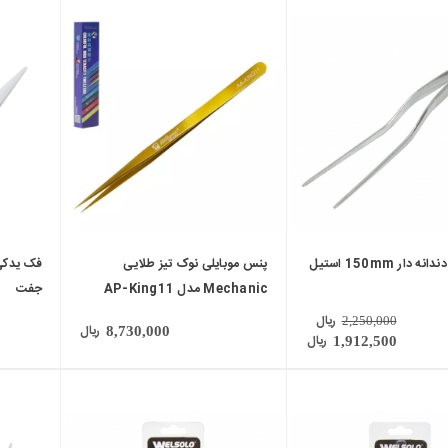
local_mall
local_mall
دار 150mm استیل
پنس موبایلی نوک تیز طلایی
فک یدکی
Mechanic مدل AP-King11
جفت
ریال
2,250,000
ریال
8,730,000
ریال
1,912,500