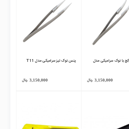
local_mall
ج با نوک سرامیکی مدل
پنس نوک تیز سرامیکی مدل T11
ریال
ریال
3,150,000
3,150,000
local_mall