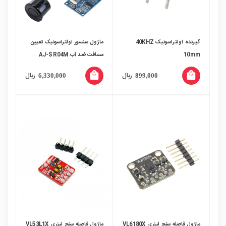
گیرنده اولتراسونیک 40KHZ
ماژول سنسور اولتراسونیک تعیین
10mm
مسافت ضد آب AJ-SR04M
local_mall
local_mall
ریال
ریال
6,330,000
899,000
ماژول فاصله سنج لیزری VL6180X
ماژول فاصله سنج لیزری VL53L1X