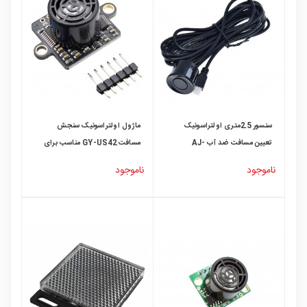
سنسور 2.5متری اولتراسونیک
ماژول اولتراسونیک سنجش
تعیین مسافت ضد آب AJ-
مسافت GY-US42 مناسب برای
SR04M
فلایت کنترل Pixhawk
ناموجود
ناموجود