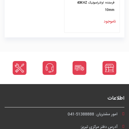
فرستده اولتراسونیک 40KHZ
10mm
ناموجود
اطلاعات
امور مشتریان:
041-51388888
آدرس دفتر مرکزی تبریز: