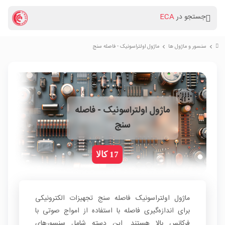
جستجو در
ECA
سنسور و ماژول ها
ماژول اولتراسونیک - فاصله سنج
chevron_right
chevron_right
ماژول اولتراسونیک - فاصله
سنج
17 کالا
ماژول اولتراسونیک فاصله سنج تجهیزات الکترونیکی
برای اندازه‌گیری فاصله با استفاده از امواج صوتی با
فرکانس بالا هستند. این دسته شامل سنسورهای