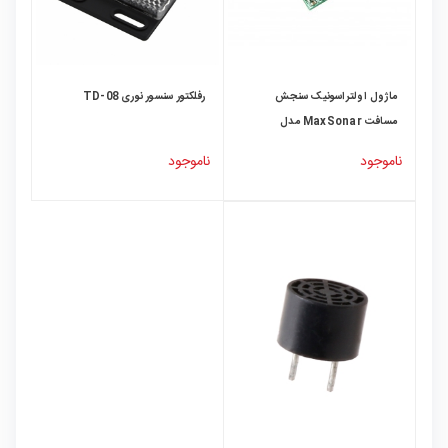
ماژول اولتراسونیک سنجش
رفلکتور سنسور نوری TD-08
مسافت MaxSonar مدل
MB1040
ناموجود
ناموجود