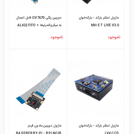
ماژول اسکنر بارکد - بارکدخوان
دوربین رنگی OV7670 قابل اتصال
MH-ET LIVE V3.0
به میکروکنترلرها + AL422 FIFO
ناموجود
ناموجود
ماژول اسکنر بارکد - بارکدخوان
ماژول دوربین مادون قرمز
RASPBERRY-PI - RPI NOIR
LV4 CCD