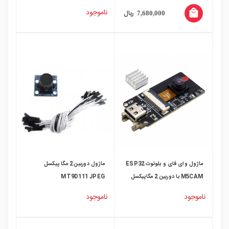
TS353+ RC805
ناموجود
local_mall
ریال
7,680,000
ماژول وای فای و بلوتوث ESP32
ماژول دوربین 2 مگا پیکسل
M5CAM با دوربین 2 مگاپیکسل
MT9D111 JPEG
OV2640
ناموجود
ناموجود