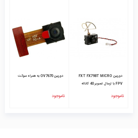
دوربین FXT FX798T MICRO
دوربین OV7670 به همراه سوکت
FPV با ارسال تصویر 40 کاناله
5.8G 25MW
ناموجود
ناموجود