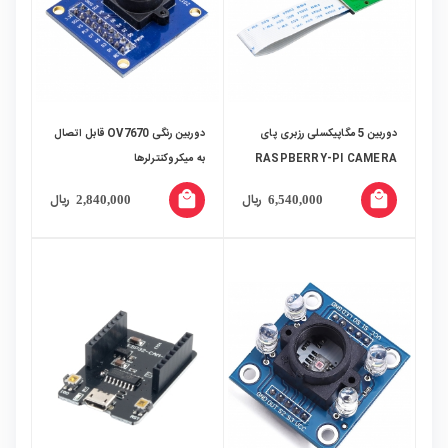
دوربین 5 مگاپیکسلی رزبری پای
دوربین رنگی OV7670 قابل اتصال
RASPBERRY-PI CAMERA
به میکروکنترلرها
local_mall
local_mall
ریال
ریال
2,840,000
6,540,000