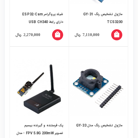
ماژول تشخیص رنگ GY-31
شیلد پروگرامر ESP32-Cam
TCS3200
دارای رابط USB CH340
local_mall
local_mall
ریال
ریال
2,270,000
7,110,000
ماژول تشخیص رنگ مدل GY-33
پک فرستنده و گیرنده بیسیم
تصویر FPV 5.8G 200mW - مدل