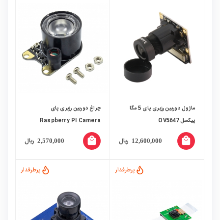
ماژول دوربین رزبری پای 5 مگا
چراغ دوربین رزبری پای
پیکسل OV5647
Raspberry PI Camera
Light
local_mall
local_mall
ریال
ریال
2,570,000
12,600,000
پرطرفدار
پرطرفدار