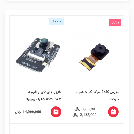
جدید
50%
دوربین E440 مارک LG به همراه
ماژول وای فای و بلوتوث
سوکت
ESP32-CAM با دوربین 3
مگاپیکسل OV3660
ریال
4,250,000
local_mall
local_mall
ریال
14,000,000
ریال
2,125,000