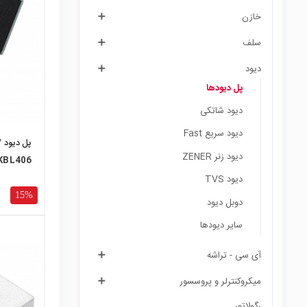
local_mall
خازن
سلف
دیود
پل دیودها
دیود شاتکی
دیود سریع Fast
دیود زنر ZENER
KBL406
دیود TVS
15%
دوبل دیود
سایر دیودها
آی سی - تراشه
local_mall
میکروکنترلر و پروسسور
رگولاتور