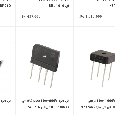
KB
ای KBU1010
BP210
ریال
ریال
437,000
1,010,000
local_mall
local_mall
پل دیود 10A-1000V مربعی
پل دیود 10A-600V تخت شانه ای
پل دیود ABS8
Rectro
KBJ1006G تایوانی مارک Lite-
On