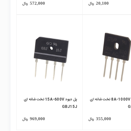
ریال
ریال
572,000
20,100
local_mall
پل دیود 8A-1000V تخت شانه ای
پل دیود 15A-600V تخت شانه ای
GBJ15J
G
ریال
ریال
969,000
355,000