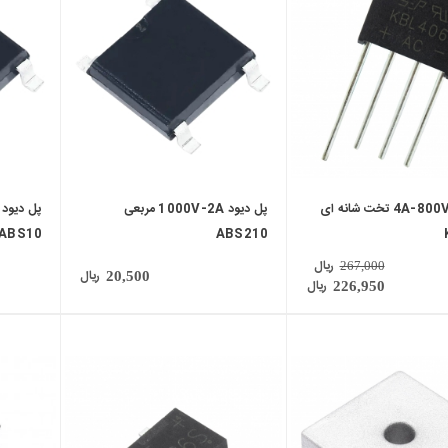
local_mall
local_mall
پل دیود 4A-800V تخت شانه ای
پل دیود 1000V-2A مربعی
ABS10
ABS210
ریال
267,000
ریال
20,500
ریال
226,950
local_mall
local_mall