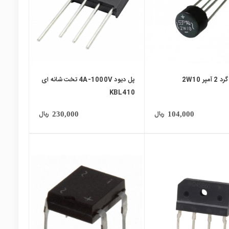
پر 2W10
پل دیود 4A-1000V تخت شانه ای
KBL410
ریال
ریال
230,000
104,000
local_mall