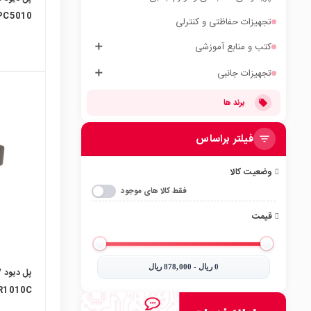
PC5010
تجهیزات حفاظتی و کنترلی
کتب و منابع آموزشی
تجهیزات جانبی
برند ها
فیلتر براساس
local_mall
وضعیت کالا
فقط کالا های موجود
قیمت
0‎ ریال - 878,000‎ ریال
BR1010C تایوانی مارک n