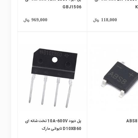
GBJ1506
K
ریال
ریال
969,000
118,000
local_mall
پل دیود 10A-600V تخت شانه ای
D10XB60 تایوانی مارک
Shindengen