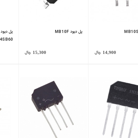
پل دیود MB10F
dengen
ریال
ریال
15,300
14,900
local_mall
local_mall