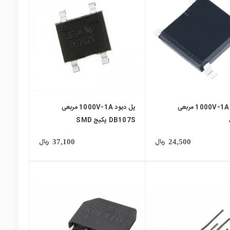
local_mall
پل دیود 1000V-1A مربعی
پل دیود 1000V-1A مربعی
DB107S پکیج SMD
ریال
ریال
37,100
24,500
local_mall