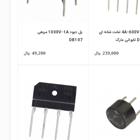
پل دیود 4A-600V تخت شانه ای
پل دیود 1000V-1A مربعی
D4SB60 تایوانی مارک
DB107
Shin
ریال
ریال
49,200
239,000
local_mall