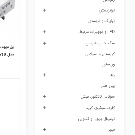
ترانزیستور
ترایاک و تریستور
LED و تجهیزات مرتبط
سگمنت و ماتریس
کریستال و اسیلاتور
مدل KBPC3510
وریستور
رله
پین هدر
سوكت، کانکتور، فیش
local_mall
کلید، سوئیچ، کیپد
ترمینال پیچی و کشویی
فیوز