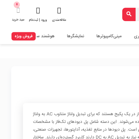
0
search
سبد خرید
علاقه‌مندی
ورود | ثبت‌نام
ری
مینی‌کامپیوترها
نمایشگرها
هوشمند سازی
فروش ویژه
پل دیودها مجموعه‌ای از چهار دیود یکسوساز در یک پکیج هستند که برای تبدیل ولتاژ متناوب AC به ولتاژ
ی استفاده می‌شوند. این دسته شامل پل دیودهای تک‌فاز با مشخصات
ست. پل دیودها در منابع تغذیه، آداپتورها، تجهیزات صنعتی،
مدارهای کنترل و سیستم‌های الکترونیکی که نیاز به تبدیل AC به DC دارند کاربرد گسترده‌ای دارند. ساختار