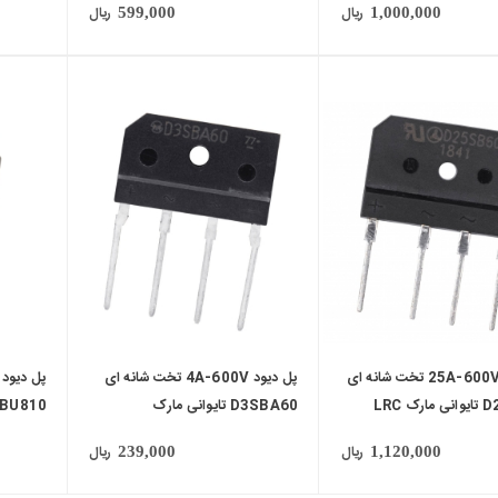
ریال
ریال
599,000
1,000,000
local_mall
local_mall
پل دیود 25A-600V تخت شانه ای
پل دیود 4A-600V تخت شانه ای
ک LRC
D3SBA60 تایوانی مارک
BU810
Shindengen
ریال
ریال
239,000
1,120,000