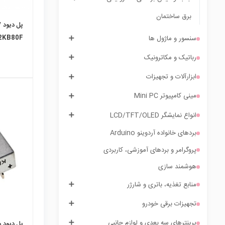
برق ساختمان
T2KB80F تایو
سنسور و ماژول ها
رباتیک و مکاترونیک
ابزارآلات و تجهیزات
مینی کامپیوتر Mini PC
انواع نمایشگر LCD/TFT/OLED
local_mall
بردهای خانواده آردوینو Arduino
پروگرامر و بردهای آموزشی، کاربردی
هوشمند سازی
منابع تغذیه، باتری و شارژر
تجهیزات برقی خودرو
پرینترهای سه بعدی و لوازم جانبی