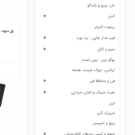
بازر، پیزو و بلندگو
آنتن
ریموت کنترلر
پل دیود MB10S
فیبر مدار چاپی - برد بورد
سیم و کابل
پوگو پین - پین تست
ترانس، چوک، فریت، هسته
فن و محافظ فن
local_mall
هیت سینک و المان حرارتی
لیزر
اسپارک گپ
پیچ و اسپیسر
جعبه و کیس بردهای الکترونیکی