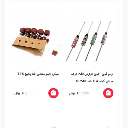
ترمو فیوز - فیوز حرارتی 240 درجه
میکرو فیوز مکعبی 4A پکیج TE5
سانتی گراد 10A کد SF240E
local_mall
local_mall
ریال
ریال
45,000
185,000