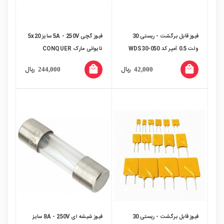
فیوز قابل برگشت - ریستی 30
فیوز گچی 5A - 250V سایز 5x20
ولت 0.5 آمپر کد WDS30-050
تایوانی مارک CONQUER
local_mall
local_mall
ریال
ریال
244,000
42,000
فیوز قابل برگشت - ریستی 30
فیوز شیشه ای 8A - 250V سایز