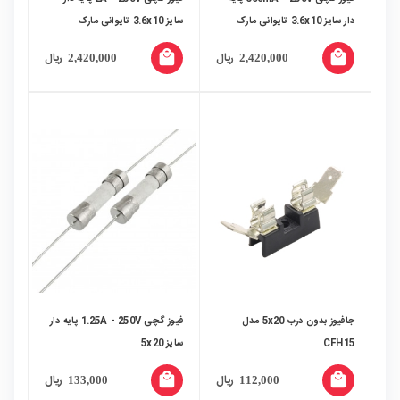
دار سایز 3.6x10 تایوانی مارک
سایز 3.6x10 تایوانی مارک
CONQUER بسته 100 تایی
CONQUER بسته 100 تایی
local_mall
local_mall
ریال
ریال
2,420,000
2,420,000
جافیوز بدون درب 5x20 مدل
فیوز گچی 1.25A - 250V پایه دار
CFH15
سایز 5x20
local_mall
local_mall
ریال
ریال
133,000
112,000