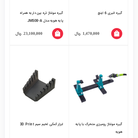
گیره انبری 6 اینچ
گیره مونتاژ ذره بین دار به همراه
پایه هویه مدل JM508-A
local_mall
local_mall
ریال
ریال
23,100,000
1,470,000
گیره مونتاژ رومیزی متحرک با پایه
ابزار کمکی لحیم سیم 3D Print
هویه