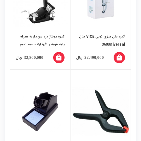
گیره بغل میزی توپی VICE مدل
گیره مونتاژ ذره بین دار به همراه
360Universal
پایه هویه و نگهدارنده سیم لحیم
مدل TH-7027
local_mall
local_mall
ریال
ریال
32,800,000
22,490,000