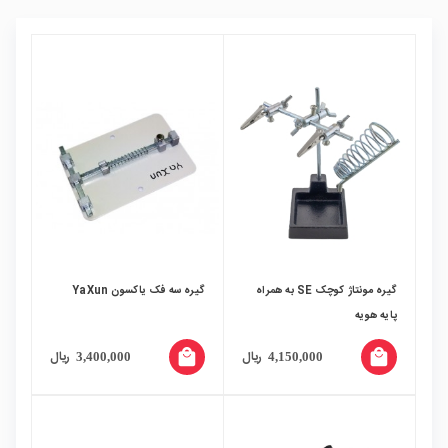
گیره مونتاژ کوچک SE به همراه
گیره سه فک یاکسون YaXun
پایه هویه
local_mall
local_mall
ریال
ریال
3,400,000
4,150,000