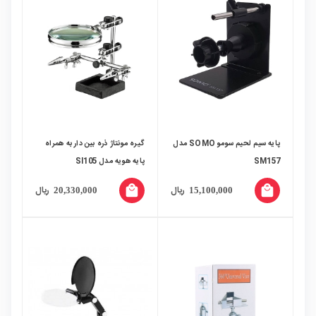
پایه سیم لحیم سومو SOMO مدل
گیره مونتاژ ذره بین دار به همراه
SM157
پایه هویه مدل SI105
local_mall
local_mall
ریال
ریال
20,330,000
15,100,000