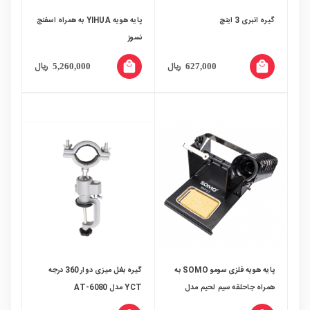
گیره انبری 3 اینچ
پایه هویه YIHUA به همراه اسفنج
نسوز
local_mall
local_mall
ریال
ریال
5,260,000
627,000
پایه هویه فلزی سومو SOMO به
گیره بغل میزی دوار 360 درجه
همراه جاحلقه سیم لحیم مدل
YCT مدل AT-6080
SM103