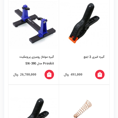
گیره انبری 2 اینچ
گیره مونتاژ رومیزی پروسکیت
Proskit مدل SN-390
local_mall
local_mall
ریال
ریال
26,700,000
491,000