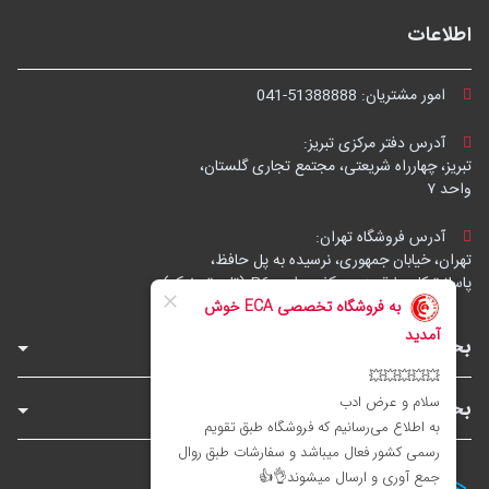
اطلاعات
امور مشتریان:
041-51388888
آدرس دفتر مرکزی تبریز:
تبریز، چهارراه شریعتی، مجتمع تجاری گلستان،
واحد ۷
آدرس فروشگاه تهران:
تهران، خیابان جمهوری، نرسیده به پل حافظ،
پاساژ توکل، طبقه زیرهمکف، واحد B6 (تاپ ترونیک)
بخش‌های فروشگاه
بخش‌های سایت