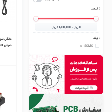
قیمت
0‎ ریال - 14,000,000‎ ریال
برند
دانگل بلو
صوتی USB مدل TR6
SOMO
(1)
local_mall