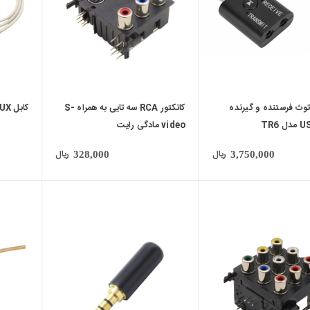
توث فرستنده و گیرنده
کانکتور RCA سه تایی به همراه S-
کابل AUX کنفی طول 80cm
video مادگی رایت
ریال
ریال
328,000
3,750,000
local_mall
local_mall