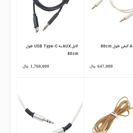
کابل AUX به USB Type-C طول
80cm
ریال
ریال
1,760,000
647,000
local_mall