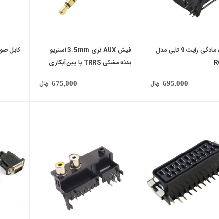
فیش AV مادگی رایت 9 تایی مدل
فیش AUX نری 3.5mm استریو
کابل صوتی 2 رشته 
R
بدنه مشکی TRRS با پین آبکاری
شده طلایی
ریال
ریال
675,000
695,000
local_mall
local_mall