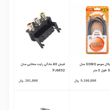
local_mall
کابل اپتیکال سومو SOMO مدل
فیش AV مادگی رایت سه‌تایی مدل
تر
PJ6052
ریال
ریال
201,000
9,100,000