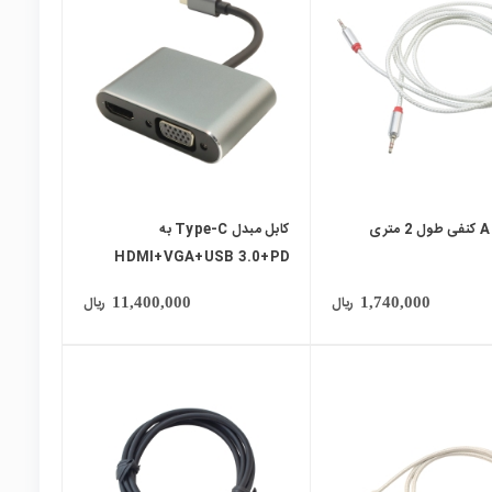
local_mall
کابل مبدل Type-C به
HDMI+VGA+USB 3.0+PD
ریال
ریال
11,400,000
1,740,000
local_mall