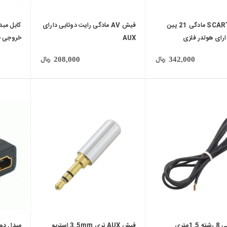
کانکتور SCART مادگی 21 پین
فیش AV مادگی رایت دوتایی دارای
رای هولدر فلزی
AUX
خروجی ص
ریال
ریال
208,000
342,000
local_mall
local_mall
1متری
فیش AUX نری 3.5mm استریو
مبدل دوسر