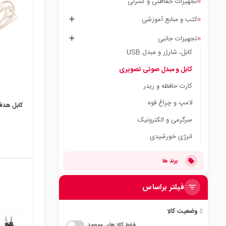
تجهیزات حفاظتی و کنترلی
local_mall
کتب و منابع آموزشی
تجهیزات جانبی
کابل، شارژر و مبدل USB
کابل و مبدل صوتی تصویری
کارت حافظه و ریدر
لامپ و چراغ قوه
کابل هدفون 2 رشته 
سرگرمی و الکترونیک
انرژی خورشیدی
برند ها
فیلتر براساس
local_mall
وضعیت کالا
فقط کالا های موجود