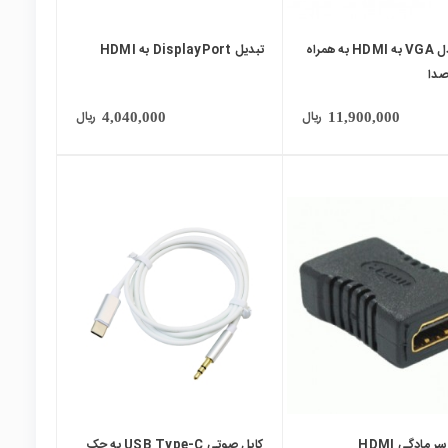
کابل مبدل VGA به HDMI به همراه
تبدیل DisplayPort به HDMI
دا
ریال
ریال
4,040,000
11,900,000
local_mall
 مادگی HDMI
کابل صوتی USB Type-C به جک