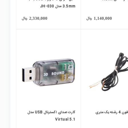
3.5mm مدل JH-030
ریال
ریال
2,330,000
1,140,000
local_mall
ه یک متری
کارت صدای اکسترنال USB مدل
Virtual 5.1