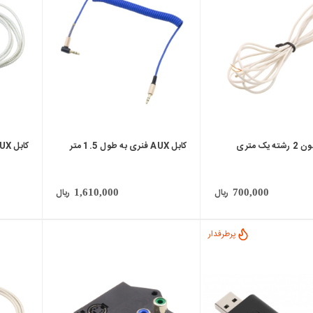
local_mall
local_mall
یک متری
کابل AUX فنری به طول 1.5 متر
کابل AUX کنفی طول 2 متری
ریال
ریال
1,610,000
700,000
پرطرفدار
local_mall
local_mall