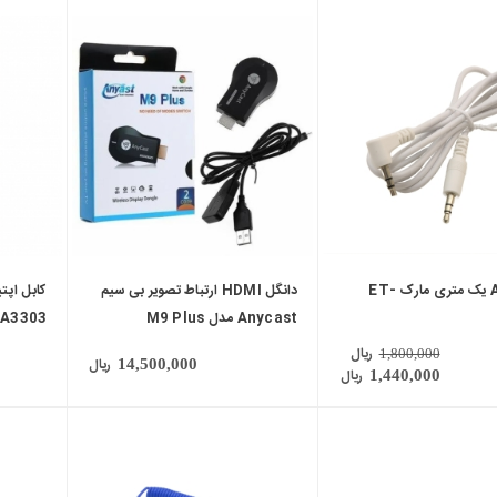
local_mall
local_mall
کابل AUX یک متری مارک ET-
دانگل HDMI ارتباط تصویر بی سیم
Anycast مدل M9 Plus
SA3303 طول 3 م
ریال
1,800,000
ریال
14,500,000
ریال
1,440,000