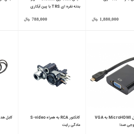
بدنه نقره ای TRS با پین آبکاری
شده طلایی
ریال
ریال
788,000
1,880,000
local_mall
local_mall
کابل مبدل MicroHDMI به VGA
کانکتور RCA به همراه S-video
کابل هدفون 4 رشت
وجی صدا
مادگی رایت