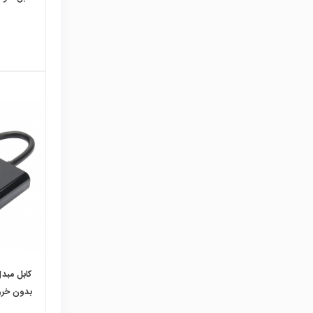
local_mall
بدون خر