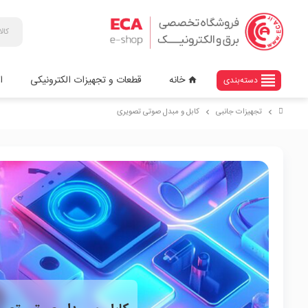
view_headline
خانه
قطعات و تجهیزات الکترونیکی
ا
دسته‌بندی
home
تجهیزات جانبی
کابل و مبدل صوتی تصویری
chevron_right
chevron_right