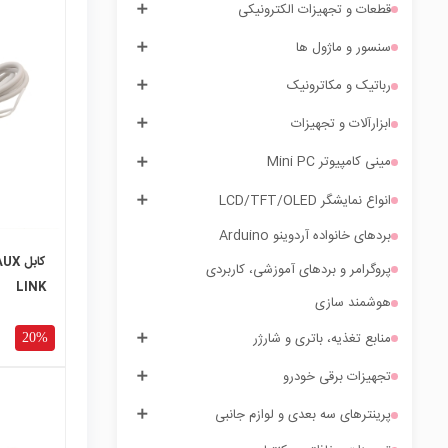
قطعات و تجهیزات الکترونیکی
سنسور و ماژول ها
local_mall
رباتیک و مکاترونیک
ابزارآلات و تجهیزات
مینی کامپیوتر Mini PC
انواع نمایشگر LCD/TFT/OLED
بردهای خانواده آردوینو Arduino
پروگرامر و بردهای آموزشی، کاربردی
LINK
هوشمند سازی
منابع تغذیه، باتری و شارژر
20%
تجهیزات برقی خودرو
پرینترهای سه بعدی و لوازم جانبی