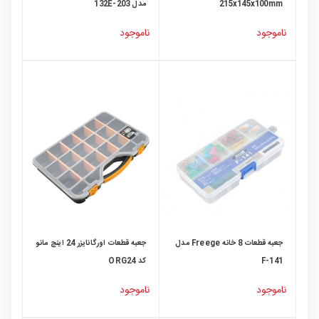
215x145x100mm
مدل 203-132E
ناموجود
ناموجود
جعبه قطعات 8 خانه Freege مدل
جعبه قطعات اورگانایزر 24 اینچ مانو
F-141
کد ORG24
ناموجود
ناموجود