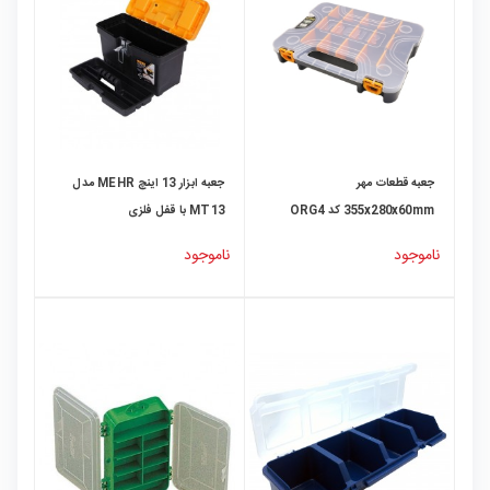
جعبه قطعات مهر
جعبه ابزار 13 اینچ MEHR مدل
355x280x60mm کد ORG4
MT13 با قفل فلزی
ناموجود
ناموجود