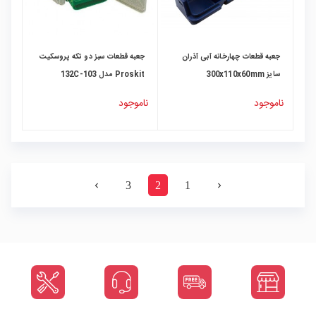
جعبه قطعات چهارخانه آبی آذران
جعبه قطعات سبز دو تکه پروسکیت
سایز 300x110x60mm
Proskit مدل 103-132C
ناموجود
ناموجود
3
2
1
navigate_next
navigate_before