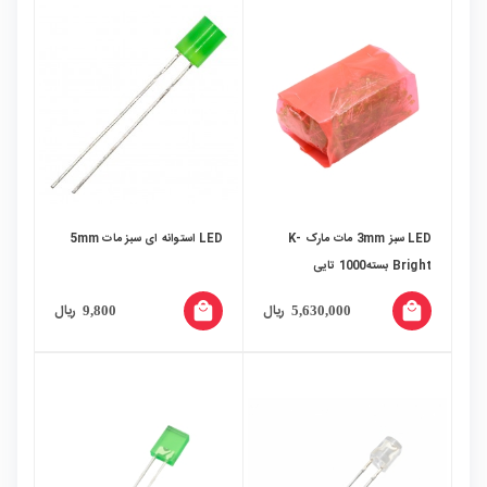
LED سبز 3mm مات مارک K-
LED استوانه ای سبز مات 5mm
Bright بسته1000 تایی
local_mall
local_mall
ریال
ریال
9,800
5,630,000