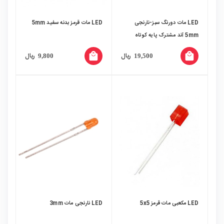
LED مات دورنگ سبز-نارنجی
LED مات قرمز بدنه سفید 5mm
5mm آند مشترک پایه کوتاه
local_mall
local_mall
ریال
ریال
9,800
19,500
LED مکعبی مات قرمز 5x5
LED نارنجی مات 3mm