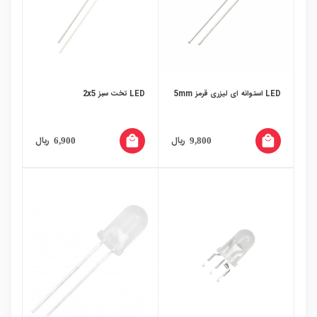
LED استوانه ای لیزری قرمز 5mm
LED تخت سبز 2x5
local_mall
local_mall
ریال
ریال
6,900
9,800