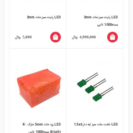
LED رایت سبز مات 3mm
LED رایت سبز مات 3mm
بسته1000 تایی
local_mall
local_mall
ریال
ریال
5,800
4,990,000
LED تخت مات سبز لبه دار 1.5x6
LED زرد مات 5mm مارک K-
Bright بسته1000 تایی