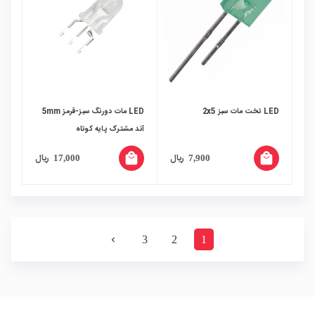
LED تخت مات سبز 2x5
LED مات دورنگ سبز-قرمز 5mm
آند مشترک پایه کوتاه
local_mall
local_mall
ریال
ریال
17,000
7,900
3
2
1
navigate_next