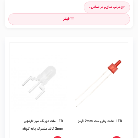
مرتب سازی بر اساس
sort
فیلتر
filter_list
LED تخت پنلی مات 2mm قرمز
LED مات دورنگ سبز-نارنجی
3mm کاتد مشترک پایه کوتاه