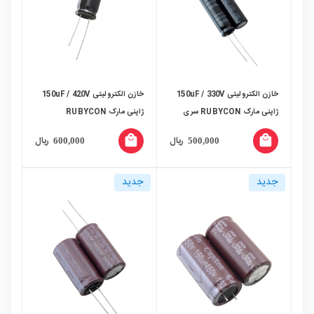
خازن الکترولیتی 150uF / 330V
خازن الکترولیتی 150uF / 420V
ژاپنی مارک RUBYCON سری
ژاپنی مارک RUBYCON
PHOTO-FLASH
local_mall
local_mall
ریال
ریال
600,000
500,000
جدید
جدید