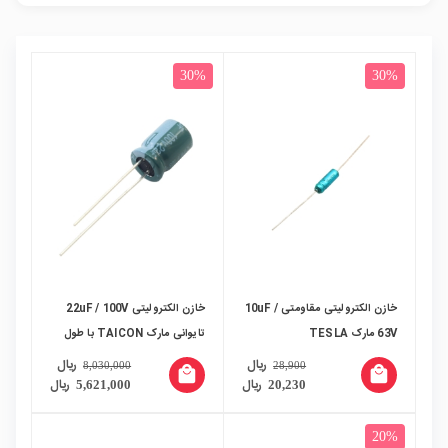
30%
30%
خازن الکترولیتی مقاومتی 10uF /
خازن الکترولیتی 22uF / 100V
63V مارک TESLA
تایوانی مارک TAICON با طول
عمر بالا بسته500 تایی
ریال
ریال
8,030,000
28,900
local_mall
local_mall
ریال
ریال
5,621,000
20,230
20%