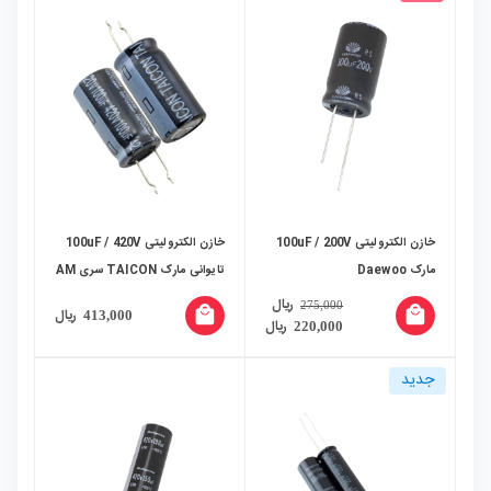
خازن الکترولیتی 100uF / 200V
خازن الکترولیتی 100uF / 420V
مارک Daewoo
تایوانی مارک TAICON سری AM
ریال
275,000
local_mall
local_mall
ریال
413,000
ریال
220,000
جدید