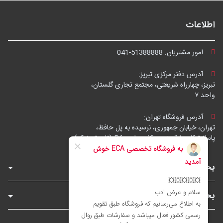
اطلاعات
امور مشتریان:
041-51388888
آدرس دفتر مرکزی تبریز:
تبریز، چهارراه شریعتی، مجتمع تجاری گلستان،
واحد ۷
آدرس فروشگاه تهران:
تهران، خیابان جمهوری، نرسیده به پل حافظ،
پاساژ توکل، طبقه زیرهمکف، واحد B6 (تاپ ترونیک)
بخش‌های فروشگاه
بخش‌های سایت