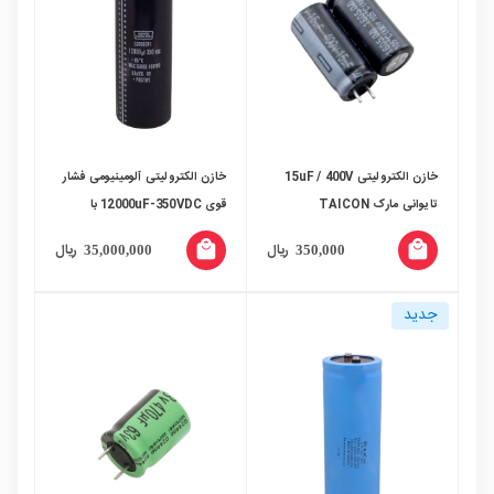
خازن الکترولیتی 15uF / 400V
خازن الکترولیتی آلومینیومی فشار
تایوانی مارک TAICON
قوی 12000uF-350VDC با
ترمینال پیچی مارک Nippon
local_mall
local_mall
ریال
ریال
35,000,000
350,000
جدید