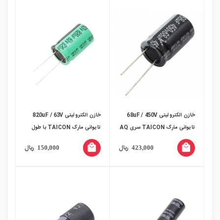
خازن الکترولیتی 68uF / 450V
خازن الکترولیتی 820uF / 63V
تایوانی مارک TAICON سری AQ
تایوانی مارک TAICON با طول
عمر بالا
local_mall
local_mall
ریال
ریال
150,000
423,000