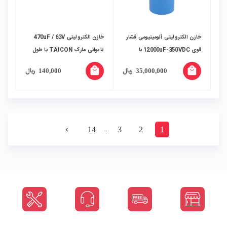
خازن الکترولیتی آلومینیومی فشار
خازن الکترولیتی 470uF / 63V
قوی 12000uF-350VDC با
تایوانی مارک TAICON با طول
ترمینال پیچی سری CGS مارک
عمر بالا
local_mall
local_mall
ریال
ریال
140,000
35,000,000
DuraCap
…
14
3
2
1
navigate_next