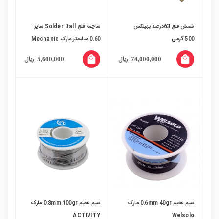
شمش قلع 63درصد بهینکس
ساچمه قلع Solder Ball سایز
500 گرمی
0.60 میلیمتر مارک Mechanic
local_mall
local_mall
ریال
ریال
5,600,000
74,000,000
سیم لحیم 0.6mm 40gr مارک
سیم لحیم 0.8mm 100gr مارک
ACTIVITY
Welsolo