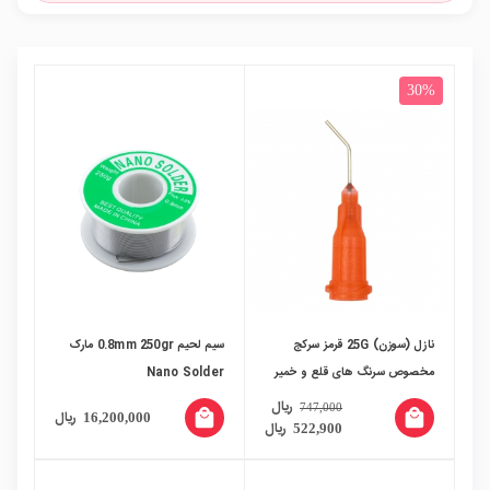
30%
نازل (سوزن) 25G قرمز سرکج
سیم لحیم 0.8mm 250gr مارک
مخصوص سرنگ های قلع و خمیر
Nano Solder
فلاکس
ریال
747,000
local_mall
local_mall
ریال
16,200,000
ریال
522,900