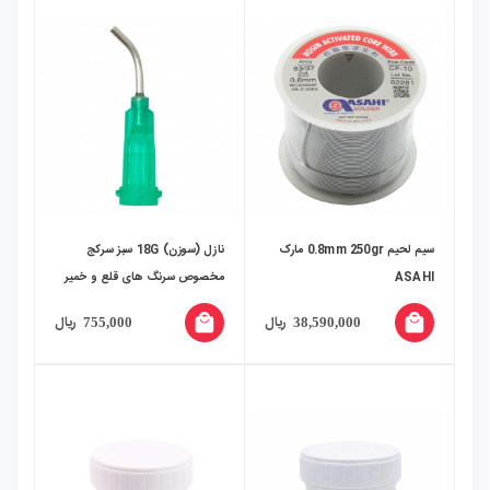
سیم لحیم 0.8mm 250gr مارک
نازل (سوزن) 18G سبز سرکج
ASAHI
مخصوص سرنگ های قلع و خمیر
فلاکس
local_mall
local_mall
ریال
ریال
755,000
38,590,000