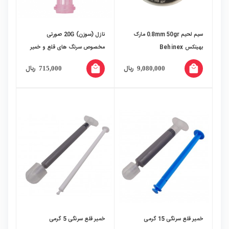
سیم لحیم 0.8mm 50gr مارک
نازل (سوزن) 20G صورتی
بهینکس Behinex
مخصوص سرنگ های قلع و خمیر
فلاکس
local_mall
local_mall
ریال
ریال
715,000
9,080,000
خمیر قلع سرنگی 15 گرمی
خمیر قلع سرنگی 5 گرمی