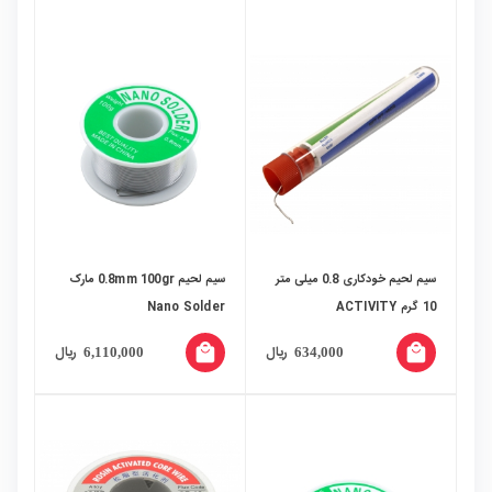
سیم لحیم خودکاری 0.8 میلی متر
سیم لحیم 0.8mm 100gr مارک
10 گرم ACTIVITY
Nano Solder
local_mall
local_mall
ریال
ریال
6,110,000
634,000