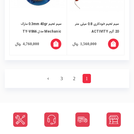
سیم لحیم خودکاری 0.8 میلی متر
سیم لحیم 0.3mm 40gr مارک
20 گرم ACTIVITY
Mechanic مدل TY-V866
local_mall
local_mall
ریال
ریال
4,760,000
1,560,000
3
2
1
navigate_next