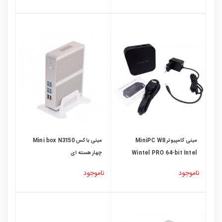
مینی کامپیوتر MiniPC W8
مینی باکس Mini box N3150
Wintel PRO 64-bit Intel
چهار هسته ای
ATOM X5-Z8350
ناموجود
ناموجود