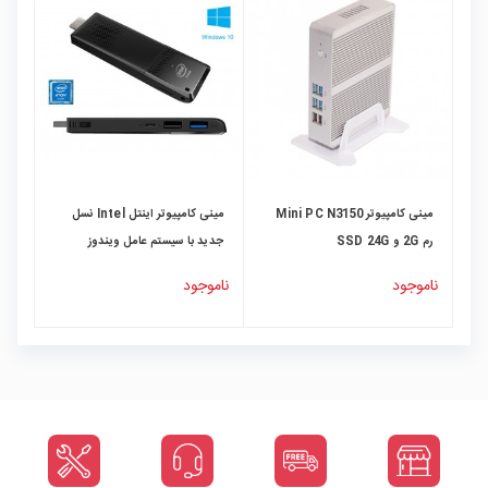
مینی کامپیوتر Mini PC N3150
مینی کامپیوتر اینتل Intel نسل
رم 2G و SSD 24G
جدید با سیستم عامل ویندوز
10مدل Compute Stick
ناموجود
ناموجود
STCK1AW32SC