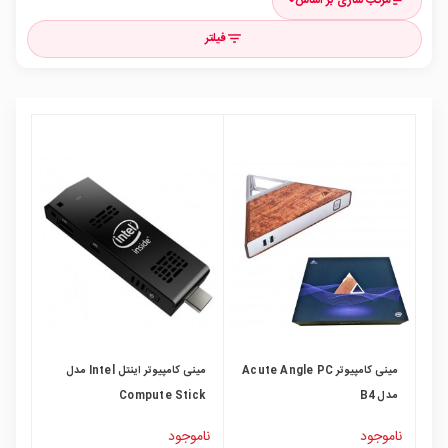
مرتب سازی بر اساس
sort
فیلتر
filter_list
مینی کامپیوتر Acute Angle PC
مینی کامپیوتر اینتل Intel مدل
مدل B4
Compute Stick
STCK1A32WFC
ناموجود
ناموجود