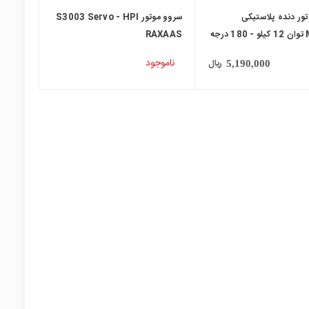
ور دنده پلاستیکی
سروو موتور S3003 Servo - HPI
رجه
RAXAAS
ناموجود
ریال
5,190,000