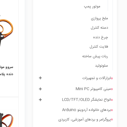
موتور پمپ
local_mall
ملخ پروازی
دسته کنترل
چرخ دنده
فلایت کنترل
ربات پیش ساخته
سلونوئید
دنده پلاستیکی
ابزارآلات و تجهیزات
مینی کامپیوتر Mini PC
انواع نمایشگر LCD/TFT/OLED
بردهای خانواده آردوینو Arduino
پروگرامر و بردهای آموزشی، کاربردی
local_mall