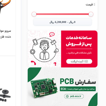
قیمت
0‎ ریال - 6,200,000‎ ریال
دنده فلزی 180 د
local_mall