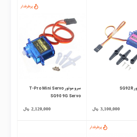
پرطرفدار
local_mall
SG9
سرو موتور T-Pro Mini Servo
SG90 9G Servo
ریال
ریال
2,120,000
3,100,000
پرطرفدار