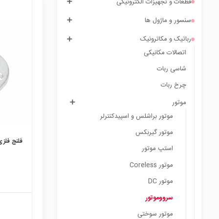
قطعات و تجهیزات الکترونیکی
سنسور و ماژول ها
رباتیک و مکاترونیک
local_mall
اتصالات مکانیکی
شاسی ربات
چرخ ربات
موتور
موتور براشلس و اسپیدکنترلر
موتور گیربكس
فلنج فلزی 
استپ موتور
موتور Coreless
موتور DC
سرووموتور
موتور سوختی