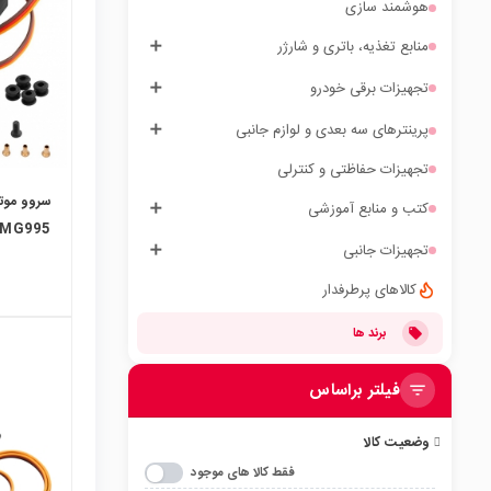
هوشمند سازی
منابع تغذیه، باتری و شارژر
تجهیزات برقی خودرو
پرینترهای سه بعدی و لوازم جانبی
تجهیزات حفاظتی و کنترلی
سروو موت
کتب و منابع آموزشی
MG995 توان 13 کیلو - 360 درجه
تجهیزات جانبی
کالاهای پرطرفدار
برند ها
فیلتر براساس
local_mall
وضعیت کالا
فقط کالا های موجود