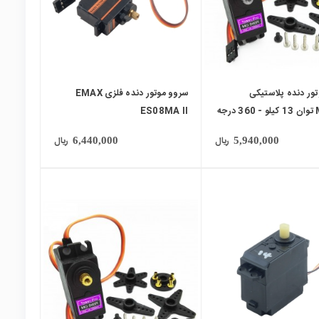
ور دنده پلاستیکی
سروو موتور دنده فلزی EMAX
رجه
ES08MA II
ریال
ریال
6,440,000
5,940,000
local_mall