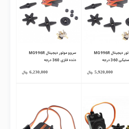
سروو موتور دیجیتال MG996R
سروو موتور دیجیتال MG996R
ی 360 درجه
دنده فلزی 360 درجه
ریال
ریال
6,230,000
5,920,000
local_mall