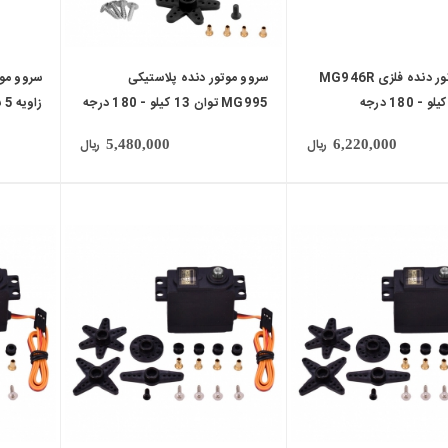
سروو موتور دنده فلزی MG946R
سروو موتور دنده پلاستیکی
MG995 توان 13 کیلو - 180 درجه
زاویه 5 سیمه - 180 درجه
ریال
ریال
5,480,000
6,220,000
local_mall
local_mall