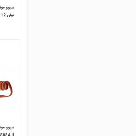
توان 12 کیلو - 180 درجه
S08A II