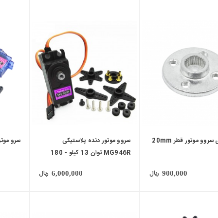
local_mall
local_mall
سروو موتور قطر 20mm
سروو موتور دنده پلاستیکی
سرو موتور 2R
MG946R توان 13 کیلو - 180
درجه
ریال
ریال
6,000,000
900,000