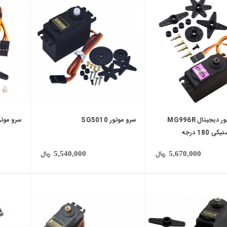
local_mall
local_mall
سروو موتور دیجیتال MG996R
سرو موتور SG5010
سرو موتور 0S
 180 درجه
ریال
ریال
5,540,000
5,670,000
local_mall
local_mall