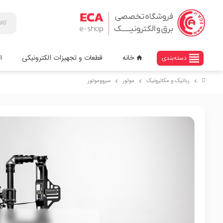
view_headline
خانه
قطعات و تجهیزات الکترونیکی
ا
دسته‌بندی
home
رباتیک و مکاترونیک
موتور
سرووموتور
chevron_right
chevron_right
chevron_right