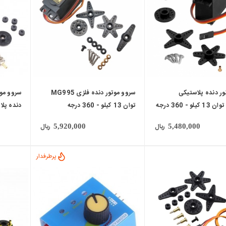
ور دنده پلاستیکی
سروو موتور دنده فلزی MG995
توان 13 کیلو - 360 درجه
دنده پلاستیک
ریال
ریال
5,920,000
5,480,000
پرطرفدار
local_mall
local_mall