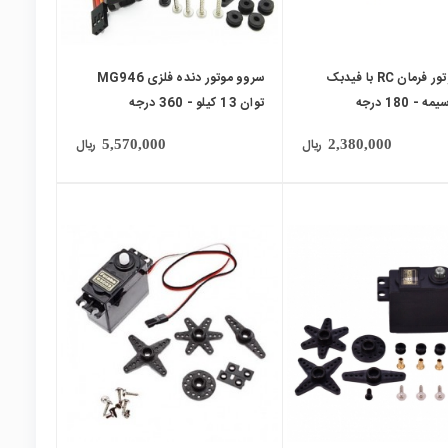
سروو موتور فرمان RC با فیدبک
سروو موتور دنده فلزی MG946
توان 13 کیلو - 360 درجه
ریال
ریال
5,570,000
2,380,000