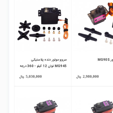
local_mall
MG9
سروو موتور دنده پلاستیکی
MG945 توان 12 کیلو - 360 درجه
ریال
ریال
5,030,000
2,980,000
local_mall