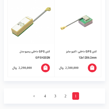
آنتن GPS داخلی اکتیو سایز
آنتن GPS داخلی پسیو مدل
GPSH202N
12x12X6.2mm
local_mall
local_mall
ریال
ریال
2,290,000
2,500,000
4
3
2
1
navigate_next