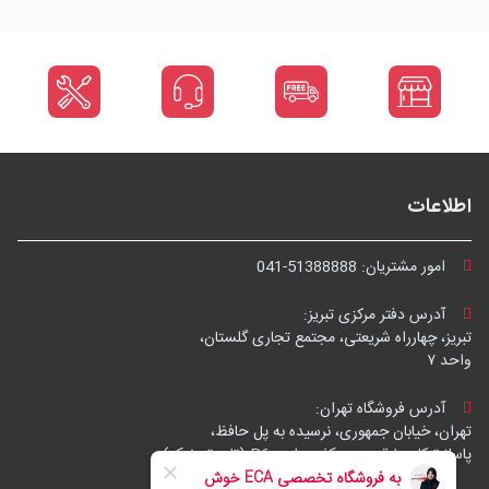
اطلاعات
امور مشتریان:
041-51388888
آدرس دفتر مرکزی تبریز:
تبریز، چهارراه شریعتی، مجتمع تجاری گلستان،
واحد ۷
آدرس فروشگاه تهران:
تهران، خیابان جمهوری، نرسیده به پل حافظ،
پاساژ توکل، طبقه زیرهمکف، واحد B6 (تاپ ترونیک)