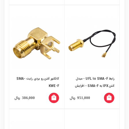
رابط UFL to SMA-F - مبدل
کانکتور آنتن رو بردی رایت SMA-
آنتن IPX به SMA-F - افزایش
KWE-F
طول سوکتی
local_mall
local_mall
ریال
ریال
386,000
951,000