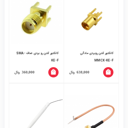
کانکتور آنتن روبردی مادگی
کانکتور آنتن رو بردی صاف SMA-
KE-F
MMCX-KE-F
local_mall
local_mall
ریال
ریال
360,000
638,000