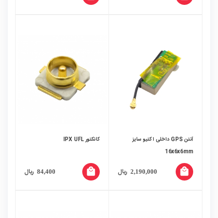
آنتن GPS داخلی اکتیو سایز
کانکتور IPX UFL
16x6x6mm
local_mall
local_mall
ریال
ریال
84,400
2,190,000