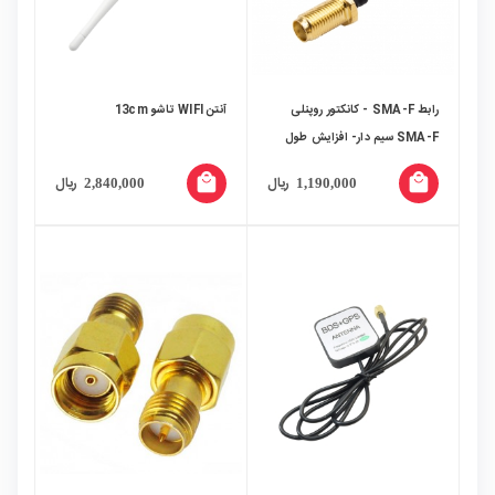
رابط SMA-F - کانکتور روپنلی
آنتن WIFI تاشو 13cm
SMA-F‏ سیم دار- افزایش طول
آنتن لحیمی
local_mall
local_mall
ریال
ریال
2,840,000
1,190,000