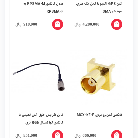
آنتن GPS اکتیو با کابل یک متری
مبدل کانکتور RPSMA-M به
سرفیش SMA
RPSMA-F
local_mall
local_mall
ریال
ریال
918,000
4,280,000
کانکتور آنتن رو بردی MCX-KE-F
کابل افزایش طول آنتن لحیمی با
کانکتور کواکسیال RG6 نری
local_mall
local_mall
ریال
ریال
951,000
666,000