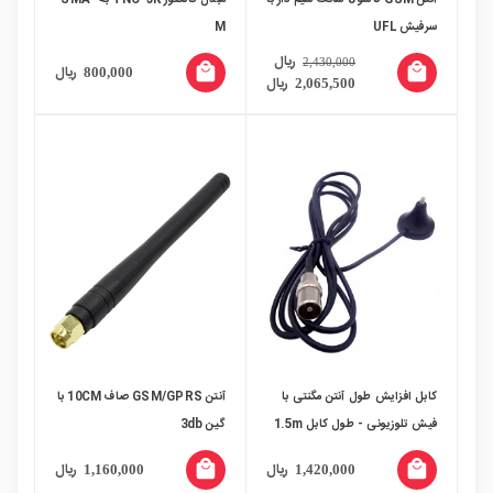
سرفیش UFL
M
ریال
2,430,000
local_mall
local_mall
ریال
800,000
ریال
2,065,500
کابل افزایش طول آنتن مگنتی با
آنتن GSM/GPRS صاف 10CM با
فیش تلوزیونی - طول کابل 1.5m
گین 3db
local_mall
local_mall
ریال
ریال
1,160,000
1,420,000