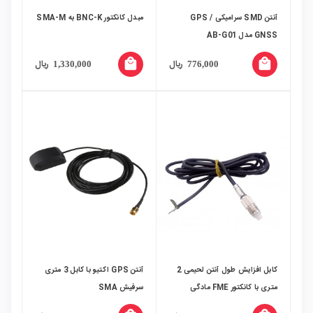
آنتن SMD سرامیکی GPS /
مبدل کانکتور BNC-K به SMA-M
GNSS مدل AB-G01
local_mall
local_mall
ریال
ریال
1,330,000
776,000
کابل افزایش طول آنتن لحیمی 2
آنتن GPS اکتیو با کابل 3 متری
متری با کانکتور FME مادگی
سرفیش SMA