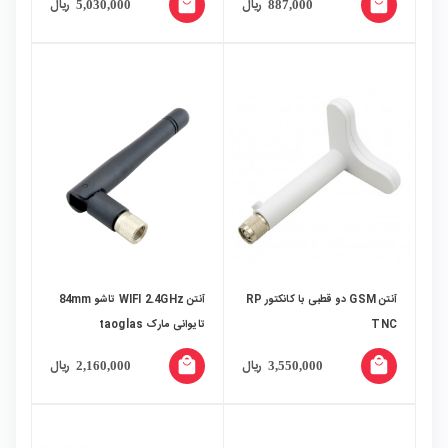
local_mall
local_mall
ریال
ریال
5,030,000
887,000
آنتن GSM دو قطبی با کانکتور RP
آنتن WIFI 2.4GHz تاشو 84mm
TNC
تایوانی مارک taoglas
local_mall
local_mall
ریال
ریال
2,160,000
3,550,000