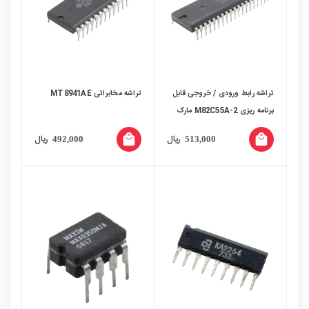
تراشه رابط ورودی / خروجی قابل
تراشه مخابراتی MT8941AE
برنامه ریزی M82C55A-2 مارک
OKI Semiconductor
local_mall
local_mall
ریال
ریال
492,000
513,000