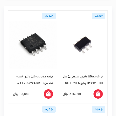
جدید
جدید
تراشه محافظ باتری لیتیومی 2 سل
تراشه مدیریت شارژ باتری لیتیوم
HY2120-CB پکیج SOT-23-6
تک سل XT2052Y2ASR-G با
پکیج SOP-8
local_mall
local_mall
ریال
ریال
98,880
216,000
جدید
جدید