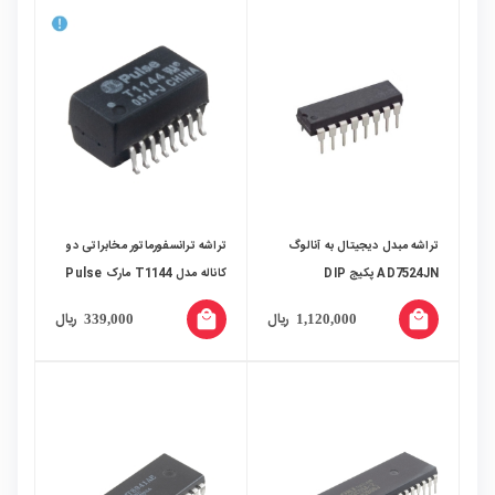
تراشه مبدل دیجیتال به آنالوگ
تراشه ترانسفورماتور مخابراتی دو
AD7524JN پکیج DIP
کاناله مدل T1144 مارک Pulse
local_mall
local_mall
ریال
ریال
339,000
1,120,000