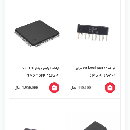
تراشه VU level meter درایور
تراشه دیکودر ویدئو TVP5160
BA6144 پکیج DIP
پکیج SMD TQFP-128
local_mall
local_mall
ریال
ریال
1,950,000
440,000