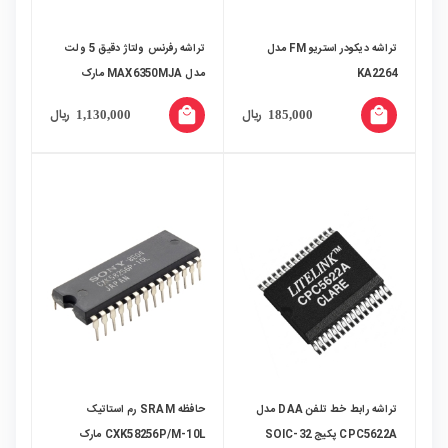
تراشه دیکودر استریو FM مدل
تراشه رفرنس ولتاژ دقیق 5 ولت
KA2264
مدل MAX6350MJA مارک
Maxim Integrated
local_mall
local_mall
ریال
ریال
1,130,000
185,000
تراشه رابط خط تلفن DAA مدل
حافظه SRAM رم استاتیک
CPC5622A پکیج SOIC-32
CXK58256P/M-10L مارک