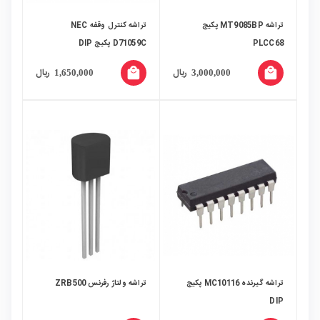
تراشه MT9085BP پکیج
تراشه کنترل وقفه NEC
PLCC68
D71059C پکیج DIP
local_mall
local_mall
ریال
ریال
1,650,000
3,000,000
تراشه گیرنده MC10116 پکیج
تراشه ولتاژ رفرنس ZRB500
DIP