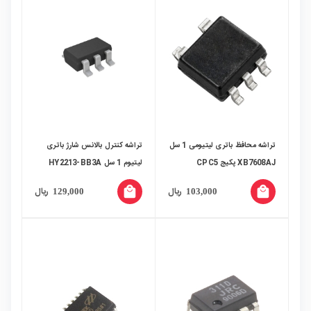
تراشه محافظ باتری لیتیومی 1 سل
تراشه کنترل بالانس شارژ باتری
XB7608AJ پکیج CPC5
لیتیوم 1 سل HY2213-BB3A
پکیج SOT-23-6
local_mall
local_mall
ریال
ریال
129,000
103,000