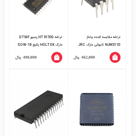
تراشه مقایسه کننده ولتاژ
تراشه HT9170D رسیور DTMF
NJM311D تایوانی مارک JRC
مارک HOLTEK پکیج SOW-18
پکیج DIP
local_mall
local_mall
ریال
ریال
490,000
462,000