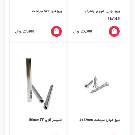
پیچ آچاری شیاری واشردار
پیچ فن 5x10 سرتخت
11x14.5
local_mall
local_mall
ریال
ریال
27,400
25,300
پیچ خودرو سرتخت 4x12mm
اسپیسر فلزی 50mm FF