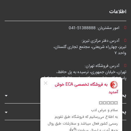
اطلاعات
امور مشتریان:
041-51388888
آدرس دفتر مرکزی تبریز:
تبریز، چهارراه شریعتی، مجتمع تجاری گلستان،
واحد ۷
آدرس فروشگاه تهران:
تهران، خیابان جمهوری، نرسیده به پل حافظ،
پاساژ توکل، طبقه زیرهمکف، واحد B6 (تاپ ترونیک)
بخش‌های فروشگاه
بخش‌های سایت