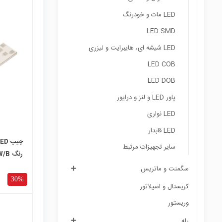
LED مات و خودرنگ
LED SMD
local_mall
LED شیشه ای، هایبرایت و لیزری
LED COB
LED DOB
پاور LED و لنز و درایور
LED نواری
LED قابدار
سایر تجهیزات مرتبط
رنگ CW/WW/B
سگمنت و ماتریس
30%
کریستال و اسیلاتور
وریستور
رله