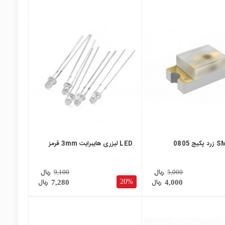
local_mall
ج 0805
LED لیزری هایبرایت 3mm قرمز
ریال
ریال
9,100
5,000
ریال
ریال
20%
7,280
4,000