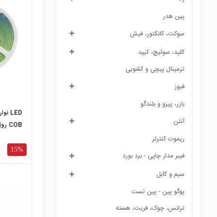
پین هدر
local_mall
سوكت، کانکتور، فیش
کلید، سوئیچ، کیپد
ترمینال پیچی و کشویی
فیوز
بازر، پیزو و بلندگو
آنتن
COB رول 10متری
ریموت کنترلر
15%
فیبر مدار چاپی - برد بورد
سیم و کابل
پوگو پین - پین تست
ترانس، چوک، فریت، هسته
local_mall