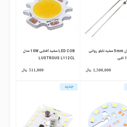
LED اوال 5mm سفید تابلو روانی
LED COB سفید آفتابی 10W مدل
LUSTROUS L112CL
ریال
ریال
511,000
1,500,000
جدید
local_mall