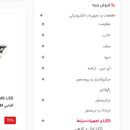
فروش ویژه
قطعات و تجهیزات الکترونیکی
مقاومت
خازن
local_mall
سلف
دیود
آی سی - تراشه
میکروکنترلر و پروسسور
رگولاتور
ترانزیستور
آف
ترایاک و تریستور
1000 تایی
LED و تجهیزات مرتبط
70%
LED اوال و کلاهی