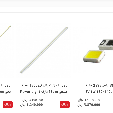
local_mall
local_mall
SMD LED پکیج 2835 سفید
LED بک لایت پنلی 156LED سفید
تابی 18V 1W 130-140LM
طبیعی 58cm مارک Power Light
یخی 49cm
RA80 مارک CHANGFANG رول
ریال
ریال
3,100,000
12,900,000
ریال
ریال
60%
60%
1,240,000
3,870,000