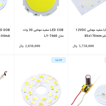
LED DOB سفید مهتابی 12VDC
LED COB سفید مهتابی 30 وات
مدل LY-7660
100mA لوستری سایز .5mm
ریال
ریال
2,030,000
5,750,000
جدید
local_mall
local_mall