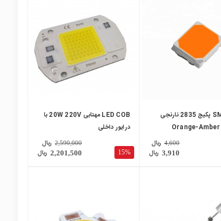
local_mall
SMD LED پکیج 2835 نارنجی
LED COB مهتابی 20W 220V با
Orange-Amber
درایور داخلی
ریال
ریال
2,590,000
4,600
ریال
ریال
15%
2,201,500
3,910
local_mall