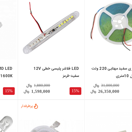
local_mall
local_mall
LED نواری سفید مهتابی 220 ولت
LED فلاشر پلیسی خطی 12V
سفید-قرمز
 1600K
ریال
ریال
1,880,000
31,000,000
ریال
ریال
15%
15%
1,598,000
26,350,000
پرطرفدار
local_mall
local_mall