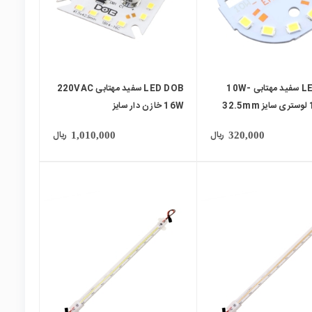
LED DOB سفید مهتابی 10W-
LED DOB سفید مهتابی 220VAC
32
16W خازن دار سایز
41.5x42.5mm
ریال
ریال
1,010,000
320,000
local_mall