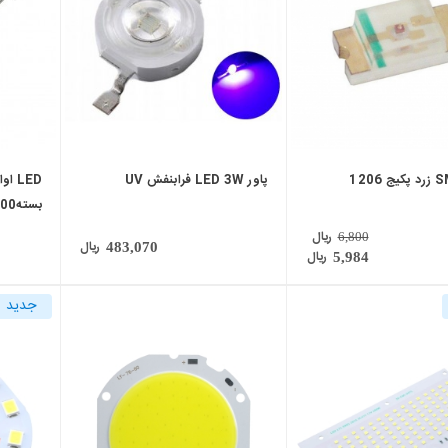
1206
پاور LED 3W فرابنفش UV
بسته100 تایی
ریال
6,800
ریال
483,070
ریال
5,984
جدید
local_mall
local_mall