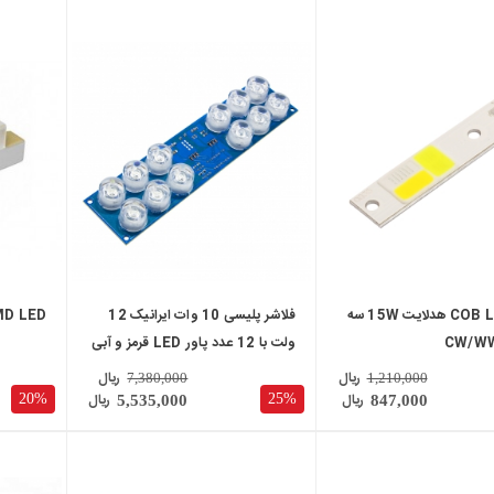
local_mall
local_mall
چیپ COB LED هدلایت 15W سه
فلاشر پلیسی 10 وات ایرانیک 12
SMD LED زرد پکی
ولت با 12 عدد پاور LED قرمز و آبی
ریال
ریال
7,380,000
1,210,000
ریال
ریال
20%
25%
5,535,000
847,000