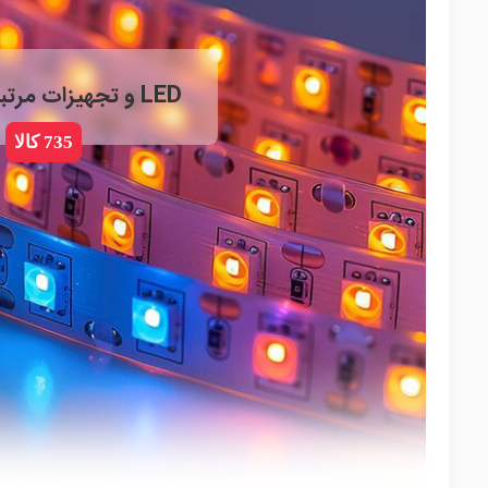
LED و تجهیزات مرتبط
735 کالا