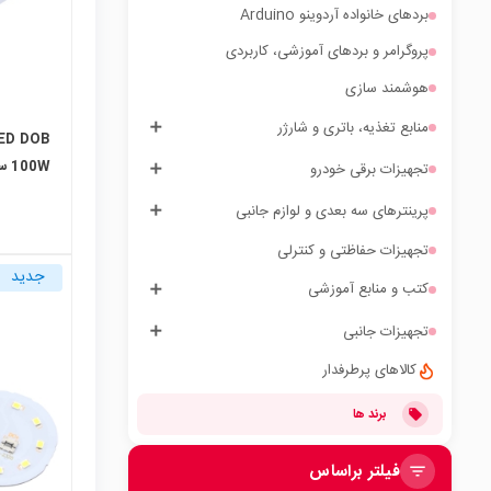
بردهای خانواده آردوینو Arduino
پروگرامر و بردهای آموزشی، کاربردی
هوشمند سازی
منابع تغذیه، باتری و شارژر
100W سایز 85x170mm
تجهیزات برقی خودرو
پرینترهای سه بعدی و لوازم جانبی
تجهیزات حفاظتی و کنترلی
جدید
کتب و منابع آموزشی
تجهیزات جانبی
local_mall
کالاهای پرطرفدار
برند ها
فیلتر براساس