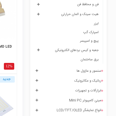
فن و محافظ فن
هیت سینک و المان حرارتی
لیزر
اسپارک گپ
پیچ و اسپیسر
SMD LED زرد پکیج 
جعبه و کیس بردهای الکترونیکی
برق ساختمان
12%
سنسور و ماژول ها
جدید
رباتیک و مکاترونیک
ابزارآلات و تجهیزات
local_mall
مینی کامپیوتر Mini PC
انواع نمایشگر LCD/TFT/OLED