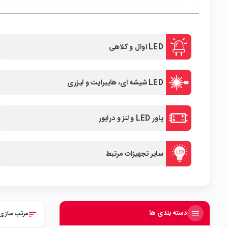
LED اوال و کلاهی
LED شیشه ای، هایبرایت و لیزری
پاور LED و لنز و درایور
سایر تجهیزات مرتبط
دسته بندی ها
مرتب سازی 
sort