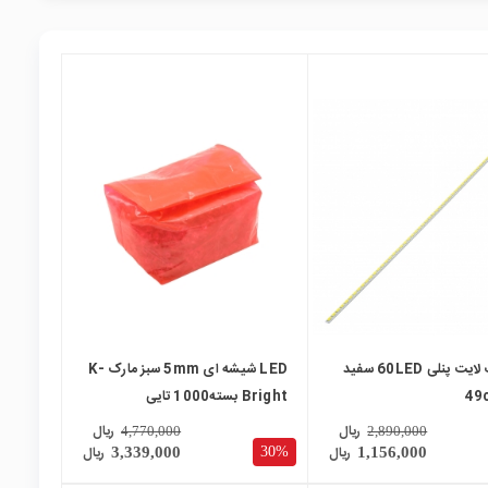
local_mall
LED بک لایت پنلی 60LED سفید
LED شیشه ای 5mm سبز مارک K-
Bright بسته1000 تایی
ریال
ریال
4,770,000
2,890,000
ریال
ریال
30%
3,339,000
1,156,000