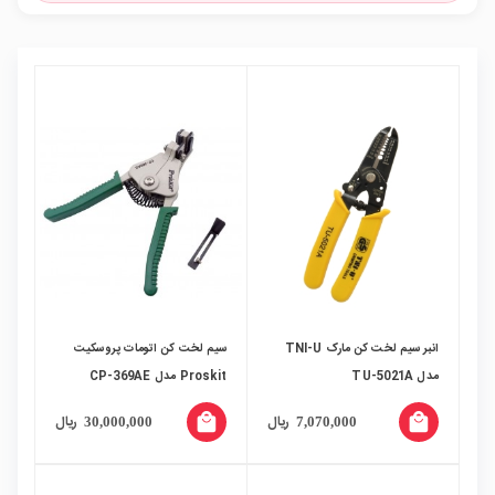
انبر سیم لخت کن مارک TNI-U
سیم لخت کن اتومات پروسکیت
مدل TU-5021A
Proskit مدل CP-369AE
local_mall
local_mall
ریال
ریال
30,000,000
7,070,000