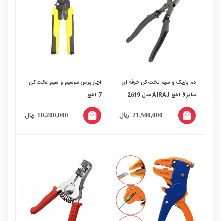
دم باریک و سیم لخت کن حرفه ای
آچار پرس سرسیم و سیم لخت کن
سایز 9 اینچ AIRAJ مدل 2619
7 اینچ
local_mall
local_mall
ریال
ریال
10,200,000
21,500,000