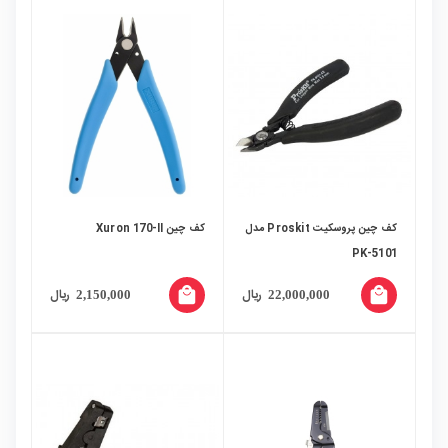
کف چین پروسکیت Proskit مدل
کف چین Xuron 170-II
PK-5101
local_mall
local_mall
ریال
ریال
2,150,000
22,000,000