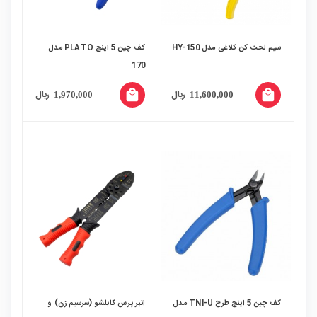
سیم لخت کن کلاغی مدل HY-150
کف چین 5 اینچ PLATO مدل
170
local_mall
local_mall
ریال
ریال
1,970,000
11,600,000
کف چین 5 اینچ طرح TNI-U مدل
انبر پرس کابلشو (سرسیم زن) و