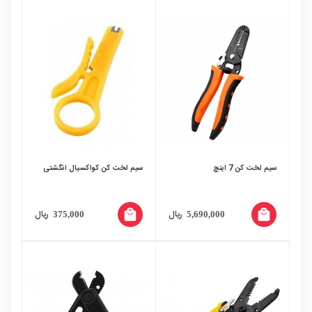
سیم لخت کن 7 اینچ
سیم لخت کن کواکسیال انگشتی
local_mall
local_mall
ریال
ریال
375,000
5,690,000