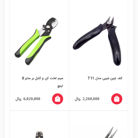
کف چین جیبی مدل T11
سیم لخت کن و کابل بر سایز 8
اینچ
local_mall
local_mall
ریال
ریال
6,020,000
2,260,000