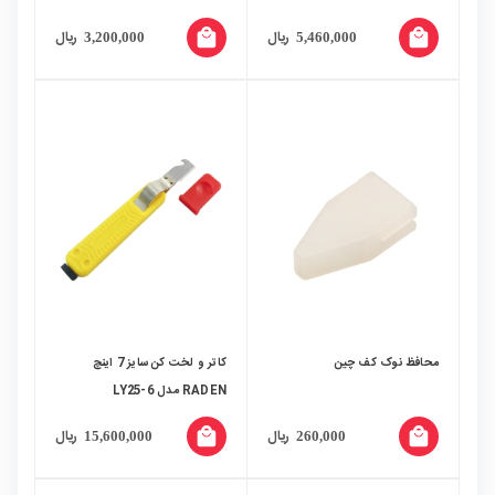
local_mall
local_mall
ریال
ریال
3,200,000
5,460,000
محافظ نوک کف چین
کاتر و لخت کن سایز 7 اینچ
RADEN مدل LY25-6
local_mall
local_mall
ریال
ریال
15,600,000
260,000