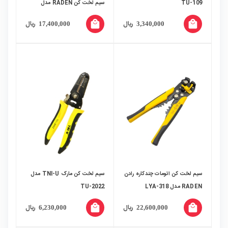
TU-109
سیم لخت کن RADEN مدل
RD2004
local_mall
local_mall
ریال
ریال
17,400,000
3,340,000
سیم لخت کن اتومات چندکاره رادن
سیم لخت کن مارک TNI-U مدل
RADEN مدل LYA-318
TU-2022
local_mall
local_mall
ریال
ریال
6,230,000
22,600,000