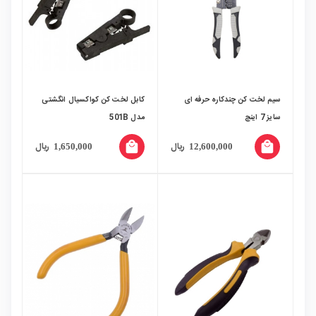
سیم لخت کن چندکاره حرفه ای
کابل لخت کن کواکسیال انگشتی
سایز 7 اینچ
مدل 501B
local_mall
local_mall
ریال
ریال
1,650,000
12,600,000