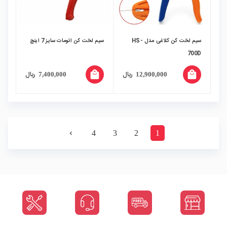
سیم لخت کن کلاغی مدل HS-
سیم لخت کن اتومات سایز 7 اینچ
700D
local_mall
local_mall
ریال
ریال
7,400,000
12,900,000
4
3
2
1
navigate_next