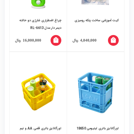
کیت آموزشی ساخت پنکه رومیزی
چراغ اضطراری شارژی دو حالته
دیمر دار مدل RL-6613
local_mall
local_mall
ریال
ریال
16,000,000
4,040,000
اورگانایزر باتری لیتیومی 18650
اورگانایزر باتری قلمی AA و نیم