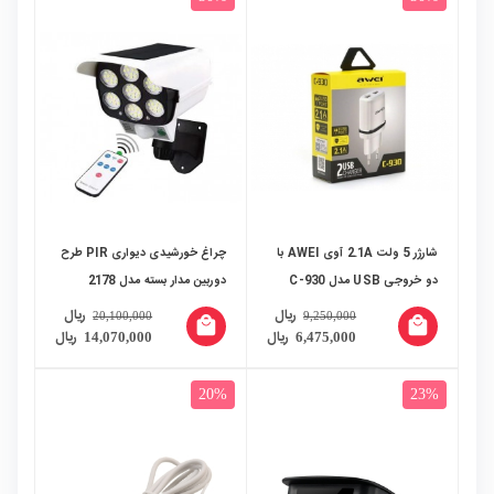
شارژر 5 ولت 2.1A آوی AWEI با
چراغ خورشیدی دیواری PIR طرح
دو خروجی USB مدل C-930
دوربین مدار بسته مدل 2178
ریال
ریال
20,100,000
9,250,000
local_mall
local_mall
ریال
ریال
14,070,000
6,475,000
20%
23%