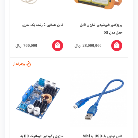
پروژکتور خورشیدی شارژی قابل
کابل هدفون 2 رشته یک متری
حمل مدل D8
local_mall
local_mall
ریال
ریال
700,000
28,000,000
پرطرفدار
کابل تبدیل USB-A به Mini
ماژول رگولاتور اتوماتیک DC به