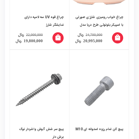
چراغ خواب رومیزی شارژی صورتی
چراغ قوه UV سه لامپه دارای
با اسپیکر بلوتوثی طرح دریا مدل
نمایشگر شارژ
LJC-212
ریال
ریال
22,000,000
24,700,000
local_mall
local_mall
ریال
ریال
19,800,000
20,995,000
پیچ آلن تمام رزوه استوانه ای M10
پیچ سر شش گوش واشردار نوک
برش دار