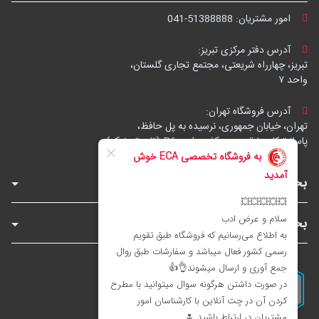
امور مشتریان:
041-51388888
آدرس دفتر مرکزی تبریز:
تبریز، چهارراه شریعتی، مجتمع تجاری گلستان،
واحد ۷
آدرس فروشگاه تهران:
تهران، خیابان جمهوری، نرسیده به پل حافظ،
پاساژ توکل، طبقه زیرهمکف، واحد B6 (تاپ ترونیک)
بخش‌های فروشگاه
بخش‌های سایت