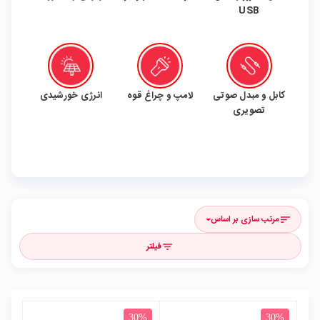
USB
کابل و مبدل صوتی
لامپ و چراغ قوه
انرژی خورشیدی
تصویری
مرتب سازی بر اساس
sort
فیلتر
filter_list
30%
30%