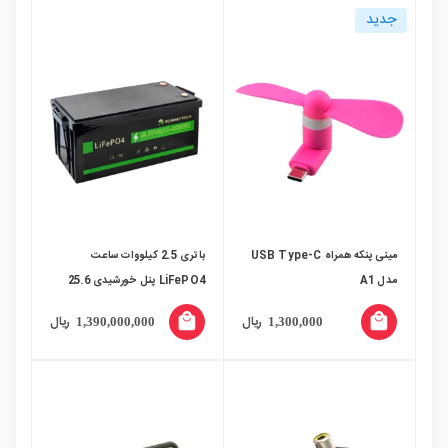
جدید
مینی پنکه همراه USB Type-C
باتری 2.5 کیلووات ساعت
مدل A1
LiFePO4 پنل خورشیدی 25.6
ولت 100 آمپر ساعت مارک
local_mall
local_mall
ریال
ریال
1,390,000,000
1,300,000
SUNWAYTECH