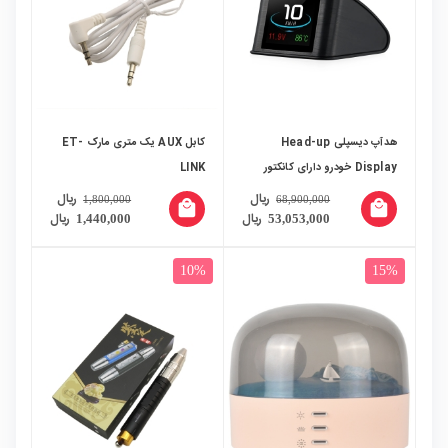
هدآپ دیسپلی Head-up
کابل AUX یک متری مارک ET-
Display خودرو دارای کانکتور
LINK
OBD2 مدل P10
ریال
ریال
1,800,000
68,900,000
local_mall
local_mall
ریال
ریال
1,440,000
53,053,000
10%
15%