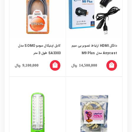
دانگل HDMI ارتباط تصویر بی سیم
کابل اپتیکال سومو SOMO مدل
Anycast مدل M9 Plus
SA3303 طول 3 متر
local_mall
local_mall
ریال
ریال
9,100,000
14,500,000