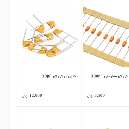
local_mall
 لایر مقاومتی 330nF
خازن مولتی لایر 33pF
ریال
ریال
12,000
5,500