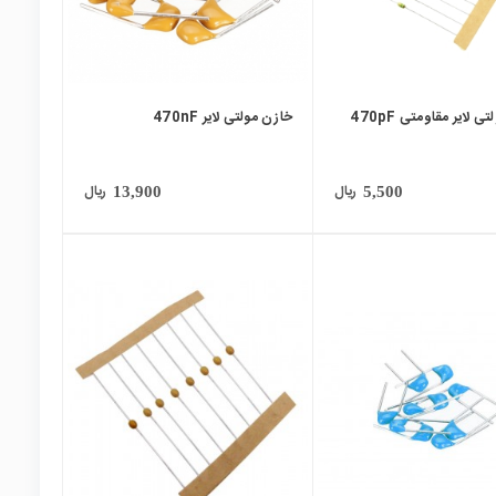
 لایر مقاومتی 470pF
خازن مولتی لایر 470nF
ریال
ریال
13,900
5,500
local_mall