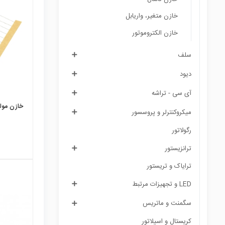
local_mall
خازن متغیر، واریابل
خازن الکتروموتور
سلف
دیود
آی سی - تراشه
خازن مولتی 
میکروکنترلر و پروسسور
رگولاتور
ترانزیستور
ترایاک و تریستور
LED و تجهیزات مرتبط
سگمنت و ماتریس
local_mall
کریستال و اسیلاتور