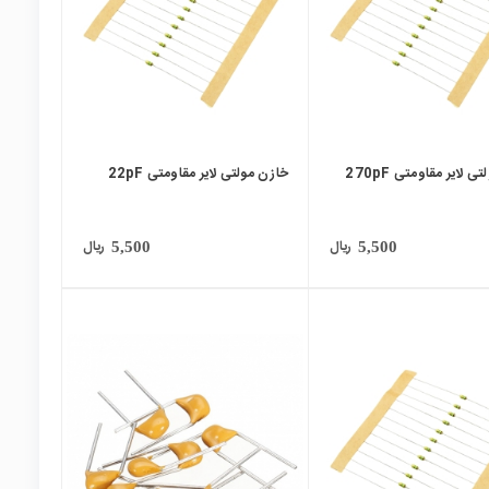
 لایر مقاومتی 270pF
خازن مولتی لایر مقاومتی 22pF
ریال
ریال
5,500
5,500
local_mall