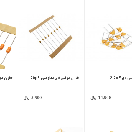
local_mall
local_mall
ایر 2.2nF
خازن مولتی لایر مقاومتی 20pF
خازن مولتی
ریال
ریال
5,500
14,500