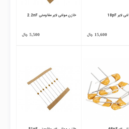
 لایر 18pF
خازن مولتی لایر مقاومتی 2.2nF
ریال
ریال
5,500
15,600
local_mall