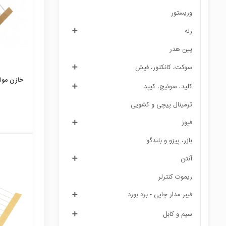
وریستور
رله
پین هدر
سوكت، کانکتور، فیش
خازن مولتی 
کلید، سوئیچ، کیپد
ترمینال پیچی و کشویی
فیوز
بازر، پیزو و بلندگو
آنتن
ریموت کنترلر
local_mall
فیبر مدار چاپی - برد بورد
سیم و کابل