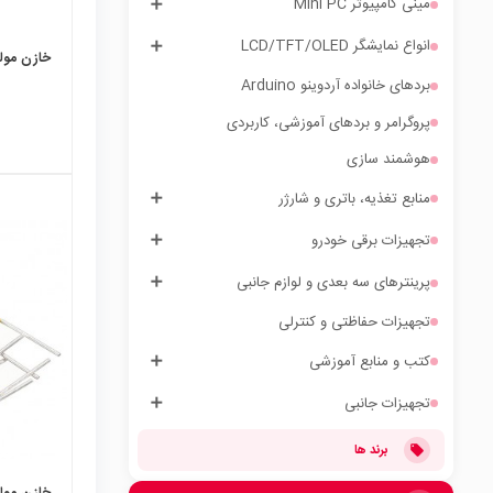
مینی کامپیوتر Mini PC
انواع نمایشگر LCD/TFT/OLED
خازن مولتی ل
بردهای خانواده آردوینو Arduino
پروگرامر و بردهای آموزشی، کاربردی
هوشمند سازی
منابع تغذیه، باتری و شارژر
تجهیزات برقی خودرو
local_mall
پرینترهای سه بعدی و لوازم جانبی
تجهیزات حفاظتی و کنترلی
کتب و منابع آموزشی
تجهیزات جانبی
برند ها