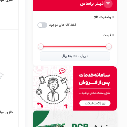
خازن مولتی 
فیلتر براساس
وضعیت کالا
فقط کالا های موجود
قیمت
local_mall
0‎ ریال - 15,140‎ ریال
خازن مولتی 