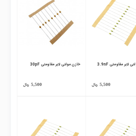
local_mall
 لایر مقاومتی 3.9nF
خازن مولتی لایر مقاومتی 30pF
ریال
ریال
5,500
5,500
local_mall