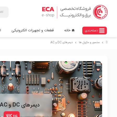
view_headline
خانه
قطعات و تجهیزات الکترونیکی
ا
دسته‌بندی
home
سنسور و ماژول ها
دیمرهای DC و AC
chevron_right
chevron_right
دیمرهای DC و AC
16 کالا