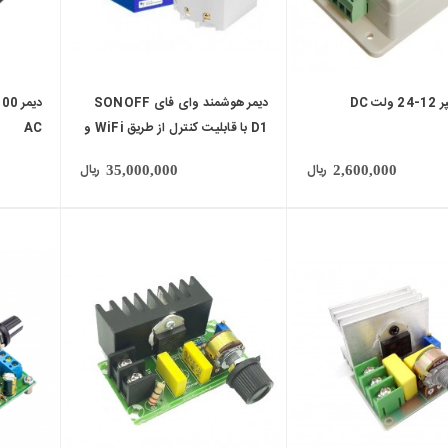
دیمر هوشمند وای فای SONOFF
D1 با قابلیت کنترل از طریق WiFi و
AC
ریموت 433MHz
ریال
ریال
35,000,000
2,600,000