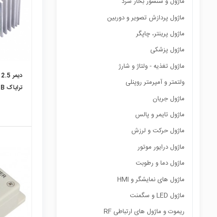
ماژول و سنسور بخار سرد
ماژول پردازش تصویر و دوربین
ماژول پرینتر، چاپگر
ماژول پزشکی
ماژول تغذیه - ولتاژ و شارژ
ولتمتر و آمپرمتر روپنلی
ماژول جریان
هیت‌سینک
ماژول تایمر و پالس
ماژول حرکت و لرزش
ماژول درایور موتور
ماژول دما و رطوبت
local_mall
ماژول های نمایشگر و HMI
ماژول LED و سگمنت
ریموت و ماژول های ارتباطی RF