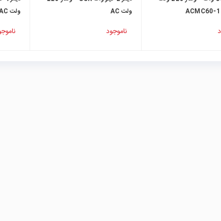
ولت AC
ولت AC مدل قابدار
د
ناموجود
ناموجو