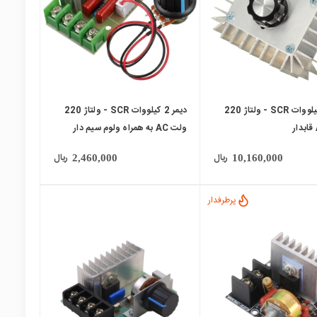
دیمر 5 کیلووات SCR - ولتاژ 220
دیمر 2 کیلووات SCR - ولتاژ 220
ولت AC به همراه ولوم سیم دار
ریال
ریال
2,460,000
10,160,000
پرطرفدار
local_mall