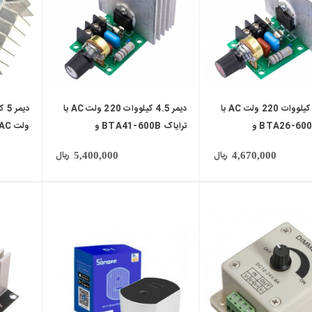
دیمر 2.5 کیلووات 220 ولت AC با
دیمر 4.5 کیلووات 220 ولت AC با
ترایاک BTA26-600B و
ترایاک BTA41-600B و
ولت AC قابدار
 آلومینیومی
هیت‌سینک آلومینیومی
ریال
ریال
5,400,000
4,670,000
local_mall
local_mall