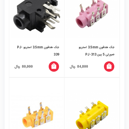
جک هدفون 3.5mm استریو
جک هدفون 3.5mm استریو PJ-
صورتی 5 پین PJ-313
339
local_mall
local_mall
ریال
ریال
80,000
84,800