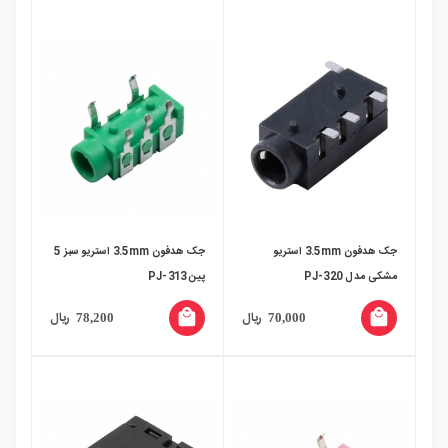
جک هدفون 3.5mm استریو
جک هدفون 3.5mm استریو سبز 5
مشکی مدل PJ-320
پین PJ-313
local_mall
local_mall
ریال
ریال
78,200
70,000