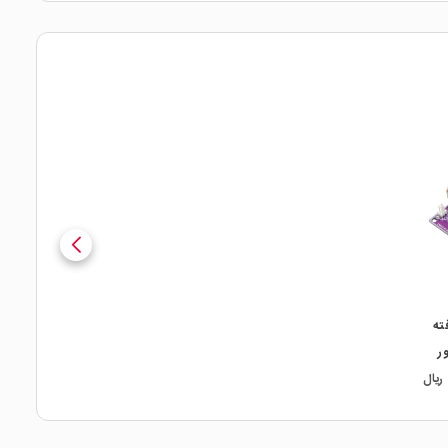
ته
ور
ریال