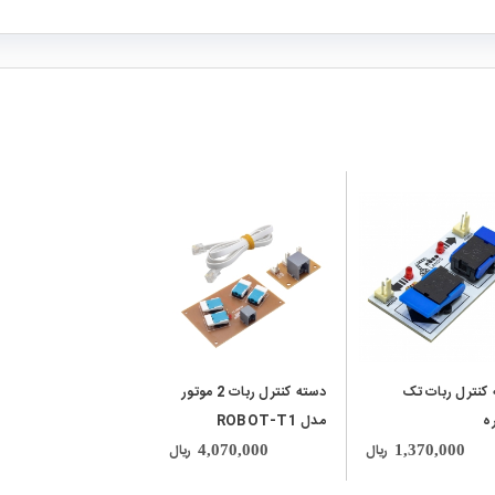
local_mall
کنترل ربات تک
دسته کنترل ربات 2 موتور
ه
مدل ROBOT-T1
ریال
ریال
4,070,000
1,370,000