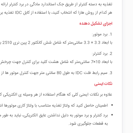
تغذیه به دسته کنترلر از طریق جک استاندارد مادگی در برد کنترلر ارا
هر کدام از روش هارا که انتخاب کنید، با استفاده از کابل IDC تغذیه برای هر دو برد فراهم شود و ارتباط بین آنها برقرار شود .
اجزای تشکیل دهنده
1. برد موتور:
با ابعاد 3.3 × 3.3 سانتی‌متر که شامل شش کانکتور 2 پین نری 2510 برای اتصال موتورها می باشد.
2. برد کنترلر:
با ابعاد 10×7 سانتی‌متر که شامل هشت کلید برای کنترل جهت چرخش موتورها (جلو و عقب) می باشد.
3. سیم رابط فلت IDC به طول 80 سانتی متر جهت کنترل موتور ها از طریق برد کنترلر
نکات ایمنی
علاوه بر نکلات ایمنی کلی که هنگام استفاده از هر وسیله ی الکتریکی ک
اطمینان حاصل کنید که ولتاژ تغذیه متناسب با ولتاژ کاری موتورها ا
برد کنترلر و برد موتور به دلیل نداشتن عایق الکتریکی، نباید به طور
به قطعات جلوگیری شود.