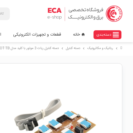
view_headline
خانه
قطعات و تجهیزات الکترونیکی
ا
دسته‌بندی
home
رباتیک و مکاترونیک
دسته کنترل
دسته کنترل ربات 3 موتور با کلید مدل ROBOT-TB
chevron_right
chevron_right
chevron_right