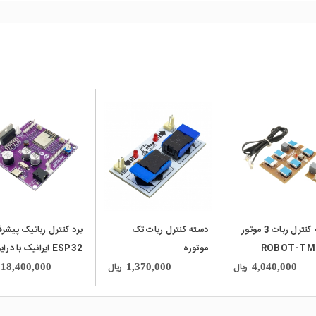
local_mall
local_mall
دسته کنترل ربات 3 موتور
دسته کنترل ربات تک
برد کنترل رباتیک پیشرف
موتوره
ESP32 ایرانیک با درای
دو موتور Wi-Fi و
ریال
ریال
18,400,000
1,370,000
4,040,000
Bluetooth