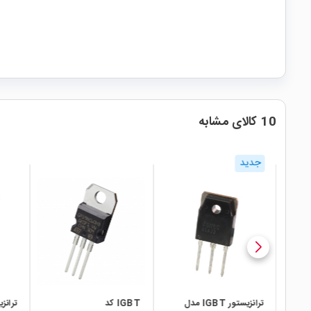
10 کالای مشابه
local_mall
local_mall
local_mall
مدل
IGBT کد
ترانزیستور FGA25N120