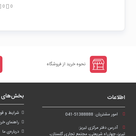
0
0
نحوه خرید از فروشگاه
بخش‌های ف
اطلاعات
شرايط و قوا
امور مشتریان:
041-51388888
راهنمای خری
آدرس دفتر مرکزی تبریز:
درباره‌ی ما
تبریز، چهارراه شریعتی، مجتمع تجاری گلستان،