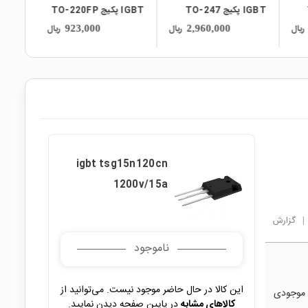
IGBT پکیج TO-220FP
IGBT پکیج TO-247
ریال
ریال
ریال
2,230,000
923,000
igbt tsg15n120cn
1200v/15a
|
گزارش
ناموجود
این کالا در حال حاضر موجود نیست. می‌توانید از
 موجودی
کالاهای مشابه
در پایین صفحه دیدن نمایید.