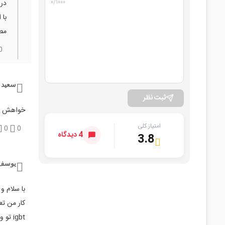
۰
/۱۰۰۰
در 
با 
مط
0
سعید 
ثبت نظر
خواهش مو
امتیاز کلی
0
0
4 دیدگاه
3.8
یوسف
با سلام و
کار من ت
igbt تو ولتاژ 1200 ولت زیاد استفاده میکنم ممنون میشم تو این رنج محصول همیشه داشته باشین