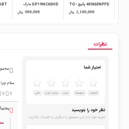
40N60NPFD پکیج TO-
GP19NC60HD مارک
IGBT پکیج TO-3PN
IGBT پکیج PN
ST پکیج TO-220
ریال
ریال
ریال
1,560,000
900,000
نظرات
امتیاز شما
محمود
سلام چرا هیچ igbt تجدید مو
ضعیف
متوسط
خوب
بسیار خوب
عالی
0
0
پشتیبا
نظر خود را بنویسید
تجربه خود را از این محصول با دیگران به اشتراک بگذارید.
مح