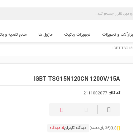
بزارآلات و تجهیزات
تجهیزات رباتیک
ماژول ها
منابع تغذیه و بات
IGBT TSG15
IGBT TSG15N120CN 1200V/15A
کد کالا:
2111002077
دیدگاه کاربران
4 دیدگاه
3.8
(35 رأی‌دهنده)