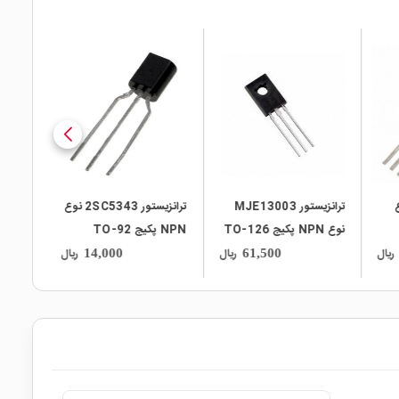
local_mall
local_mall
نوع
ترانزیستور MJE13003
ترانزیستور 2SC5343 نوع
نوع NPN پکیج TO-126
NPN پکیج TO-92
ریال
ریال
ریال
14,000
61,500