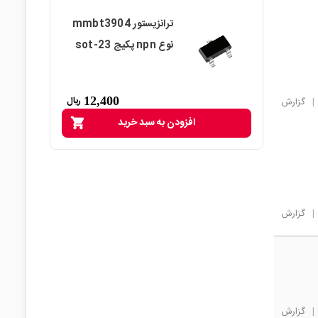
ترانزیستور mmbt3904
نوع npn پکیج sot-23
12,400
ریال
|
گزارش
افزودن به سبد خرید
shopping_cart
|
گزارش
|
گزارش