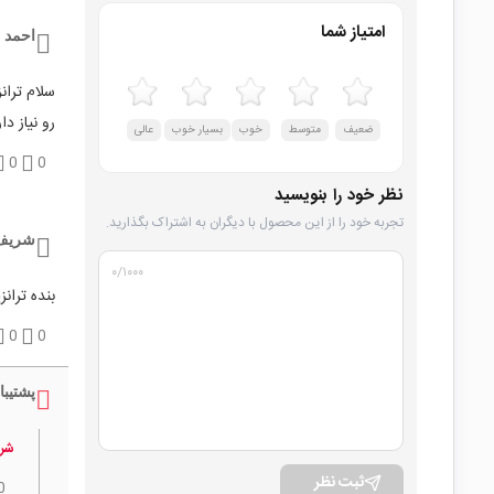
امتیاز شما
احمد 
سلام ترانزیستو
رو نیاز د
ضعیف
متوسط
خوب
بسیار خوب
عالی
0
0
نظر خود را بنویسید
تجربه خود را از این محصول با دیگران به اشتراک بگذارید.
شریف 
۰
/۱۰۰۰
بنده ترانزیستورPmbt3904 ی
0
0
پشتیبا
شری
ثبت نظر
0