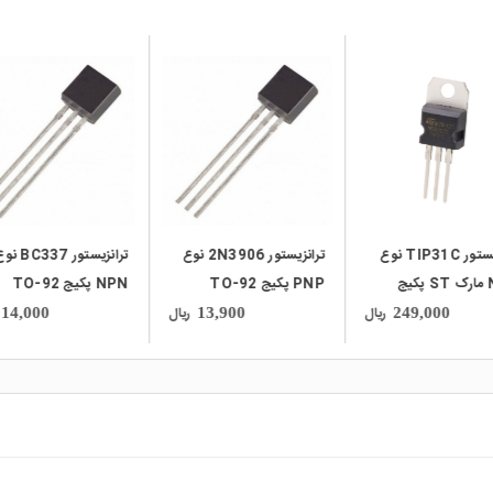
local_mall
local_mall
ترانزیستور TIP31C نوع
ترانزیستور 2N3906 نوع
ترانزیستور BC337 
NPN مارک ST پکیج
PNP پکیج TO-92
NPN پکیج TO-92
TO-
ریال
ریال
14,000
13,900
249,000