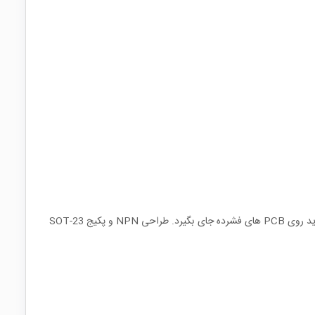
این ترانزیستور برای مدارهایی مناسب است که به یک سوئیچ یا تقویت‌کننده کوچک، کم‌مصرف و با فرکانس پاسخ‌دهی مناسب نیاز دارند و در عین حال باید روی PCB های فشرده جای بگیرد. طراحی NPN و پکیج SOT-23