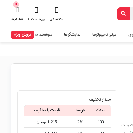
0
search
سبد خرید
علاقه‌مندی
ورود | ثبت‌نام
ری
مینی‌کامپیوترها
نمایشگرها
هوشمند سازی
فروش ویژه
مقدار تخفیف
تعداد
درصد
قیمت با تخفیف
100
2%
1,215‎ تومان
ترانزیستور NPN سیگنال کوچک MMBT3904 با حداکثر ولتاژ Vce برابر 40 ولت