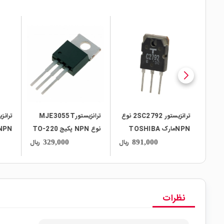
local_mall
local_mall
local_mall
BD243 نوع
ترانزیستور 2SC2792 نوع
ترانزیستورMJE3055T
NPNمارک TOSHIBA
نوع NPN پکیج TO-220
پکیج TO-220
220
ریال
ریال
ریال
329,000
891,000
نظرات