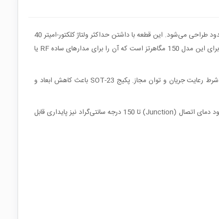
MMBT3904 یک ترانزیستور NPN از سری خانواده 3904 است که به‌صورت ترانزیستور سیگنال کوچک برای کاربردهای تقویتی و سوئیچینگ با توان محدود طراحی می‌شود. این قطعه با داشتن حداکثر ولتاژ کلکتور-امیتر 40
ولت و حداکثر جریان کلکتور 200 میلی‌آمپر، در مدارهایی به‌کار می‌رود که نیاز به بهره جریان و پاسخ فرکانسی مناسب دارند. فرکانس گذار مشخص‌شده برای این مدل 150 مگاهرتز است که آن را برای مدارهای ساده RF یا
ولتاژهای مرزی کلکتور-بیس 60 ولت و امیتر-بیس 6 ولت نیز نشان می‌دهد این ترانزیستور برای مدارهای ولتاژ پایین تا متوسط قابل استفاده است، به‌شرط رعایت جریان و توان مجاز. پکیج SOT-23 باعث کاهش ابعاد و
از این ترانزیستور معمولاً در مدارهای تقویت‌کننده کوچک، درایورهای سبک، نوسان‌سازها و مدارهای سوئیچینگ منطقی با بار محدود استفاده می‌شود. وجود دمای اتصال (Junction) تا 150 درجه سانتی‌گراد نیز پایداری قابل