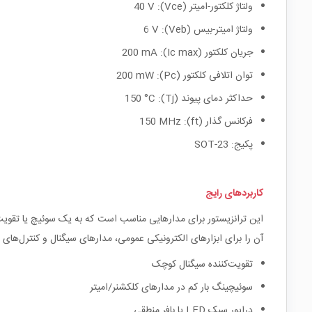
ولتاژ کلکتور-امیتر (Vce): 40 V
ولتاژ امیتر-بیس (Veb): 6 V
جریان کلکتور (Ic max): 200 mA
توان اتلافی کلکتور (Pc): 200 mW
حداکثر دمای پیوند (Tj): 150 °C
فرکانس گذار (ft): 150 MHz
پکیج: SOT-23
کاربردهای رایج
آن را برای ابزارهای الکترونیکی عمومی، مدارهای سیگنال و کنترل‌های س
تقویت‌کننده سیگنال کوچک
سوئیچینگ بار کم در مدارهای کلکشنر/امیتر
درایور سبک LED یا بافر منطقی