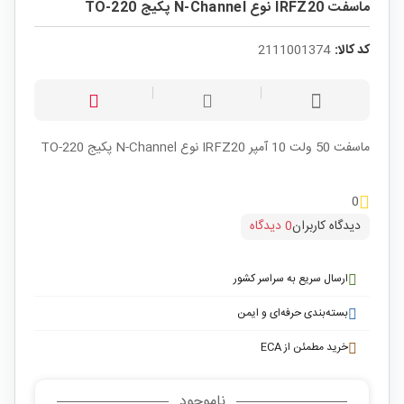
ماسفت IRFZ20 نوع N-Channel پکیج TO-220
کد کالا:
2111001374
ماسفت 50 ولت 10 آمپر IRFZ20 نوع N-Channel پکیج TO-220
0
دیدگاه کاربران
0 دیدگاه
ارسال سریع به سراسر کشور
بسته‌بندی حرفه‌ای و ایمن
خرید مطمئن از ECA
ناموجود