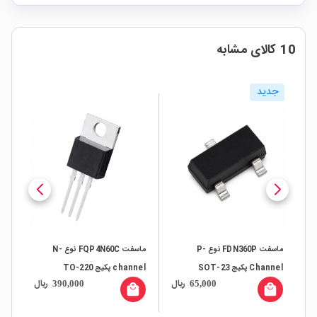
10 کالای مشابه
جدید
ماسفت FDN360P نوع P-
ماسفت FQP4N60C نوع N-
Channel پکیج SOT-23
channel پکیج TO-220
annel
ال
ریال
ریال
390,000
65,000
all
local_mall
local_mall