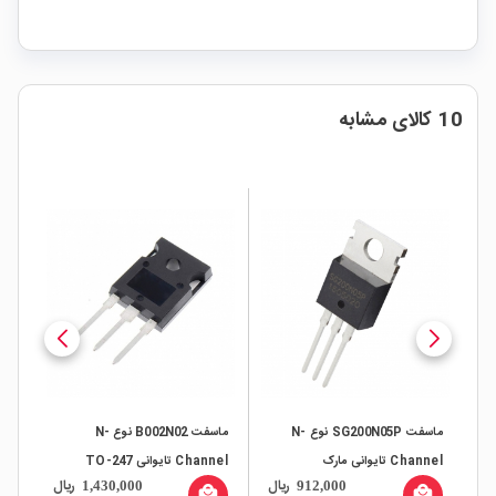
10 کالای مشابه
ماسفت SG200N05P نوع N-
ماسفت B002N02 نوع N-
Channel تایوانی مارک
Channel تایوانی TO-247
ال
ریال
ریال
1,430,000
912,000
SiliconGear پکیج TO-220
nGear
all
local_mall
local_mall