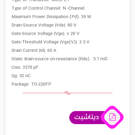
Type of Control Channel: N -Channel
Maximum Power Dissipation (Pd): 39 W
Drain-Source Voltage |Vds|: 80 V
Gate-Source Voltage |Vgs|: ± 20 V
Gate-Threshold Voltage |Vgs(V)|: 3.5 V
Drain Current |Id|: 60 A
Static drain-source on-resistance (Rds) : 5.7 mΩ
Ciss: 3570 pF
Qg: 52 nC
Package: TO-220FP