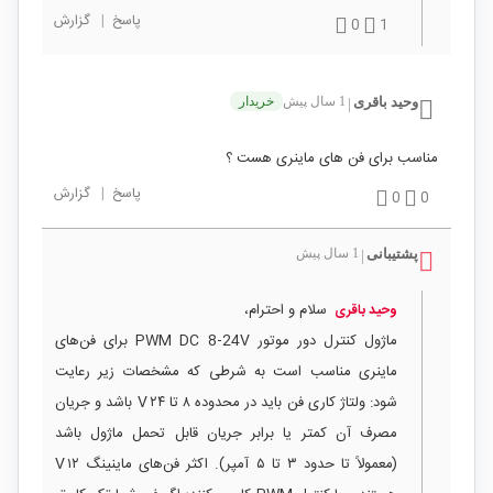
پاسخ
|
گزارش
0
1
وحید باقری
1 سال پیش
خریدار
|
مناسب برای فن های ماینری هست ؟
پاسخ
|
گزارش
0
0
پشتیبانی
1 سال پیش
|
سلام و احترام،
وحید باقری
ماژول کنترل دور موتور PWM DC 8‑24V برای فن‌های
ماینری مناسب است به شرطی که مشخصات زیر رعایت
شود: ولتاژ کاری فن باید در محدوده ۸ تا ۲۴ V باشد و جریان
مصرف آن کمتر یا برابر جریان قابل تحمل ماژول باشد
(معمولاً تا حدود ۳ تا ۵ آمپر). اکثر فن‌های ماینینگ ۱۲ V