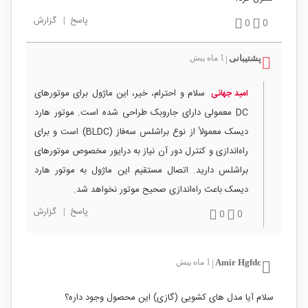
پاسخ
|
گزارش
0
0
پشتیبانی
1 ماه پیش
|
سلام و احترام، خیر، این ماژول برای موتورهای
امید جهانی
DC معمولی دارای جاروبک طراحی شده است. موتور هارد
دیسک معمولاً از نوع براشلس سه‌فاز (BLDC) است و برای
راه‌اندازی و کنترل دور آن نیاز به درایور مخصوص موتورهای
براشلس دارید. اتصال مستقیم این ماژول به موتور هارد
دیسک باعث راه‌اندازی صحیح موتور نخواهد شد.
پاسخ
|
گزارش
0
0
Amir Hgfdc
1 ماه پیش
|
سلام آیا مدل های کشویی (گازی) این محصول وجود داره؟