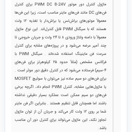
ماژول کنترل دور موتور PWM DC 8‑24V برای کنترل
فن‌های DC مانند فن‌های ماینر مناسب است، زیرا این فن‌ها
معمولاً موتورهای براش‌لس یا براش‌دار با تغذیه ۱۲ ولت
هستند که با سیگنال PWM قابل کنترل‌اند. این نوع ماژول
معمولاً با دامنه ولتاژ ورودی ۸ تا ۲۴ ولت و جریان خروجی تا
چند آمپر عرضه می‌شود و در پروژه‌های مشابه برای کنترل
سرعت فن ماینینگ استفاده شده‌اند . سیگنال PWM با
فرکانس مشخص (مثلاً حدود ۲۵ کیلوهرتز برای فن‌های
۴‑سیم) فرستاده می‌شود که در کنترل دقیق دور موثر است .
برای فن‌های دو سیم ساده نیز می‌توان با سوئیچ MOSFET
یا ماژول‌هایی مشابه، کنترل PWM انجام داد، اگرچه برخی
فن‌های دو سیم ممکن است عملکرد بسیار دقیقی نداشته
باشند اما همچنان قابل تنظیم هستند . بنابراین اگر فن ماینر
شما بر روی ۱۲ ولت کار می‌کند و جریان آن از توان ماژول
تجاوز نکند، این ماژول می‌تواند برای کنترل دور آن مناسب
باشد.