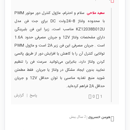
سلام و احترام، ماژول کنترل دور موتور PWM
سعید ملاحی
با محدوده ولتاژ 8–24 ولت DC برای جت فن مدل
KZ12038B012U مناسب است، زیرا این فن بلبرینگی
دارای مشخصات ولتاژ 12V و جریان مصرفی حدود 1.6A
است . جریان مصرفی این فن زیر 2A است و ماژول PWM
توانایی کنترل آن را با کاهش یا افزایش دور از طریق پالسی
کردن ولتاژ دارد، بنابراین می‌توانید سرعت فن را تنظیم
نمایید بدون ایجاد مشکل در ولتاژ یا جریان. فقط مطمئن
شوید منبع تغذیه مناسبی با توان حداقل 12V و جریان
حداقل 2A فراهم کرده‌اید.
پاسخ
|
گزارش
0
1
هومن خسروی
2 سال پیش
|