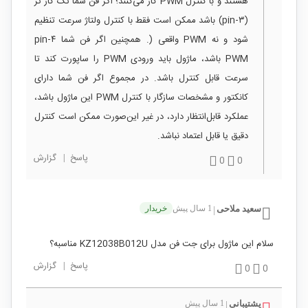
هستند و با کنترل PWM کار می‌کنند؛ اگر فن شما تک کار تر
(۳‑pin) باشد ممکن است فقط با کنترل ولتاژ سرعت تنظیم
شود و نه PWM واقعی (. همچنین اگر فن شما ۴‑pin
PWM باشد، ماژول باید ورودی PWM را ساپورت کند تا
سرعت قابل کنترل باشد. در مجموع اگر فن شما دارای
کانکتور و مشخصات سازگار با کنترل PWM این ماژول باشد،
عملکرد قابل‌انتظار دارد، در غیر این‌صورت ممکن است کنترل
دقیق یا قابل اعتماد نباشد.
پاسخ
|
گزارش
0
0
سعید ملاحی
1 سال پیش
خریدار
|
سلام این ماژول برای جت فن مدل KZ12038B012U مناسبه؟
پاسخ
|
گزارش
0
0
پشتیبانی
1 سال پیش
|