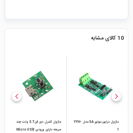
10 کالای مشابه
به همراه
ماژول درایور موتور 5A مدل YYH-
ماژول کنترل دور فن 3.7 ولت چند
1
سرعته دارای ورودی Micro USB
پری