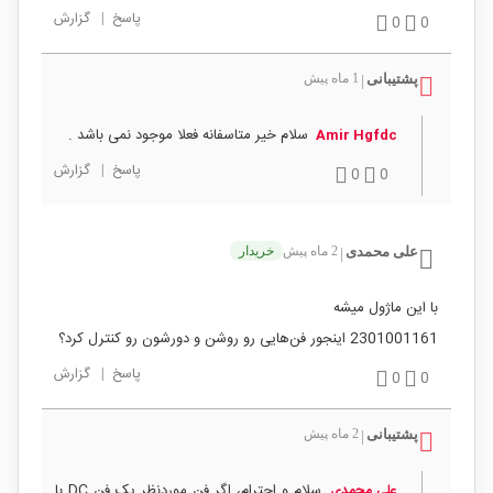
پاسخ
|
گزارش
0
0
پشتیبانی
1 ماه پیش
|
سلام خیر متاسفانه فعلا موجود نمی باشد .
Amir Hgfdc
پاسخ
|
گزارش
0
0
علی محمدی
2 ماه پیش
خریدار
|
با این ماژول میشه
2301001161 اینجور فن‌هایی رو روشن و دورشون رو کنترل کرد؟
پاسخ
|
گزارش
0
0
پشتیبانی
2 ماه پیش
|
سلام و احترام، اگر فن موردنظر یک فن DC با
علی محمدی