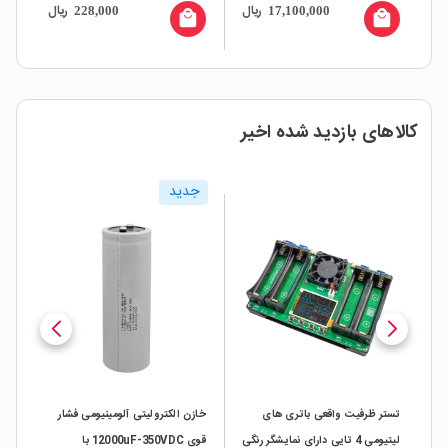
ال
ریال
ریال
228,000
17,100,000
مدل N9
all
local_mall
local_mall
کالاهای بازدید شده اخیر
جدید
تستر ظرفیت واقعی باتری های
خازن الکترولیتی آلومینیومی فشار
تست
لیتیومی 4 تایی دارای نمایشگر رنگی
قوی 12000uF-350VDC با
مدل er-7