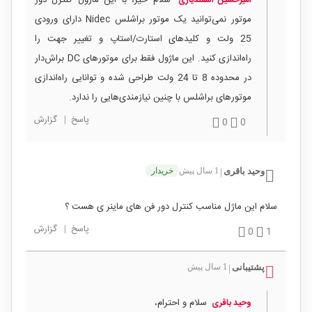
سلام خیر، با این ماژول کنترل دور
امیرحسین اسفندیاری
موتور نمی‌توانید یک موتور براشلس Nidec دارای ورودی
25 ولت و کلیدهای استارت/استاپ و تغییر جهت را
راه‌اندازی کنید. این ماژول فقط برای موتورهای DC براش‌دار
در محدوده 8 تا 24 ولت طراحی شده و توانایی راه‌اندازی
موتورهای براشلس با چنین نیازمندی‌هایی را ندارد.
پاسخ
|
گزارش
0
0
وحید باقری
1 سال پیش
خریدار
|
سلام این ماژل مناسب کنترل دور فن های ماینر ی هست ؟
پاسخ
|
گزارش
0
1
پشتیبانی
1 سال پیش
|
سلام و احترام،
وحید باقری