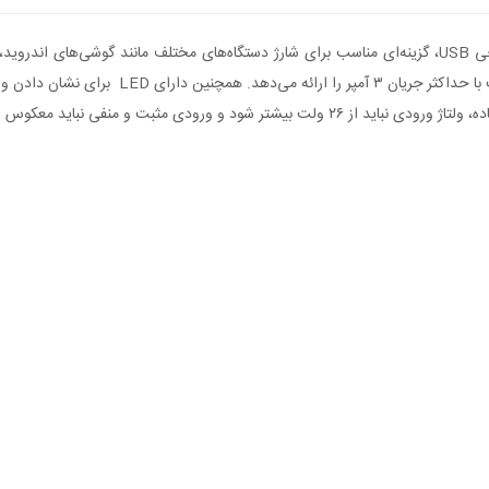
ماژول رگولاتور DC به DC کاهنده، با ورودی ۶ تا ۲۶ ولت و دو خروجی USB، گزینه‌ای مناسب برای شارژ دستگاه‌
کیفیت و استفاده از قطعات الکترونیکی با دوام، 