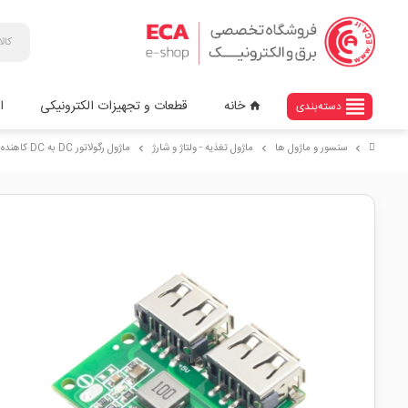
view_headline
خانه
قطعات و تجهیزات الکترونیکی
ا
دسته‌بندی
home
سنسور و ماژول ها
ماژول تغذیه - ولتاژ و شارژ
ماژول رگولاتور DC به DC کاهنده دارای ورودی 6V تا 26V و دو خروجی 3A 5V USB
chevron_right
chevron_right
chevron_right