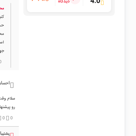
4.0
دیدگاه
محم
محد
جهت
0
احسان
رو پیشنهاد 
0
0
پشتیبا