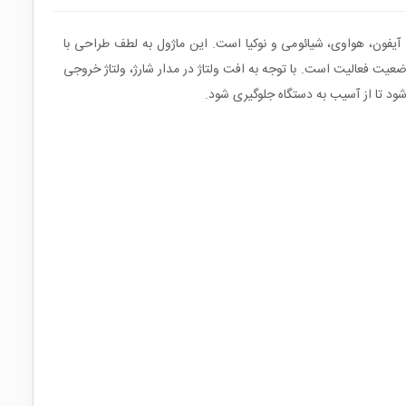
های مختلف مانند گوشی‌های اندروید، آیفون، هواوی، شیائومی و نوکیا است. این ماژول به لطف طراحی با
خروجی ولتاژ ۵.۲ ولت با حداکثر جریان ۳ آمپر را ارائه می‌دهد. همچنین دارای LED برای نشان دادن وضعیت فعالیت است. با توجه به افت ولتاژ در مدار شارژ، ولتاژ خروجی