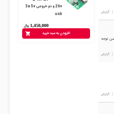
26v و دو خروجی 3a 5v
|
گزارش
usb
1,450,000
ریال
افزودن به سبد خرید
shopping_cart
سن توجه
|
گزارش
|
گزارش