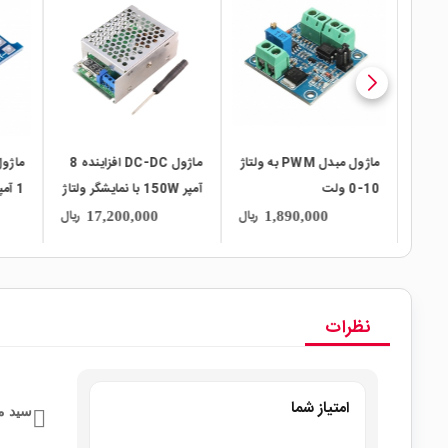
local_mall
local_mall
local_mall
ماژول مبدل PWM به ولتاژ
ماژول DC-DC افزاینده 8
ماژول
خروجی
10-0 ولت
آمپر 150W با نمایشگر ولتاژ
ریال
ریال
ریال
17,200,000
1,890,000
USB
نظرات
امتیاز شما
سید م