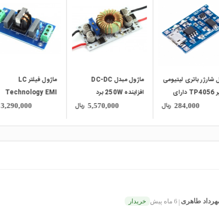
local_mall
local_mall
 شارژر باتری لیتیومی
ماژول مبدل DC-DC
ماژول فیلتر LC
1 آمپر TP4056 دارای
افزاینده 250W برد
Technology EMI
محافظ با ورودی Micro
آلومینیومی
ریال
ریال
3,290,000
5,570,000
284,000
هرداد طاهری
6 ماه پیش
خریدار
|