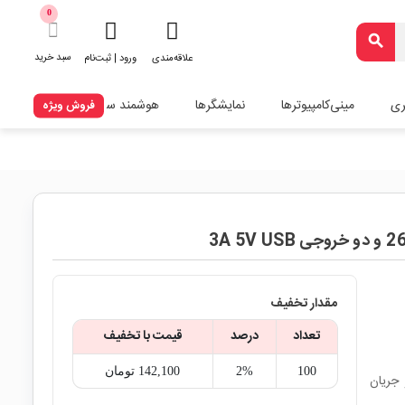
0
search
سبد خرید
علاقه‌مندی
ورود | ثبت‌نام
ری
مینی‌کامپیوترها
نمایشگرها
هوشمند سازی
فروش ویژه
مقدار تخفیف
تعداد
درصد
قیمت با تخفیف
100
2%
142,100‎ تومان
 5 ولت USB و حداکثر جریان