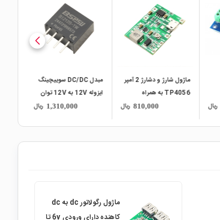
local_mall
local_mall
local_mall
ماژول شارژ و دشارژ 2 آمپر
مبدل DC/DC سوییچینگ
ماژول 
TP4056 به همراه
ایزوله 12V به 12V توان
نمایشگر
افزاینده با ورودی Micro
1W مدل B1212S
ریال
ریال
ریال
1,310,000
810,000
PDT
USB
ماژول رگولاتور dc به dc
کاهنده دارای ورودی 6v تا