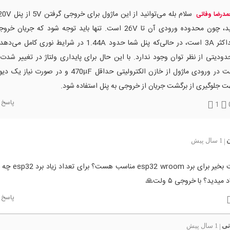
درضا وفائی
کنید، چون محدوده ورودی آن تا 26V است. تنها باید توجه شود که جریا
حداکثر 3A است، در حالی‌که پنل شما حدود 1.44A در شرایط نوری کام
ودیتی از نظر توان وجود ندارد. با این حال برای پایداری ولتاژ در تغییر شدت ن
است در ورودی ماژول از خازن الکترولیتی حداقل 470µF و در صورت
 جلوگیری از برگشت جریان از خروجی به پنل استفاده شود.
پاسخ
1
1 سال پیش
|
سلام وقت بخیر برای برد room
میدید؟ با خروجی ۵ ولت🙏
پاسخ
نی
1 سال پیش
|