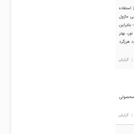
سلام بله می‌توانید از این ماژول برای خروجی گرفتن 5V از پنل 20V استفاده
ن خروجی ماژول
ل می‌دهد؛ بنابراین
ور، بهتر
 نیاز یک دیود هرزگرد
|
گزارش
esp32 w مناسب هست؟ برای تعداد زیاد برد esp32 چه محصولی
|
گزارش