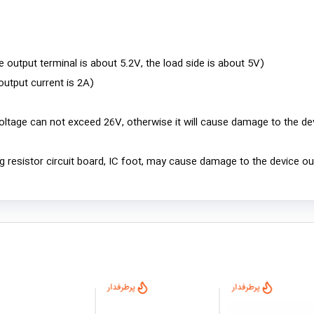
e output terminal is about 5.2V, the load side is about 5V)
 output current is 2A)
voltage can not exceed 26V, otherwise it will cause damage to the de
resistor circuit board, IC foot, may cause damage to the device ou
پرطرفدار
پرطرفدار